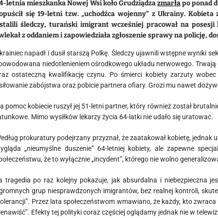
4-letnia mieszkanka Nowej Wsi koło Grudziądza
zmarła
po ponad d
opuścił się 19-letni tzw. „uchodźca wojenny” z Ukrainy. Kobieta
stalili śledczy, turański imigrant wcześniej pracował na posesj
wlekał z oddaniem i zapowiedziała zgłoszenie sprawy na policję, dos
krainiec napadł i dusił starszą Polkę. Śledczy ujawnili wstępne wyniki 
powodowana niedotlenieniem ośrodkowego układu nerwowego. Trwają 
raz ostateczną kwalifikację czynu. Po śmierci kobiety zarzuty wob
siłowanie zabójstwa oraz pobicie partnera ofiary. Grozi mu nawet dożyw
a pomoc kobiecie ruszył jej 51-letni partner, który również został brutal
atunkowe. Mimo wysiłków lekarzy życia 64-latki nie udało się uratować.
edług prokuratury podejrzany przyznał, że zaatakował kobietę, jednak utr
ygląda „nieumyślne duszenie” 64-letniej kobiety, ale zapewne specja
połeczeństwu, że to wyłącznie „incydent”, którego nie wolno generalizować
a tragedia po raz kolejny pokazuje, jak absurdalna i niebezpieczna 
gromnych grup niesprawdzonych imigrantów, bez realnej kontroli, skutecz
tolerancji”. Przez lata społeczeństwom wmawiano, że każdy, kto zwraca 
ienawiść”. Efekty tej polityki coraz częściej oglądamy jednak nie w telewi