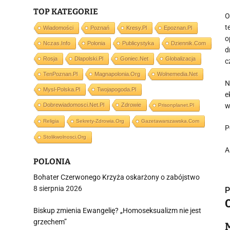
TOP KATEGORIE
O
t
Wiadomości
Poznań
Kresy.pl
Epoznan.pl
o
Nczas.info
Polonia
Publicystyka
Dziennik.com
d
Rosja
Dlapolski.pl
Goniec.net
Globalizacja
c
TenPoznan.pl
Magnapolonia.org
Wolnemedia.net
N
Mysl-Polska.pl
Twojapogoda.pl
e
Dobrewiadomosci.net.pl
Zdrowie
w
Prisonplanet.pl
Religia
Sekrety-Zdrowia.org
Gazetawarszawska.com
P
Stolikwolnosci.org
A
POLONIA
Bohater Czerwonego Krzyża oskarżony o zabójstwo
8 sierpnia 2026
P
Biskup zmienia Ewangelię? „Homoseksualizm nie jest
grzechem”