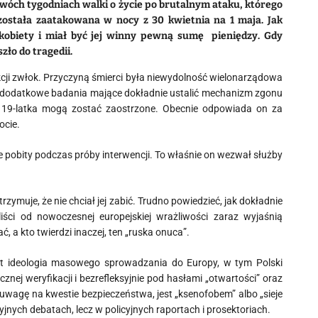
wóch tygodniach walki o życie po brutalnym ataku, którego
 została zaatakowana w nocy z 30 kwietnia na 1 maja. Jak
i kobiety i miał być jej winny pewną sumę pieniędzy. Gdy
zło do tragedii.
sekcji zwłok. Przyczyną śmierci była niewydolność wielonarządowa
dodatkowe badania mające dokładnie ustalić mechanizm zgonu
ec 19-latka mogą zostać zaostrzone. Obecnie odpowiada on za
ocie.
nie pobity podczas próby interwencji. To właśnie on wezwał służby
zymuje, że nie chciał jej zabić. Trudno powiedzieć, jak dokładnie
liści od nowoczesnej europejskiej wrażliwości zaraz wyjaśnią
, a kto twierdzi inaczej, ten „ruska onuca”.
jest ideologia masowego sprowadzania do Europy, w tym Polski
nej weryfikacji i bezrefleksyjnie pod hasłami „otwartości” oraz
uwagę na kwestie bezpieczeństwa, jest „ksenofobem” albo „sieje
zyjnych debatach, lecz w policyjnych raportach i prosektoriach.