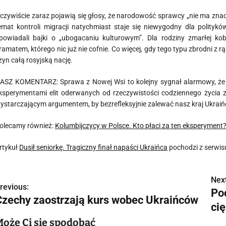
czywiście zaraz pojawią się głosy, że narodowość sprawcy „nie ma znac
emat kontroli migracji natychmiast staje się niewygodny dla politykó
powiadali bajki o „ubogacaniu kulturowym”. Dla rodziny zmarłej kobi
ramatem, którego nic już nie cofnie. Co więcej, gdy tego typu zbrodni z
zyn całą rosyjską nację.
ASZ KOMENTARZ: Sprawa z Nowej Wsi to kolejny sygnał alarmowy, że 
ksperymentami elit oderwanych od rzeczywistości codziennego życia z
ystarczającym argumentem, by bezrefleksyjnie zalewać nasz kraj Ukrai
olecamy również:
Kolumbijczycy w Polsce. Kto płaci za ten eksperyment
rtykuł
Dusił seniorkę. Tragiczny finał napaści Ukraińca
pochodzi z serwi
Next
N
revious:
Poc
Czechy zaostrzają kurs wobec Ukraińców
a
ci
w
Może Ci się spodobać