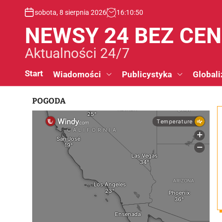
S
sobota, 8 sierpnia 2026
16
:
10
:
51
k
i
NEWSY 24 BEZ CE
p
t
Aktualności 24/7
o
c
Start
Wiadomości
Publicystyka
Globali
o
n
POGODA
t
e
n
t