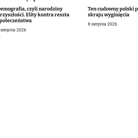
emografia, czyli narodziny
Ten cudowny polski p
rzyszłości. Elity kontra reszta
skraju wyginięcia
g
połeczeństwa
8 sierpnia 2026
 sierpnia 2026
a
c
a
w
p
s
u