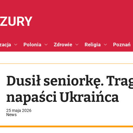
NZURY
zacja
Polonia
Zdrowie
Religia
Poznań
Dusił seniorkę. Tra
napaści Ukraińca
25 maja 2026
News