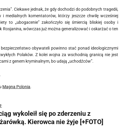
zenia”. Ciekawe jednak, że gdy dochodzi do podobnych tragedii,
w i medialnych komentatorów, którzy jeszcze chwilę wcześniej
ety to „ubogacenie” zakończyło się śmiercią bliskiej osoby i
 rąk Rosjanina, wówczas już można generalizować i oskarżać o ten
bezpieczeństwo obywateli powinno stać ponad ideologicznymi
wykłych Polaków. Z kolei wojna za wschodnią granicą nie jest
ńcami z genem kryminalnym, bo udają „uchodźców”.
?
su
Magna Polonia
.
:
iąg wykoleił się po zderzeniu z
ężarówką. Kierowca nie żyje [+FOTO]