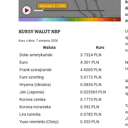
6
d
u
z
KURSY WALUT NBP
U
s
Kurs z dnia: 7 sierpnia 2026
o
Waluta
Kurs
u
Dolar amerykański
3.7324 PLN
Euro
4.301 PLN
N
r
Frank szwajcarski
4.6005 PLN
Funt szterling
5.0172 PLN
W
Hrywna (Ukraina)
0.0834 PLN
w
Jen (Japonia)
0.023565 PLN
s
Korona czeska
0.1773 PLN
T
Korona norweska
0.392 PLN
o
Lira turecka
0.0782 PLN
„
Yuan renminbi (Chiny)
0.553 PLN
n