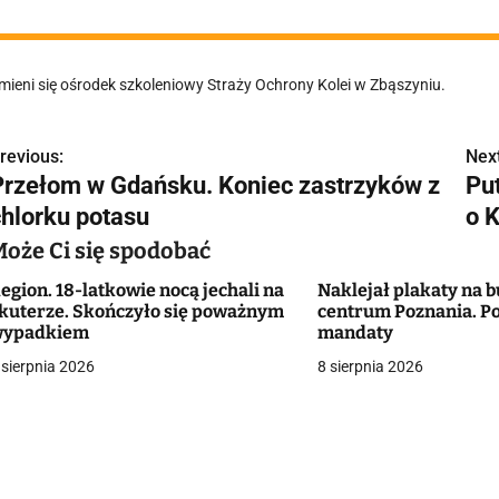
mieni się ośrodek szkoleniowy Straży Ochrony Kolei w Zbąszyniu.
revious:
Next
N
Przełom w Gdańsku. Koniec zastrzyków z
Put
a
chlorku potasu
o 
w
Może Ci się spodobać
egion. 18-latkowie nocą jechali na
Naklejał plakaty na
kuterze. Skończyło się poważnym
centrum Poznania. Po
g
wypadkiem
mandaty
 sierpnia 2026
8 sierpnia 2026
a
c