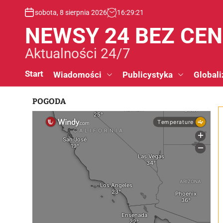
S
sobota, 8 sierpnia 2026
16
:
29
:
22
k
i
NEWSY 24 BEZ CE
p
t
Aktualności 24/7
o
c
Start
Wiadomości
Publicystyka
Globali
o
n
POGODA
t
e
n
t