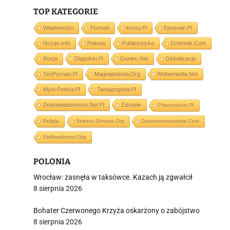
TOP KATEGORIE
Wiadomości
Poznań
Kresy.pl
Epoznan.pl
Nczas.info
Polonia
Publicystyka
Dziennik.com
i
Rosja
Dlapolski.pl
Goniec.net
Globalizacja
TenPoznan.pl
Magnapolonia.org
Wolnemedia.net
Mysl-Polska.pl
Twojapogoda.pl
Dobrewiadomosci.net.pl
Zdrowie
Prisonplanet.pl
Religia
Sekrety-Zdrowia.org
Gazetawarszawska.com
Stolikwolnosci.org
POLONIA
Wrocław: zasnęła w taksówce. Kazach ją zgwałcił
8 sierpnia 2026
Bohater Czerwonego Krzyża oskarżony o zabójstwo
8 sierpnia 2026