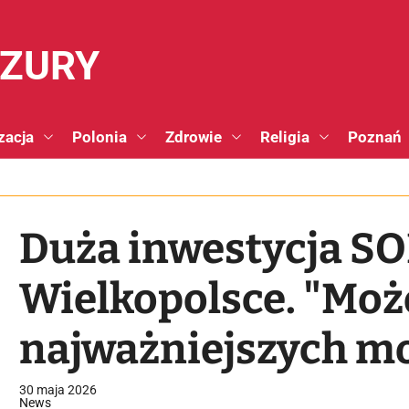
NZURY
zacja
Polonia
Zdrowie
Religia
Poznań
Duża inwestycja S
Wielkopolsce. "Może
najważniejszych mo
infrastruktury szko
30 maja 2026
News