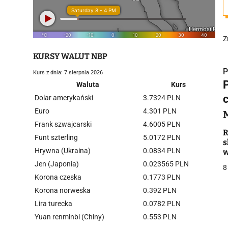
Z
KURSY WALUT NBP
P
Kurs z dnia: 7 sierpnia 2026
Waluta
Kurs
Dolar amerykański
3.7324 PLN
Euro
4.301 PLN
Frank szwajcarski
4.6005 PLN
i
R
Funt szterling
5.0172 PLN
s
Hrywna (Ukraina)
0.0834 PLN
Jen (Japonia)
0.023565 PLN
8
Korona czeska
0.1773 PLN
Korona norweska
0.392 PLN
Lira turecka
0.0782 PLN
j
Yuan renminbi (Chiny)
0.553 PLN