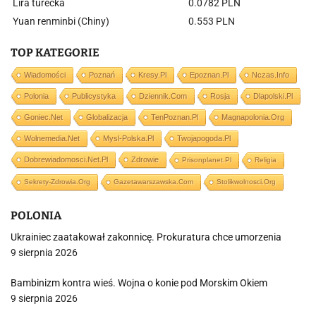
Lira turecka
0.0782 PLN
Yuan renminbi (Chiny)
0.553 PLN
TOP KATEGORIE
Wiadomości
Poznań
Kresy.pl
Epoznan.pl
Nczas.info
Polonia
Publicystyka
Dziennik.com
Rosja
Dlapolski.pl
Goniec.net
Globalizacja
TenPoznan.pl
Magnapolonia.org
Wolnemedia.net
Mysl-Polska.pl
Twojapogoda.pl
Dobrewiadomosci.net.pl
Zdrowie
Prisonplanet.pl
Religia
Sekrety-Zdrowia.org
Gazetawarszawska.com
Stolikwolnosci.org
POLONIA
Ukrainiec zaatakował zakonnicę. Prokuratura chce umorzenia
9 sierpnia 2026
Bambinizm kontra wieś. Wojna o konie pod Morskim Okiem
9 sierpnia 2026