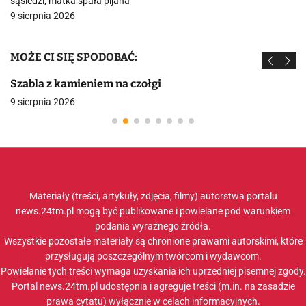
sąsiedzi, matka spała pijana
9 sierpnia 2026
MOŻE CI SIĘ SPODOBAĆ:
Szabla z kamieniem na czołgi
9 sierpnia 2026
Materiały (treści, artykuły, zdjęcia, filmy) autorstwa portalu
news.24tm.pl mogą być publikowane i powielane pod warunkiem
podania wyraźnego źródła.
Wszystkie pozostałe materiały są chronione prawami autorskimi, które
przysługują poszczególnym twórcom i wydawcom.
Powielanie tych treści wymaga uzyskania ich uprzedniej pisemnej zgody.
Portal news.24tm.pl udostępnia i agreguje treści (m.in. na zasadzie
prawa cytatu) wyłącznie w celach informacyjnych.