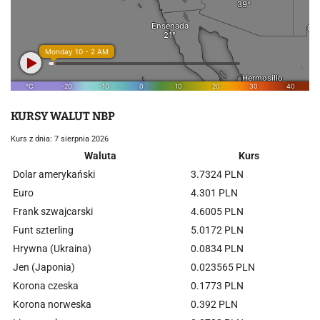
KURSY WALUT NBP
Kurs z dnia: 7 sierpnia 2026
Waluta
Kurs
Dolar amerykański
3.7324 PLN
Euro
4.301 PLN
Frank szwajcarski
4.6005 PLN
Funt szterling
5.0172 PLN
Hrywna (Ukraina)
0.0834 PLN
Jen (Japonia)
0.023565 PLN
Korona czeska
0.1773 PLN
Korona norweska
0.392 PLN