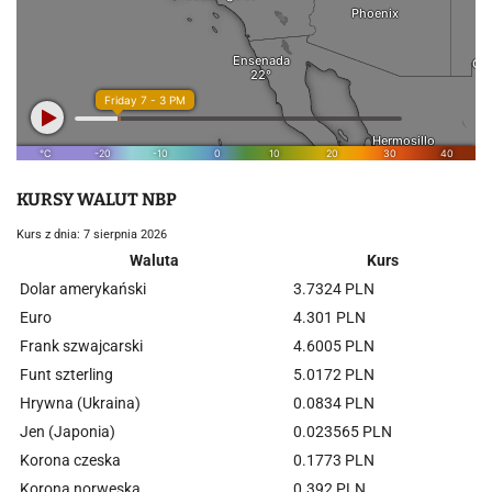
KURSY WALUT NBP
Kurs z dnia: 7 sierpnia 2026
Waluta
Kurs
Dolar amerykański
3.7324 PLN
Euro
4.301 PLN
Frank szwajcarski
4.6005 PLN
Funt szterling
5.0172 PLN
Hrywna (Ukraina)
0.0834 PLN
Jen (Japonia)
0.023565 PLN
Korona czeska
0.1773 PLN
Korona norweska
0.392 PLN