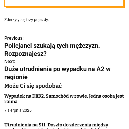
Zderzyły się trzy pojazdy.
Previous:
N
Policjanci szukają tych mężczyzn.
a
Rozpoznajesz?
w
Next:
Duże utrudnienia po wypadku na A2 w
i
regionie
g
Może Ci się spodobać
a
Wypadek na DK92. Samochód w rowie. Jedna osoba jest
ranna
c
7 sierpnia 2026
j
Utrudnienia na S11. Doszło do zderzenia między
a