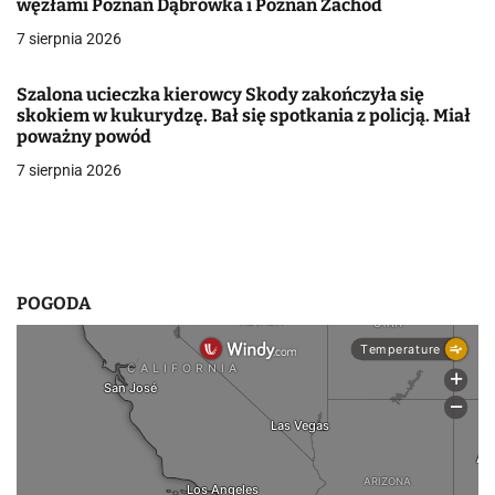
węzłami Poznań Dąbrówka i Poznań Zachód
w
7 sierpnia 2026
p
Szalona ucieczka kierowcy Skody zakończyła się
i
skokiem w kukurydzę. Bał się spotkania z policją. Miał
poważny powód
s
7 sierpnia 2026
u
POGODA