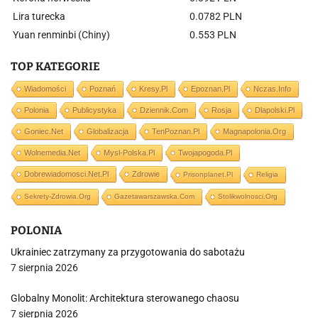
Lira turecka
0.0782 PLN
Yuan renminbi (Chiny)
0.553 PLN
TOP KATEGORIE
Wiadomości
Poznań
Kresy.pl
Epoznan.pl
Nczas.info
Polonia
Publicystyka
Dziennik.com
Rosja
Dlapolski.pl
Goniec.net
Globalizacja
TenPoznan.pl
Magnapolonia.org
Wolnemedia.net
Mysl-Polska.pl
Twojapogoda.pl
Dobrewiadomosci.net.pl
Zdrowie
Prisonplanet.pl
Religia
Sekrety-Zdrowia.org
Gazetawarszawska.com
Stolikwolnosci.org
POLONIA
Ukrainiec zatrzymany za przygotowania do sabotażu
7 sierpnia 2026
Globalny Monolit: Architektura sterowanego chaosu
7 sierpnia 2026