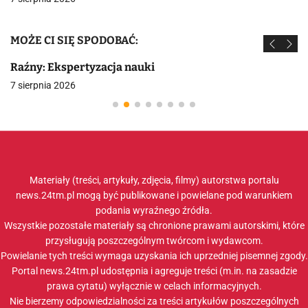
MOŻE CI SIĘ SPODOBAĆ:
Raźny: Ekspertyzacja nauki
7 sierpnia 2026
Materiały (treści, artykuły, zdjęcia, filmy) autorstwa portalu
news.24tm.pl mogą być publikowane i powielane pod warunkiem
podania wyraźnego źródła.
Wszystkie pozostałe materiały są chronione prawami autorskimi, które
przysługują poszczególnym twórcom i wydawcom.
Powielanie tych treści wymaga uzyskania ich uprzedniej pisemnej zgody.
Portal news.24tm.pl udostępnia i agreguje treści (m.in. na zasadzie
prawa cytatu) wyłącznie w celach informacyjnych.
Nie bierzemy odpowiedzialności za treści artykułów poszczególnych