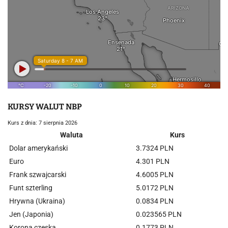
KURSY WALUT NBP
Kurs z dnia: 7 sierpnia 2026
Waluta
Kurs
Dolar amerykański
3.7324 PLN
Euro
4.301 PLN
Frank szwajcarski
4.6005 PLN
Funt szterling
5.0172 PLN
Hrywna (Ukraina)
0.0834 PLN
Jen (Japonia)
0.023565 PLN
Korona czeska
0.1773 PLN