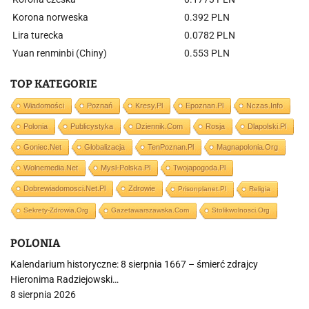
Korona norweska
0.392 PLN
Lira turecka
0.0782 PLN
Yuan renminbi (Chiny)
0.553 PLN
TOP KATEGORIE
Wiadomości
Poznań
Kresy.pl
Epoznan.pl
Nczas.info
Polonia
Publicystyka
Dziennik.com
Rosja
Dlapolski.pl
Goniec.net
Globalizacja
TenPoznan.pl
Magnapolonia.org
Wolnemedia.net
Mysl-Polska.pl
Twojapogoda.pl
Dobrewiadomosci.net.pl
Zdrowie
Prisonplanet.pl
Religia
Sekrety-Zdrowia.org
Gazetawarszawska.com
Stolikwolnosci.org
POLONIA
Kalendarium historyczne: 8 sierpnia 1667 – śmierć zdrajcy
Hieronima Radziejowski…
8 sierpnia 2026