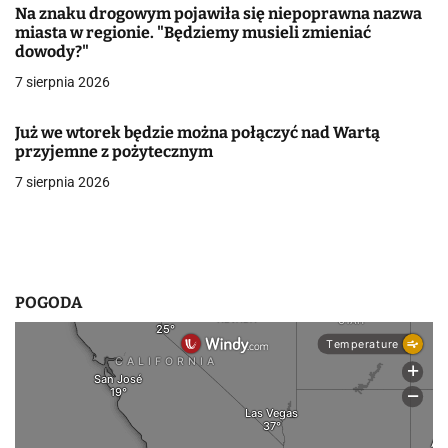
Na znaku drogowym pojawiła się niepoprawna nazwa
w
miasta w regionie. "Będziemy musieli zmieniać
dowody?"
p
7 sierpnia 2026
i
Już we wtorek będzie można połączyć nad Wartą
s
przyjemne z pożytecznym
u
7 sierpnia 2026
POGODA