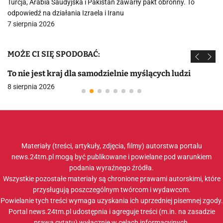
Turcja, Arabia Saudyjska i Pakistan zawarły pakt obronny. To
odpowiedź na działania Izraela i Iranu
7 sierpnia 2026
MOŻE CI SIĘ SPODOBAĆ:
To nie jest kraj dla samodzielnie myślących ludzi
8 sierpnia 2026
Materiały (treści, artykuły, zdjęcia, filmy) autorstwa portalu
news.24tm.pl mogą być publikowane i powielane pod warunkiem
podania wyraźnego źródła.
Wszystkie pozostałe materiały są chronione prawami autorskimi, które
przysługują poszczególnym twórcom i wydawcom.
Powielanie tych treści wymaga uzyskania ich uprzedniej pisemnej zgody.
Portal news.24tm.pl udostępnia i agreguje treści (m.in. na zasadzie
prawa cytatu) wyłącznie w celach informacyjnych.