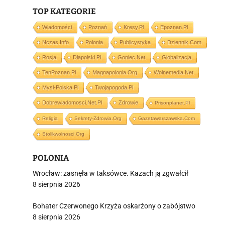
TOP KATEGORIE
Wiadomości
Poznań
Kresy.pl
Epoznan.pl
Nczas.info
Polonia
Publicystyka
Dziennik.com
i
Rosja
Dlapolski.pl
Goniec.net
Globalizacja
TenPoznan.pl
Magnapolonia.org
Wolnemedia.net
Mysl-Polska.pl
Twojapogoda.pl
Dobrewiadomosci.net.pl
Zdrowie
Prisonplanet.pl
Religia
Sekrety-Zdrowia.org
Gazetawarszawska.com
Stolikwolnosci.org
POLONIA
Wrocław: zasnęła w taksówce. Kazach ją zgwałcił
8 sierpnia 2026
Bohater Czerwonego Krzyża oskarżony o zabójstwo
8 sierpnia 2026