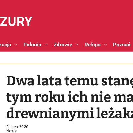
NZURY
zacja
Polonia
Zdrowie
Religia
Poznań
Dwa lata temu stan
tym roku ich nie ma
drewnianymi leżak
6 lipca 2026
News