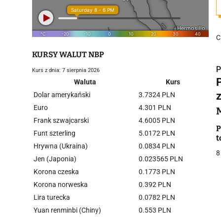
C
KURSY WALUT NBP
P
Kurs z dnia: 7 sierpnia 2026
Waluta
Kurs
Dolar amerykański
3.7324 PLN
Euro
4.301 PLN
Frank szwajcarski
4.6005 PLN
i
P
Funt szterling
5.0172 PLN
t
Hrywna (Ukraina)
0.0834 PLN
8
Jen (Japonia)
0.023565 PLN
Korona czeska
0.1773 PLN
Korona norweska
0.392 PLN
Lira turecka
0.0782 PLN
j
Yuan renminbi (Chiny)
0.553 PLN