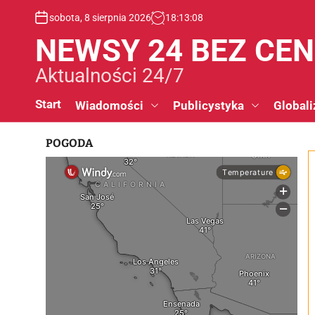
S
sobota, 8 sierpnia 2026
18
:
13
:
09
k
i
NEWSY 24 BEZ CE
p
t
Aktualności 24/7
o
c
Start
Wiadomości
Publicystyka
Globali
o
n
POGODA
t
e
n
t