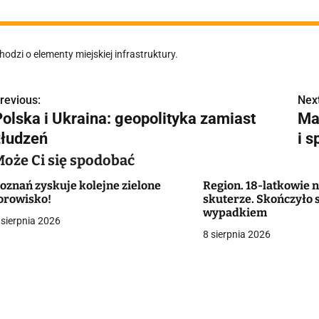
hodzi o elementy miejskiej infrastruktury.
revious:
Next
N
Polska i Ukraina: geopolityka zamiast
Ma
a
złudzeń
i 
w
Może Ci się spodobać
oznań zyskuje kolejne zielone
Region. 18-latkowie n
orowisko!
skuterze. Skończyło
g
wypadkiem
 sierpnia 2026
8 sierpnia 2026
a
c