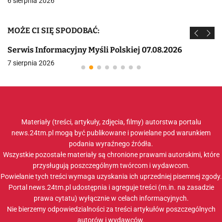
6 sierpnia 2026
MOŻE CI SIĘ SPODOBAĆ:
Serwis Informacyjny Myśli Polskiej 07.08.2026
7 sierpnia 2026
Materiały (treści, artykuły, zdjęcia, filmy) autorstwa portalu
news.24tm.pl mogą być publikowane i powielane pod warunkiem
podania wyraźnego źródła.
Wszystkie pozostałe materiały są chronione prawami autorskimi, które
przysługują poszczególnym twórcom i wydawcom.
Powielanie tych treści wymaga uzyskania ich uprzedniej pisemnej zgody.
Portal news.24tm.pl udostępnia i agreguje treści (m.in. na zasadzie
prawa cytatu) wyłącznie w celach informacyjnych.
Nie bierzemy odpowiedzialności za treści artykułów poszczególnych
autorów i wydawców.