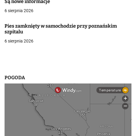
Są nowe informacje
w
6 sierpnia 2026
p
Pies zamknięty w samochodzie przy poznańskim
i
szpitalu
6 sierpnia 2026
s
u
POGODA