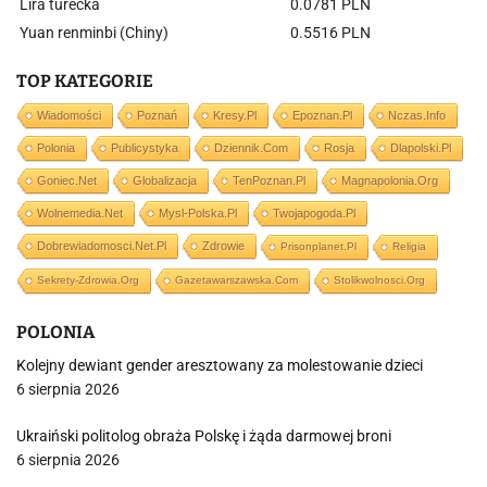
Lira turecka
0.0781 PLN
Yuan renminbi (Chiny)
0.5516 PLN
TOP KATEGORIE
Wiadomości
Poznań
Kresy.pl
Epoznan.pl
Nczas.info
Polonia
Publicystyka
Dziennik.com
Rosja
Dlapolski.pl
Goniec.net
Globalizacja
TenPoznan.pl
Magnapolonia.org
Wolnemedia.net
Mysl-Polska.pl
Twojapogoda.pl
Dobrewiadomosci.net.pl
Zdrowie
Prisonplanet.pl
Religia
Sekrety-Zdrowia.org
Gazetawarszawska.com
Stolikwolnosci.org
POLONIA
Kolejny dewiant gender aresztowany za molestowanie dzieci
6 sierpnia 2026
Ukraiński politolog obraża Polskę i żąda darmowej broni
6 sierpnia 2026