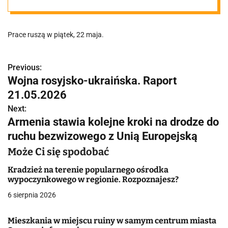
wyremontują
Prace ruszą w piątek, 22 maja.
zatokę
autobusową
Previous:
N
Wojna rosyjsko-ukraińska. Raport
a
21.05.2026
w
Next:
Armenia stawia kolejne kroki na drodze do
i
ruchu bezwizowego z Unią Europejską
g
Może Ci się spodobać
a
Kradzież na terenie popularnego ośrodka
wypoczynkowego w regionie. Rozpoznajesz?
c
6 sierpnia 2026
j
Mieszkania w miejscu ruiny w samym centrum miasta
a