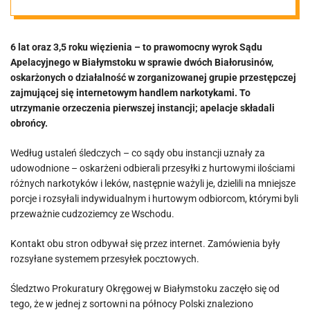
Apelacyjny
6 lat oraz 3,5 roku więzienia – to prawomocny wyrok Sądu
utrzymał
Apelacyjnego w Białymstoku w sprawie dwóch Białorusinów,
oskarżonych o działalność w zorganizowanej grupie przestępczej
orzeczenie
zajmującej się internetowym handlem narkotykami. To
utrzymanie orzeczenia pierwszej instancji; apelacje składali
obrońcy.
Według ustaleń śledczych – co sądy obu instancji uznały za
udowodnione – oskarżeni odbierali przesyłki z hurtowymi ilościami
różnych narkotyków i leków, następnie ważyli je, dzielili na mniejsze
porcje i rozsyłali indywidualnym i hurtowym odbiorcom, którymi byli
przeważnie cudzoziemcy ze Wschodu.
Kontakt obu stron odbywał się przez internet. Zamówienia były
rozsyłane systemem przesyłek pocztowych.
Śledztwo Prokuratury Okręgowej w Białymstoku zaczęło się od
tego, że w jednej z sortowni na północy Polski znaleziono