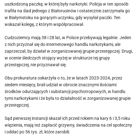
uszkodzoną paczkę, w której były narkotyki. Policja w ten sposób
trafiła na ślad jednego z Białorusinów i ostatecznie zatrzymała go
w Białymstoku na gorącym uczynku, gdy wysyłał paczki. Ten
wskazał kolegę, z którym współpracował.
Cudzoziemcy mają 38 i 28 lat, w Polsce przebywają legalnie. Jeden
z nich przyznał się do internetowego handlu narkotykami, ale
zaprzeczał, by działał w zorganizowanej grupie przestępczej. Drugi,
w ocenie śledczych stojący wyżej w strukturze tej grupy
przestępczej, nie przyznawał się.
Obu prokuratura oskarżyła o to, że w latach 2023-2024, przez
siedem miesięcy, brali udział w obrocie znacznymi ilościami
środków odurzających i substancji psychotropowych, w handlu
tymi narkotykami i że była to działalność w zorganizowanej grupie
przestępczej.
Sąd pierwszej instancji skazał ich przed rokiem na kary 6 i 3,5 roku
więzienia, mają też zapłacić grzywny, świadczenia na cel społeczny
i oddać po 56 tys. zł, które zarobili.