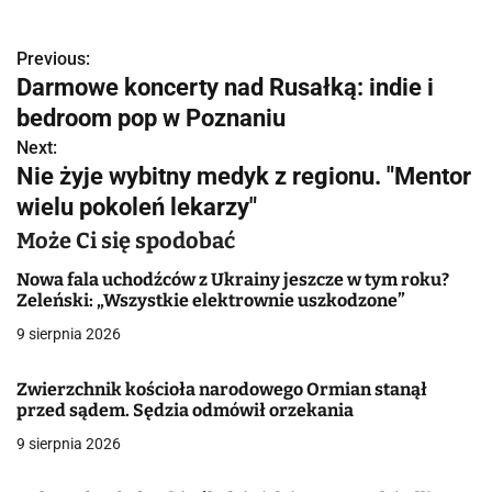
Previous:
N
Darmowe koncerty nad Rusałką: indie i
a
bedroom pop w Poznaniu
w
Next:
Nie żyje wybitny medyk z regionu. "Mentor
i
wielu pokoleń lekarzy"
g
Może Ci się spodobać
a
Nowa fala uchodźców z Ukrainy jeszcze w tym roku?
Zeleński: „Wszystkie elektrownie uszkodzone”
c
9 sierpnia 2026
j
Zwierzchnik kościoła narodowego Ormian stanął
a
przed sądem. Sędzia odmówił orzekania
w
9 sierpnia 2026
p