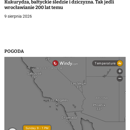
Kukurydza, bałtyckie śledzie i dziczyzna. Tak jedli
i
wrocławianie 200 lat temu
9 sierpnia 2026
s
u
POGODA