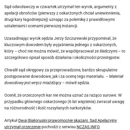
Sąd odwoławczy w czwartek utrzymał ten wyrok, argumenty z
apelacji obrońców (pierwszy z oskarżonych chciał uniewinnienia,
drugi kary łagodniejszej) uznając za polemikę z prawidłowymi
ustaleniami i ocenami pierwszej instancji.
Uzasadniając wyrok sędzia Jerzy Szczurewski przypominał, że
kluczowym dowodem były wyjaśnienia jednego z oskarżonych,
który – choć nie można mówić, że współpracował ze śledczymi – to
szczegółowo opisał sposób działania i okoliczności przestępstw.
Chwalił sąd okręgowy za przeprowadzone, bardzo skrupulatne
postępowanie dowodowe, jak i za ocenę tego materiału.
– Materiał
dowodowy jest wręcz miażdżący –
mówił sędzia.
Ocenił, że orzeczonych kar nie można uznać za rażąco surowe. W
przypadku głównego oskarżonego (6 lat więzienia) zwracał uwagę
na różnorodność i ilość rozsyłanych narkotyków.
Artykuł
Dwaj Białorusini prawomocnie skazani. Sąd Apelacyjny
utrzymał orzeczenie
pochodzi z serwisu
NCZAS.INFO
.