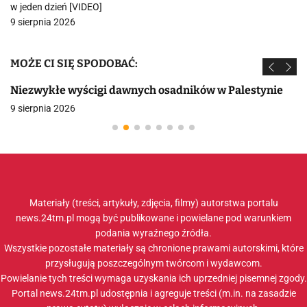
w jeden dzień [VIDEO]
9 sierpnia 2026
MOŻE CI SIĘ SPODOBAĆ:
Niezwykłe wyścigi dawnych osadników w Palestynie
9 sierpnia 2026
Materiały (treści, artykuły, zdjęcia, filmy) autorstwa portalu
news.24tm.pl mogą być publikowane i powielane pod warunkiem
podania wyraźnego źródła.
Wszystkie pozostałe materiały są chronione prawami autorskimi, które
przysługują poszczególnym twórcom i wydawcom.
Powielanie tych treści wymaga uzyskania ich uprzedniej pisemnej zgody.
Portal news.24tm.pl udostępnia i agreguje treści (m.in. na zasadzie