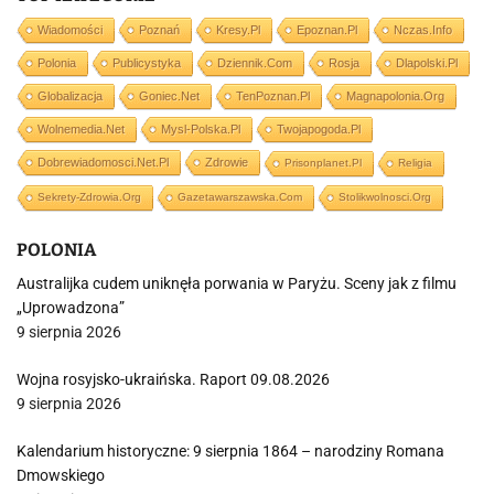
Wiadomości
Poznań
Kresy.pl
Epoznan.pl
Nczas.info
Polonia
Publicystyka
Dziennik.com
Rosja
Dlapolski.pl
Globalizacja
Goniec.net
TenPoznan.pl
Magnapolonia.org
Wolnemedia.net
Mysl-Polska.pl
Twojapogoda.pl
Dobrewiadomosci.net.pl
Zdrowie
Prisonplanet.pl
Religia
Sekrety-Zdrowia.org
Gazetawarszawska.com
Stolikwolnosci.org
POLONIA
Australijka cudem uniknęła porwania w Paryżu. Sceny jak z filmu
„Uprowadzona”
9 sierpnia 2026
Wojna rosyjsko-ukraińska. Raport 09.08.2026
9 sierpnia 2026
Kalendarium historyczne: 9 sierpnia 1864 – narodziny Romana
Dmowskiego