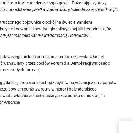
nił totalitarne tendencje rządzących. Dokonując syntezy
obraz przedstawia
„wielką czarną dziurę holenderskiej demokracji”
.
strudzonego bojownika o pokój na świecie
Sandera
yjne knowania liberalno-globalistycznej kliki tygodnika „De
 nie jest manipulowanie świadomością Holendrów”
.
odawczego unikają poruszania tematu rzucenia własnej
roć wznawiany przez posłów Forum dla Demokracji wniosek o
 pozostałych formacji.
zyglądać się procesom zachodzącym w najważniejszym z państw
cza bowiem punkt zwrotny w historii holenderskiego
świata właśnie zrzucił maskę „przewodnika demokracji” i
or America!