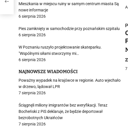
Mieszkania w miejscu ruiny w samym centrum miasta Są
A
nowe informacje
6 sierpnia 2026
P
Pies zamknięty w samochodzie przy poznańskim szpitalu
6 sierpnia 2026
P
W Poznaniu ruszyło projektowanie skateparku.
"Wspólnymi siłami stworzymy mi…
i
Z
6 sierpnia 2026
7
NAJNOWSZE WIADOMOŚCI
Poważny wypadek na krajówce w regionie. Auto wjechało
w drzewo, lądował LPR
7 sierpnia 2026
j
Ściągnęli miliony imigrantów bez weryfikacji. Teraz
Bocheński z PiS deklaruje, że będzie deportował
bezrobotnych Ukraińców
7 sierpnia 2026