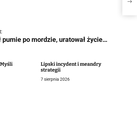
:
ł pumie po mordzie, uratował życie…
 Myśli
Lipski incydent i meandry
strategii
7 sierpnia 2026