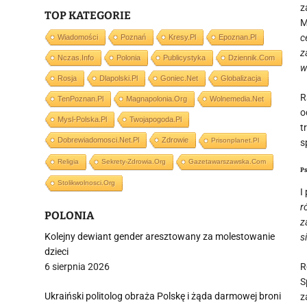
z
TOP KATEGORIE
M
c
Wiadomości
Poznań
Kresy.pl
Epoznan.pl
z
Nczas.info
Polonia
Publicystyka
Dziennik.com
w
Rosja
Dlapolski.pl
Goniec.net
Globalizacja
R
TenPoznan.pl
Magnapolonia.org
Wolnemedia.net
o
Mysl-Polska.pl
Twojapogoda.pl
t
Dobrewiadomosci.net.pl
Zdrowie
Prisonplanet.pl
s
Religia
Sekrety-Zdrowia.org
Gazetawarszawska.com
P
Stolikwolnosci.org
I
r
POLONIA
z
Kolejny dewiant gender aresztowany za molestowanie
s
dzieci
6 sierpnia 2026
R
S
Ukraiński politolog obraża Polskę i żąda darmowej broni
z