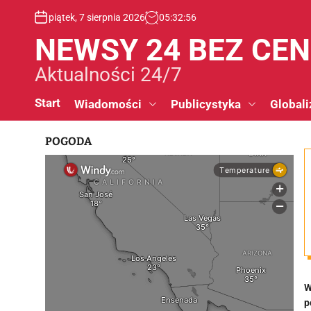
S
piątek, 7 sierpnia 2026
05
:
32
:
57
k
i
NEWSY 24 BEZ CE
p
t
Aktualności 24/7
o
c
Start
Wiadomości
Publicystyka
Globali
o
n
POGODA
t
e
n
t
W
p