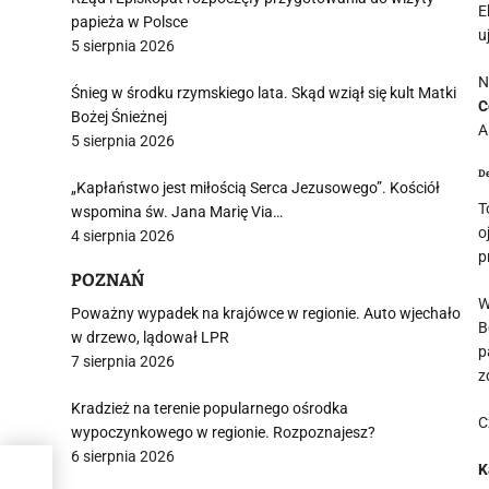
E
papieża w Polsce
u
5 sierpnia 2026
N
Śnieg w środku rzymskiego lata. Skąd wziął się kult Matki
C
Bożej Śnieżnej
A
5 sierpnia 2026
D
„Kapłaństwo jest miłością Serca Jezusowego”. Kościół
T
wspomina św. Jana Marię Via…
o
4 sierpnia 2026
p
POZNAŃ
W
Poważny wypadek na krajówce w regionie. Auto wjechało
B
w drzewo, lądował LPR
p
7 sierpnia 2026
z
Kradzież na terenie popularnego ośrodka
C
wypoczynkowego w regionie. Rozpoznajesz?
6 sierpnia 2026
K