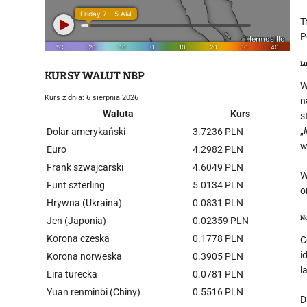
T
P
Lu
KURSY WALUT NBP
W
Kurs z dnia: 6 sierpnia 2026
n
Waluta
Kurs
s
„
Dolar amerykański
3.7236 PLN
w
Euro
4.2982 PLN
Frank szwajcarski
4.6049 PLN
W
Funt szterling
5.0134 PLN
o
Hrywna (Ukraina)
0.0831 PLN
N
Jen (Japonia)
0.02359 PLN
Korona czeska
0.1778 PLN
C
i
Korona norweska
0.3905 PLN
l
Lira turecka
0.0781 PLN
Yuan renminbi (Chiny)
0.5516 PLN
D