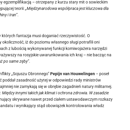
y egzemplifikacją – otrzepany z kurzu stary mit o sowieckim
ującej teorii:
„Międzynarodowa współpraca jest kluczowa dla
iny i Iran”
.
 których fantazja musi doganiać rzeczywistość. O
oliczność, iż do poziomu własnego sługi potrafili oni
ach z lubością wykonywanej funkcji komiwojażera narzędzi
ażywszy na rosyjskie uwarunkowania ich kraj – nie bacząc na
 aż po same zęby”
.
nflikty „Sojuszu Obronnego”
Pepijn van Houwelingen
– poseł
ość poddał zasadność użytej w odpowiedzi rady ministrów
jmniej nie zamykają się w obrębie zagadnień natury militarnej.
 Między innymi takich jak klimat i ochrona zdrowia.
W zasadzie
onujący skrywane nawet przed ciałem ustawodawczym rozkazy
andatu i wynikający stąd obowiązek kontrolowania władz