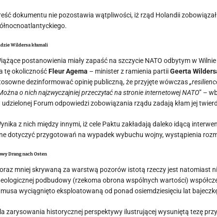
reść dokumentu nie pozostawia wątpliwości, iż rząd Holandii zobowiąza
ółnocnoatlantyckiego.
dzie Wildersa kłamali
iążące postanowienia miały zapaść na szczycie NATO odbytym w Wilnie
a tę okoliczność
Fleur Agema
– minister z ramienia partii
Geerta Wilder
tosowne dezinformować opinię publiczną, że przyjęte wówczas
„resilien
Można o nich najzwyczajniej przeczytać na stronie internetowej NATO
” – w
 udzielonej Forum odpowiedzi zobowiązania rządu zadają kłam jej twier
ynika z nich między innymi, iż cele Paktu zakładają daleko idącą inter
ne dotyczyć przygotowań na wypadek wybuchu wojny, wystąpienia rozma
owy Drang nach Osten
oraz mniej skrywaną za warstwą pozorów istotą rzeczy jest natomiast ni
deologicznej podbudowy (rzekoma obrona wspólnych wartości) współcze
amusa wyciągnięto eksploatowaną od ponad osiemdziesięciu lat bajeczk
la zarysowania historycznej perspektywy ilustrującej wysuniętą tezę przy