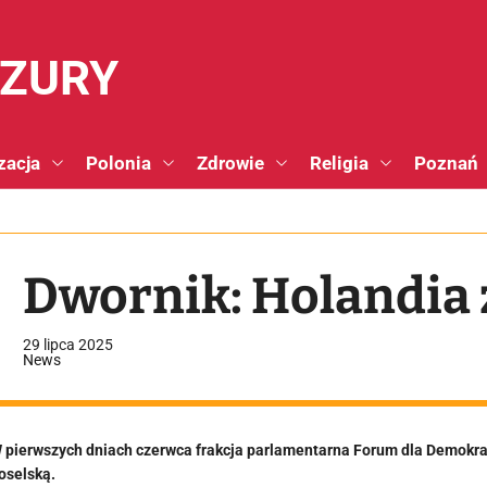
NZURY
zacja
Polonia
Zdrowie
Religia
Poznań
Dwornik: Holandia
29 lipca 2025
News
 pierwszych dniach czerwca frakcja parlamentarna Forum dla Demokrac
oselską.