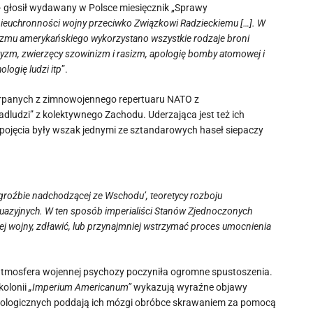
 głosił wydawany w Polsce miesięcznik „Sprawy
 nieuchronności wojny przeciwko Związkowi Radzieckiemu […]. W
alizmu amerykańskiego wykorzystano wszystkie rodzaje broni
ityzm, zwierzęcy szowinizm i rasizm, apologię bomby atomowej i
logię ludzi itp
”.
erpanych z zimnowojennego repertuaru NATO z
dludzi” z kolektywnego Zachodu. Uderzająca jest też ich
 pojęcia były wszak jednymi ze sztandarowych haseł siepaczy
‚groźbie nadchodzącej ze Wschodu’, teoretycy rozboju
uazyjnych. W ten sposób imperialiści Stanów Zjednoczonych
j wojny, zdławić, lub przynajmniej wstrzymać proces umocnienia
tmosfera wojennej psychozy poczyniła ogromne spustoszenia.
kolonii
„Imperium Americanum”
wykazują wyraźne objawy
chologicznych poddają ich mózgi obróbce skrawaniem za pomocą