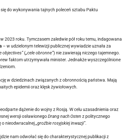
ł się do wykonywania tajnych poleceń sztabu Paktu
 w 2023 roku. Tymczasem zaledwie pół roku temu, indagowana
sa
– w udzielonym telewizji publicznej wywiadzie uznała za
ce objectives”
(
„cele obronne”
) nie zawierają niczego tajemnego.
brew faktom utrzymywała minister. Jednakże wyszczególnione
dzeniom.
wencję w dziedzinach związanych z obronnością państwa. Mają
itych epidemii oraz klęsk żywiołowych.
eodparte dążenie do wojny z Rosją. W celu uzasadnienia oraz
snej wersji osławionego
Drang nach Osten
z politycznego
ę o nieodwracalnej
„groźbie rosyjskiej inwazji”
.
jdzie nam odwołać się do charakterystycznej publikacji z