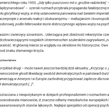
amierzchłego roku 1953. „
Gdy tylko puszczono mit o ‚groźbie radzieckiej’
–
iędzynarodowe” –
szeroki rozmach przybrała propaganda fatalistycznej
elu gloryfikacji wojny, w imię ustanowienia panowania nad światem imperi
aczerpnięte z arsenału reakcji i obskurantyzmu – maltuzjanizm i kosmopol
odorowej, podłe hitlerowskie teorie dobroczynnego wpływu wojny na psycho
asizm i zwierzęcy szowinizm… Uderzająca jest zbieżność rekwizytów cz
dczłowieczającymi rosyjskich
Untermenschen
szulerskimi zagrywkami „na
rwałość. W głównej mierze ze względu na określone tło historyczne. Owe
pod znaku złamanego krzyża.
sychoza lękowa
 przykład drugi – może nawet jeszcze bardziej dziś aktualny:
„Krzycząc o 
ównocześnie głosili likwidację swobód demokratycznych w państwach burż
amierzają w Ameryce i w Europie zachodniej przygotować zaplecze dla nowe
ił demokratycznych […]
”.
oztaczana z niespotykanym w dziejach profesjonalizmem i rozmachem a
powodowała mianowicie, iż znaczne odłamy mieszkańców europejskich 
aawansowanych stanów lękowych. Najlepsi specjaliści od operacji psy