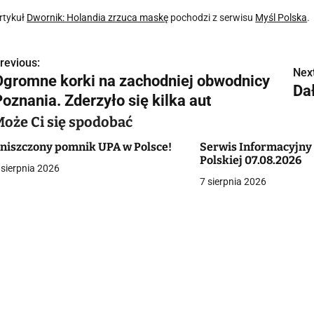
rtykuł
Dwornik: Holandia zrzuca maskę
pochodzi z serwisu
Myśl Polska
.
revious:
N
Next
Ogromne korki na zachodniej obwodnicy
Da
a
oznania. Zderzyło się kilka aut
w
Może Ci się spodobać
niszczony pomnik UPA w Polsce!
Serwis Informacyjny
Polskiej 07.08.2026
 sierpnia 2026
g
7 sierpnia 2026
a
c
a
w