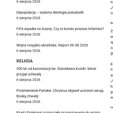
6 sierpnia 2026
s
„
Depopulacja – szalona ideologia pseudoelit
o
6 sierpnia 2026
Kr
FIFA wpadła na ścianę. Czy to koniec prezesa Infantino?
Ż
6 sierpnia 2026
w
s
Wojna rosyjsko-ukraińska. Raport 06.08.2026
z
6 sierpnia 2026
g
RELIGIA
K
300 lat od kanonizacji św. Stanisława Kostki. Senat
F
przyjął uchwałę
a
6 sierpnia 2026
„
k
Przemienienie Pańskie. Chrystus objawił uczniom swoją
g
Boską chwałę
w
6 sierpnia 2026
Cz
Rząd i Episkopat rozpoczęły przygotowania do wizyty