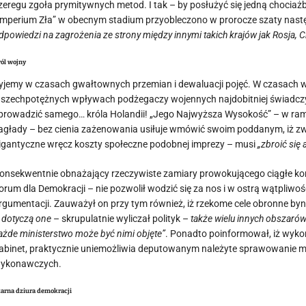
zeregu zgoła prymitywnych metod. I tak – by posłużyć się jedną chociażb
Imperium Zła” w obecnym stadium przyobleczono w prorocze szaty następ
dpowiedzi na zagrożenia ze strony między innymi takich krajów jak Rosja, Ch
ól wojny
yjemy w czasach gwałtownych przemian i dewaluacji pojęć. W czasach w
szechpotężnych wpływach podżegaczy wojennych najdobitniej świadczy ok
prowadzić samego… króla Holandii! „Jego Najwyższa Wysokość” – w ram
agłady – bez cienia zażenowania usiłuje wmówić swoim poddanym, iż zw
igantyczne wręcz koszty społeczne podobnej imprezy – musi
„zbroić się
onsekwentnie obnażający rzeczywiste zamiary prowokującego ciągłe ko
orum dla Demokracji – nie pozwolił wodzić się za nos i w ostrą wątpliw
rgumentacji. Zauważył on przy tym również, iż rzekome cele obronne byna
I dotyczą one
– skrupulatnie wyliczał polityk –
także
wielu innych
obszarów.
ażde ministerstwo może być nimi objęte”
. Ponadto poinformował, iż wyk
abinet, praktycznie uniemożliwia deputowanym należyte sprawowanie m
ykonawczych.
arna dziura demokracji