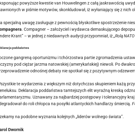
ksponując powyższe kwestie van Houwelingen z całą jaskrawością uwydat
jawnionych w piśmie motywów, skonkludował, iż wyłaniający się z nich 
a specjalną uwagę zasługuje z pewnością błyskotliwe spostrzeżenie nie
ompagnera
. Compagner – założyciel i wydawca demaskującego depopulac
ndere Krant” – w jednej z niedawnych audycji przypomniał, iż
„Rolą NATO
eklaracja poddaństwa
oczone gangreną oportunizmu i tchórzostwa partie zgromadzenia ustaw
jczyzny pod ciężar jarzma natowskiej (amerykańskiej) niewoli. Po dwak
rzeprowadzenie odnośnej debaty nie spotkał się z pozytywnym odzewem
szystkie te wydarzenia z większym niż dotychczas skupieniem każą pr
eneluksu. Deklaracja poddaństwa tamtejszych elit wyraźną kreską odzna
arlamentaryzmu. Uznawany za najbardziej postępowy i tolerancyjny kraj 
degradował do roli chłopca na posyłki atlantyckich handlarzy śmiercią.
F
zekamy na podobne wyznania kolejnych „liderów wolnego świata”.
arol Dwornik