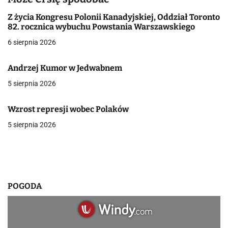
g
Z życia Kongresu Polonii Kanadyjskiej, Oddział Toronto
a
82. rocznica wybuchu Powstania Warszawskiego
6 sierpnia 2026
c
j
Andrzej Kumor w Jedwabnem
a
5 sierpnia 2026
w
Wzrost represji wobec Polaków
p
5 sierpnia 2026
i
s
u
POGODA