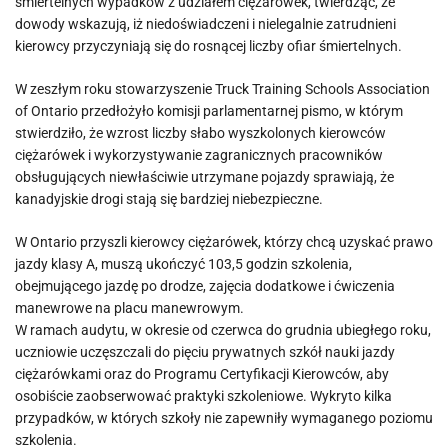
śmiertelnych wypadków z udziałem ciężarówek, twierdząc, że
dowody wskazują, iż niedoświadczeni i nielegalnie zatrudnieni
kierowcy przyczyniają się do rosnącej liczby ofiar śmiertelnych.
W zeszłym roku stowarzyszenie Truck Training Schools Association
of Ontario przedłożyło komisji parlamentarnej pismo, w którym
stwierdziło, że wzrost liczby słabo wyszkolonych kierowców
ciężarówek i wykorzystywanie zagranicznych pracowników
obsługujących niewłaściwie utrzymane pojazdy sprawiają, że
kanadyjskie drogi stają się bardziej niebezpieczne.
W Ontario przyszli kierowcy ciężarówek, którzy chcą uzyskać prawo
jazdy klasy A, muszą ukończyć 103,5 godzin szkolenia,
obejmującego jazdę po drodze, zajęcia dodatkowe i ćwiczenia
manewrowe na placu manewrowym.
W ramach audytu, w okresie od czerwca do grudnia ubiegłego roku,
uczniowie uczęszczali do pięciu prywatnych szkół nauki jazdy
ciężarówkami oraz do Programu Certyfikacji Kierowców, aby
osobiście zaobserwować praktyki szkoleniowe. Wykryto kilka
przypadków, w których szkoły nie zapewniły wymaganego poziomu
szkolenia.