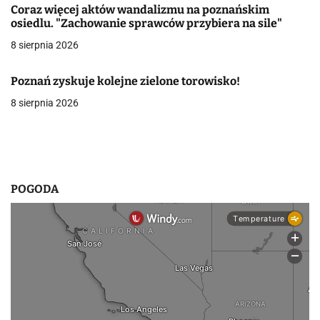
Coraz więcej aktów wandalizmu na poznańskim
w
osiedlu. "Zachowanie sprawców przybiera na sile"
8 sierpnia 2026
p
i
Poznań zyskuje kolejne zielone torowisko!
s
8 sierpnia 2026
u
POGODA