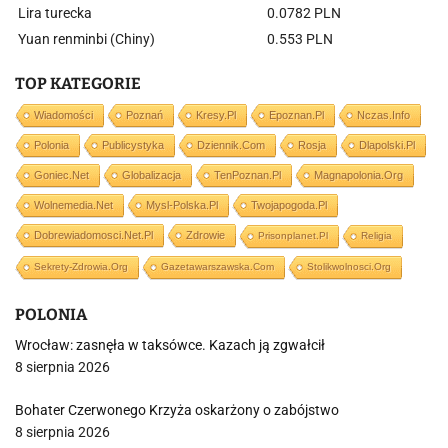
Lira turecka
0.0782 PLN
Yuan renminbi (Chiny)
0.553 PLN
TOP KATEGORIE
Wiadomości
Poznań
Kresy.pl
Epoznan.pl
Nczas.info
Polonia
Publicystyka
Dziennik.com
Rosja
Dlapolski.pl
Goniec.net
Globalizacja
TenPoznan.pl
Magnapolonia.org
Wolnemedia.net
Mysl-Polska.pl
Twojapogoda.pl
Dobrewiadomosci.net.pl
Zdrowie
Prisonplanet.pl
Religia
Sekrety-Zdrowia.org
Gazetawarszawska.com
Stolikwolnosci.org
POLONIA
Wrocław: zasnęła w taksówce. Kazach ją zgwałcił
8 sierpnia 2026
Bohater Czerwonego Krzyża oskarżony o zabójstwo
8 sierpnia 2026