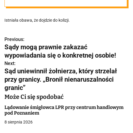
tramwajów
Istniała obawa, że dojdzie do kolizji.
Previous:
N
Sądy mogą prawnie zakazać
a
wypowiadania się o konkretnej osobie!
w
Next:
Sąd uniewinnił żołnierza, który strzelał
i
przy granicy. „Bronił nienaruszalności
g
granic”
a
Może Ci się spodobać
c
Lądowanie śmigłowca LPR przy centrum handlowym
pod Poznaniem
j
8 sierpnia 2026
a