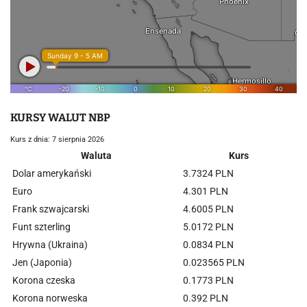
KURSY WALUT NBP
Kurs z dnia: 7 sierpnia 2026
Waluta
Kurs
Dolar amerykański
3.7324 PLN
Euro
4.301 PLN
Frank szwajcarski
4.6005 PLN
Funt szterling
5.0172 PLN
Hrywna (Ukraina)
0.0834 PLN
Jen (Japonia)
0.023565 PLN
Korona czeska
0.1773 PLN
Korona norweska
0.392 PLN