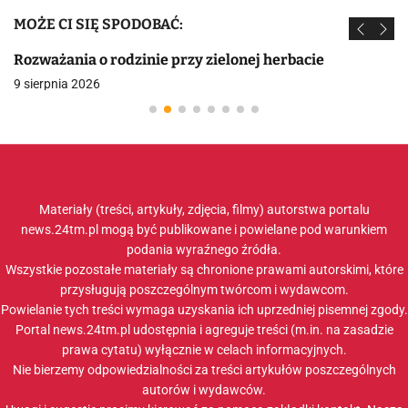
MOŻE CI SIĘ SPODOBAĆ:
Rozważania o rodzinie przy zielonej herbacie
9 sierpnia 2026
Materiały (treści, artykuły, zdjęcia, filmy) autorstwa portalu
news.24tm.pl mogą być publikowane i powielane pod warunkiem
podania wyraźnego źródła.
Wszystkie pozostałe materiały są chronione prawami autorskimi, które
przysługują poszczególnym twórcom i wydawcom.
Powielanie tych treści wymaga uzyskania ich uprzedniej pisemnej zgody.
Portal news.24tm.pl udostępnia i agreguje treści (m.in. na zasadzie
prawa cytatu) wyłącznie w celach informacyjnych.
Nie bierzemy odpowiedzialności za treści artykułów poszczególnych
autorów i wydawców.