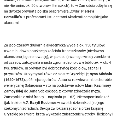
nie Hieronim, ok. 50 utworów literackich), tu w Zamościu odbyła się
na dworze ordynata polska prapremiera „Cyda”
Pierre’a
Corneille’a
z profesorami i studentami Akademii Zamojskiej jako
aktorami.
Za jego czasów drukarnia akademicka wydała ok. 150 tytułów,
trwała budowa potężnego kościoła franciszkanów (niedawno
ukończono jego renowację), w pałacu (zwanego wtedy zamkiem)
od czasów założyciela miasta zgromadzono dwie biblioteki – ok. 4
tys. tytułów. III ordynat był dobroczyńcą kościołów, szpitali i
przytułków. Utrzymywał również siostrę Gryzeldę i jej
syna Michała
(1640-1673),
późniejszego króla. Autorka rozwiewa mit o chorobie
wenerycznej Sobiepana – i to na podstawie listów
Marii Kazimiery
Zamoyskiej
do Jana Sobieskiego, z którym zdradzała męża.
Zamoyski nie miał francy – napisała (s. 162). Nie wspominała też
(jak i rektor A.Z.
Bazyli Rudomcz
w swoich dziennikach) o jego
rzekomych zdradach. Sekcja zwłok zarządzona przez księżnę
Gryzeldę po śmierci brata wykazała zniszczenie wątroby, śledziony i