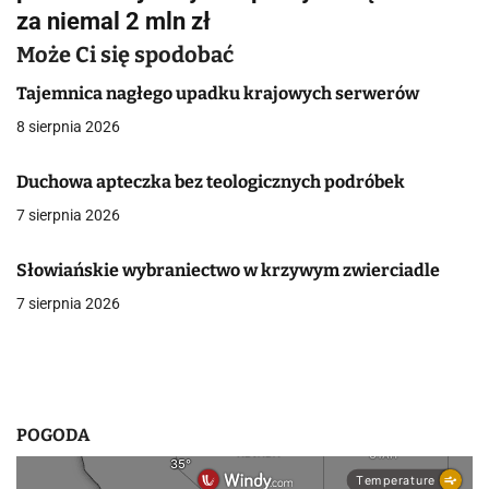
za niemal 2 mln zł
a
Może Ci się spodobać
c
Tajemnica nagłego upadku krajowych serwerów
j
8 sierpnia 2026
a
Duchowa apteczka bez teologicznych podróbek
w
7 sierpnia 2026
p
i
Słowiańskie wybraniectwo w krzywym zwierciadle
7 sierpnia 2026
s
u
POGODA