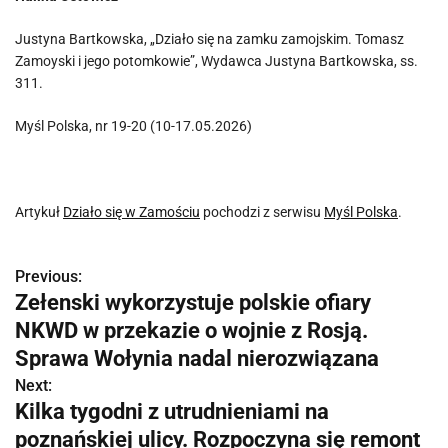
Justyna Bartkowska, „Działo się na zamku zamojskim. Tomasz
Zamoyski i jego potomkowie”, Wydawca Justyna Bartkowska, ss.
311.
Myśl Polska, nr 19-20 (10-17.05.2026)
Artykuł
Działo się w Zamościu
pochodzi z serwisu
Myśl Polska
.
Previous:
N
Zełenski wykorzystuje polskie ofiary
a
NKWD w przekazie o wojnie z Rosją.
w
Sprawa Wołynia nadal nierozwiązana
Next:
i
Kilka tygodni z utrudnieniami na
g
poznańskiej ulicy. Rozpoczyna się remont