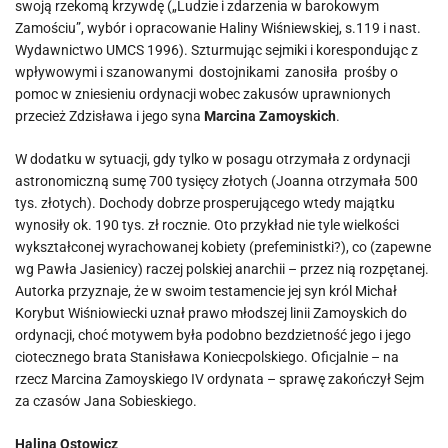
swoją rzekomą krzywdę („Ludzie i zdarzenia w barokowym
Zamościu”, wybór i opracowanie Haliny Wiśniewskiej, s.119 i nast.
Wydawnictwo UMCS 1996). Szturmując sejmiki i korespondując z
wpływowymi i szanowanymi dostojnikami zanosiła prośby o
pomoc w zniesieniu ordynacji wobec zakusów uprawnionych
przecież Zdzisława i jego syna
Marcina Zamoyskich
.
W dodatku w sytuacji, gdy tylko w posagu otrzymała z ordynacji
astronomiczną sumę 700 tysięcy złotych (Joanna otrzymała 500
tys. złotych). Dochody dobrze prosperującego wtedy majątku
wynosiły ok. 190 tys. zł rocznie. Oto przykład nie tyle wielkości
wykształconej wyrachowanej kobiety (prefeministki?), co (zapewne
wg Pawła Jasienicy) raczej polskiej anarchii – przez nią rozpętanej.
Autorka przyznaje, że w swoim testamencie jej syn król Michał
Korybut Wiśniowiecki uznał prawo młodszej linii Zamoyskich do
ordynacji, choć motywem była podobno bezdzietność jego i jego
ciotecznego brata Stanisława Koniecpolskiego. Oficjalnie – na
rzecz Marcina Zamoyskiego IV ordynata – sprawę zakończył Sejm
za czasów Jana Sobieskiego.
Halina Ostowicz