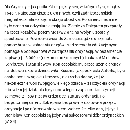
Dla Gryzeldy – jak podkreśla – piękny sen, w którym żyła, runął w
1648 r. Najpotężniejsza z ukrainnych, czyli zadnieprzańskich
magnatek, znalazła się na skraju ubóstwa. Po śmierci męża nie
było szans na odzyskanie majątku. Ziemie za Dnieprem przepadły
na rzecz kozaków, potem Moskwy, a te na Wołyniu zostały
spustoszone. Powróciła więc do Zamościa, gdzie otrzymała
pomoc brata w spłacaniu długów. Nadzorowała edukację syna i
pomagała Sobiepanowi w zarządzaniu ordynacją. W testamencie
zapisał jej 15.000 zł (rzekomo pożyczonych) i nakazał Michałowi
Korybutowi i Stanisławowi Koniecpolskiemu przedłużenie arendy
na dobrach, które dzierżawiła. Księżna, jak podkreśla Autorka, była
osobą posłuszną ojcu i mężowi, ale trzeba dodać, że już
niekoniecznie woli swojego wielkiego dziada – założyciela ordynacji
– bowiem jej działania były contra legem zapisom konstytucji
sejmowej z 1589 r. zatwierdzającej statuty ordynacji. Po
bezpotomnej śmierci Sobiepana bezprawnie usiłowała przejąć
ordynację i poinformowała wszem wobec, że tylko ona, jej syn i
Stanisław Koniecpolski są jedynymi sukcesorami dóbr ordynackich
(s184)!