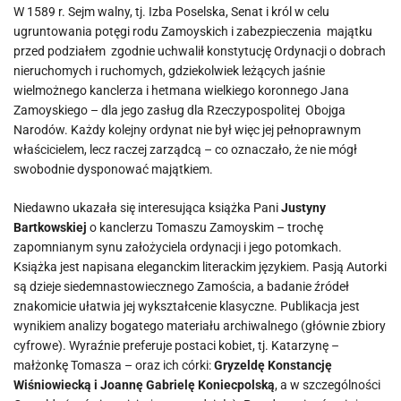
W 1589 r. Sejm walny, tj. Izba Poselska, Senat i król w celu
ugruntowania potęgi rodu Zamoyskich i zabezpieczenia majątku
przed podziałem zgodnie uchwalił konstytucję Ordynacji o dobrach
nieruchomych i ruchomych, gdziekolwiek leżących jaśnie
wielmożnego kanclerza i hetmana wielkiego koronnego Jana
Zamoyskiego – dla jego zasług dla Rzeczypospolitej Obojga
Narodów. Każdy kolejny ordynat nie był więc jej pełnoprawnym
właścicielem, lecz raczej zarządcą – co oznaczało, że nie mógł
swobodnie dysponować majątkiem.
Niedawno ukazała się interesująca książka Pani
Justyny
Bartkowskiej
o kanclerzu Tomaszu Zamoyskim – trochę
zapomnianym synu założyciela ordynacji i jego potomkach.
Książka jest napisana eleganckim literackim językiem. Pasją Autorki
są dzieje siedemnastowiecznego Zamościa, a badanie źródeł
znakomicie ułatwia jej wykształcenie klasyczne. Publikacja jest
wynikiem analizy bogatego materiału archiwalnego (głównie zbiory
cyfrowe). Wyraźnie preferuje postaci kobiet, tj. Katarzynę –
małżonkę Tomasza – oraz ich córki:
Gryzeldę Konstancję
Wiśniowiecką i Joannę Gabrielę Koniecpolską
, a w szczególności