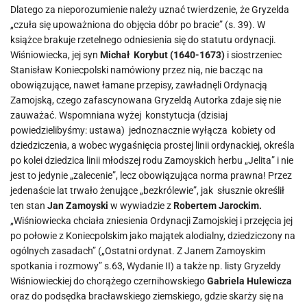
Dlatego za nieporozumienie należy uznać twierdzenie, że Gryzelda
„czuła się upoważniona do objęcia dóbr po bracie” (s. 39). W
książce brakuje rzetelnego odniesienia się do statutu ordynacji.
Wiśniowiecka, jej syn
Michał Korybut (1640-1673)
i siostrzeniec
Stanisław Koniecpolski namówiony przez nią, nie bacząc na
obowiązujące, nawet łamane przepisy, zawładnęli Ordynacją
Zamojską, czego zafascynowana Gryzeldą Autorka zdaje się nie
zauważać. Wspomniana wyżej konstytucja (dzisiaj
powiedzielibyśmy: ustawa) jednoznacznie wyłącza kobiety od
dziedziczenia, a wobec wygaśnięcia prostej linii ordynackiej, określa
po kolei dziedzica linii młodszej rodu Zamoyskich herbu „Jelita” i nie
jest to jedynie „zalecenie”, lecz obowiązująca norma prawna! Przez
jedenaście lat trwało żenujące „bezkrólewie”, jak słusznie określił
ten stan
Jan Zamoyski
w wywiadzie z
Robertem Jarockim.
„Wiśniowiecka chciała zniesienia Ordynacji Zamojskiej i przejęcia jej
po połowie z Koniecpolskim jako majątek alodialny, dziedziczony na
ogólnych zasadach” („Ostatni ordynat. Z Janem Zamoyskim
spotkania i rozmowy” s.63, Wydanie II) a także np. listy Gryzeldy
Wiśniowieckiej do chorążego czernihowskiego
Gabriela Hulewicza
oraz do podsędka bracławskiego ziemskiego, gdzie skarży się na