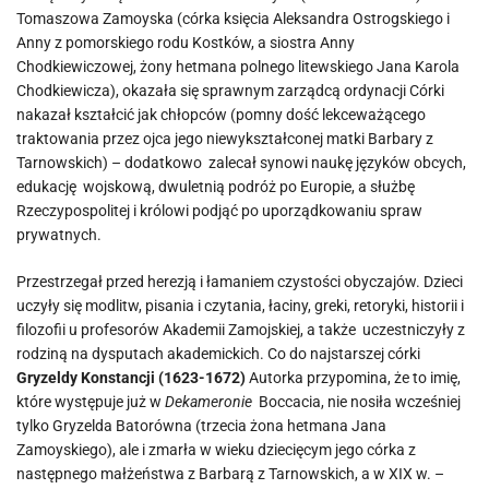
Tomaszowa Zamoyska (córka księcia Aleksandra Ostrogskiego i
Anny z pomorskiego rodu Kostków, a siostra Anny
Chodkiewiczowej, żony hetmana polnego litewskiego Jana Karola
Chodkiewicza), okazała się sprawnym zarządcą ordynacji Córki
nakazał kształcić jak chłopców (pomny dość lekceważącego
traktowania przez ojca jego niewykształconej matki Barbary z
Tarnowskich) – dodatkowo zalecał synowi naukę języków obcych,
edukację wojskową, dwuletnią podróż po Europie, a służbę
Rzeczypospolitej i królowi podjąć po uporządkowaniu spraw
prywatnych.
Przestrzegał przed herezją i łamaniem czystości obyczajów. Dzieci
uczyły się modlitw, pisania i czytania, łaciny, greki, retoryki, historii i
filozofii u profesorów Akademii Zamojskiej, a także uczestniczyły z
rodziną na dysputach akademickich. Co do najstarszej córki
Gryzeldy Konstancji (1623-1672)
Autorka przypomina, że to imię,
które występuje już w
Dekameronie
Boccacia, nie nosiła wcześniej
tylko Gryzelda Batorówna (trzecia żona hetmana Jana
Zamoyskiego), ale i zmarła w wieku dziecięcym jego córka z
następnego małżeństwa z Barbarą z Tarnowskich, a w XIX w. –