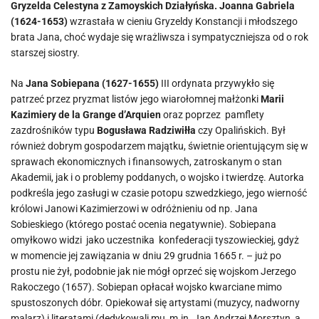
Gryzelda Celestyna z Zamoyskich Działyńska.
Joanna Gabriela
(1624-1653)
wzrastała w cieniu Gryzeldy Konstancji i młodszego
brata Jana, choć wydaje się wrażliwsza i sympatyczniejsza od o rok
starszej siostry.
Na
Jana Sobiepana (1627-1655)
III ordynata przywykło się
patrzeć przez pryzmat listów jego wiarołomnej małżonki
Marii
Kazimiery de la Grange d’Arquien
oraz poprzez pamflety
zazdrośników typu
Bogusława Radziwiłła
czy Opalińskich. Był
również dobrym gospodarzem majątku, świetnie orientującym się w
sprawach ekonomicznych i finansowych, zatroskanym o stan
Akademii, jak i o problemy poddanych, o wojsko i twierdzę. Autorka
podkreśla jego zasługi w czasie potopu szwedzkiego, jego wierność
królowi Janowi Kazimierzowi w odróżnieniu od np. Jana
Sobieskiego (którego postać ocenia negatywnie). Sobiepana
omyłkowo widzi jako uczestnika konfederacji tyszowieckiej, gdyż
w momencie jej zawiązania w dniu 29 grudnia 1665 r. – już po
prostu nie żył, podobnie jak nie mógł oprzeć się wojskom Jerzego
Rakoczego (1657). Sobiepan opłacał wojsko kwarciane mimo
spustoszonych dóbr. Opiekował się artystami (muzycy, nadworny
malarz) i literatami (dedykowali mu, m.in. Jan Andrzej Morsztyn, a