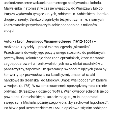
uszkodzone serce wskutek nadmiernego spożywania alkoholu.
Marysieńka natomiast w czasie wyjazdów do Warszawy lub do
Paryża wydawała tysiące złotych, robiąc m.in. Sobieskiemu bardzo
drogie prezenty. Bardzo drogie było też jej utrzymanie, a samych
kosztowności przywłaszczyła sobie podobno na 7 milionów
złotych.
Autorka broni
Jeremiego Wiśniowieckiego (1612-1651)
–
małżonka Gryzeldy – przed czarną legendą „okrutnika”.
Przedstawia dowody jego pozytywnego stosunku do poddanych,
przemyślaną kolonizację dóbr zadnieprzańskich, które starannie
zagospodarował i chronił zwolnionych na wiele lat osadników z
pańszczyzny, zapewniał im gwarancje swobód religijnych (sam był
konwertytą z prawosławia na katolicyzm), umacniał szlaki
handlowe do Gdańska i do Moskwy. Umożliwiał poddanym karierę
w wojsku (s.175). W swoim testamencie sporządzonym na terenie
ordynacji (Krzeszów), gdzie od 1649 r. Wiśniowieccy schronili się po
powstaniu Chmielnickiego i utracie majątku, m.in. napominał
swego syna Michała, późniejszego króla, „by zachował łagodność”.
Po bitwie pod Beresteczkiem w 1651 r. opiekował się nim Sobiepan.