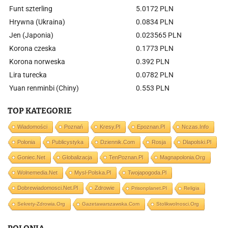
Funt szterling
5.0172 PLN
Hrywna (Ukraina)
0.0834 PLN
Jen (Japonia)
0.023565 PLN
Korona czeska
0.1773 PLN
Korona norweska
0.392 PLN
Lira turecka
0.0782 PLN
Yuan renminbi (Chiny)
0.553 PLN
TOP KATEGORIE
Wiadomości
Poznań
Kresy.pl
Epoznan.pl
Nczas.info
Polonia
Publicystyka
Dziennik.com
Rosja
Dlapolski.pl
Goniec.net
Globalizacja
TenPoznan.pl
Magnapolonia.org
Wolnemedia.net
Mysl-Polska.pl
Twojapogoda.pl
Dobrewiadomosci.net.pl
Zdrowie
Prisonplanet.pl
Religia
Sekrety-Zdrowia.org
Gazetawarszawska.com
Stolikwolnosci.org