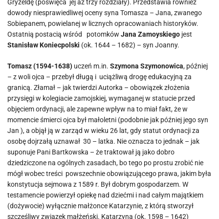
Gryzeldę (poświęca jej aż trzy rozdziały). Przedstawia również
dowody niesprawiedliwej oceny syna Tomasza – Jana, zwanego
Sobiepanem, powielanej w licznych opracowaniach historyków.
Ostatnią postacią wśród potomków
Jana Zamoyskiego
jest
Stanisław Koniecpolski
(ok. 1644 – 1682) – syn Joanny.
Tomasz (1594-1638)
uczeń m.in.
Szymona Szymonowica
, później
– z woli ojca – przebył długą i uciążliwą drogę edukacyjną za
granicą. Złamał – jak twierdzi Autorka – obowiązek złożenia
przysięgi w kolegiacie zamojskiej, wymaganej w statucie przed
objęciem ordynacji, ale zapewne wpływ na to miał fakt, że w
momencie śmierci ojca był małoletni (podobnie jak później jego syn
Jan ), a objął ją w zarząd w wieku 26 lat, gdy statut ordynacji za
osobę dojrzałą uznawał 30 – latka. Nie oznacza to jednak – jak
suponuje Pani Bartkowska – że traktował ją jako dobro
dziedziczone na ogólnych zasadach, bo tego po prostu zrobić nie
mógł wobec treści powszechnie obowiązującego prawa, jakim była
konstytucja sejmowa z 1589 r. Był dobrym gospodarzem. W
testamencie powierzył opiekę nad dziećmi i nad całym majątkiem
(dożywocie) wyłącznie małżonce Katarzynie, z którą stworzył
szczęśliwy związek małżeński. Katarzyna (ok. 1598 – 1642)