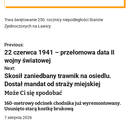
Trwa świętowanie 250. rocznicy niepodległości Stanów
Zjednoczonych na Ławicy.
Previous:
N
22 czerwca 1941 – przełomowa data II
a
wojny światowej
w
Next:
Skosił zaniedbany trawnik na osiedlu.
i
Dostał mandat od straży miejskiej
g
Może Ci się spodobać
a
160-metrowy odcinek chodnika już wyremontowany.
Usunięto starą kostkę brukową
c
7 sierpnia 2026
j