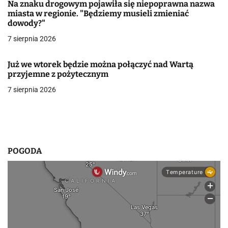
Na znaku drogowym pojawiła się niepoprawna nazwa
a
miasta w regionie. "Będziemy musieli zmieniać
dowody?"
w
7 sierpnia 2026
p
i
Już we wtorek będzie można połączyć nad Wartą
przyjemne z pożytecznym
s
7 sierpnia 2026
u
POGODA