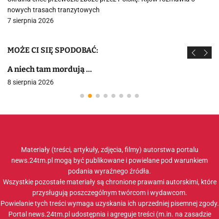
nowych trasach tranzytowych
7 sierpnia 2026
MOŻE CI SIĘ SPODOBAĆ:
A niech tam mordują …
8 sierpnia 2026
Materiały (treści, artykuły, zdjęcia, filmy) autorstwa portalu
news.24tm.pl mogą być publikowane i powielane pod warunkiem
podania wyraźnego źródła.
Wszystkie pozostałe materiały są chronione prawami autorskimi, które
przysługują poszczególnym twórcom i wydawcom.
Powielanie tych treści wymaga uzyskania ich uprzedniej pisemnej zgody.
Portal news.24tm.pl udostępnia i agreguje treści (m.in. na zasadzie