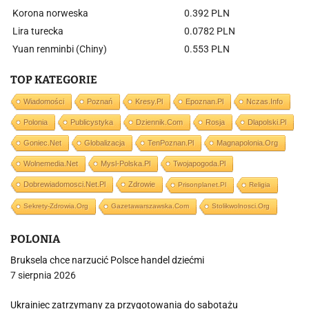
Korona norweska
0.392 PLN
Lira turecka
0.0782 PLN
Yuan renminbi (Chiny)
0.553 PLN
TOP KATEGORIE
Wiadomości
Poznań
Kresy.pl
Epoznan.pl
Nczas.info
Polonia
Publicystyka
Dziennik.com
Rosja
Dlapolski.pl
Goniec.net
Globalizacja
TenPoznan.pl
Magnapolonia.org
Wolnemedia.net
Mysl-Polska.pl
Twojapogoda.pl
Dobrewiadomosci.net.pl
Zdrowie
Prisonplanet.pl
Religia
Sekrety-Zdrowia.org
Gazetawarszawska.com
Stolikwolnosci.org
POLONIA
Bruksela chce narzucić Polsce handel dziećmi
7 sierpnia 2026
Ukrainiec zatrzymany za przygotowania do sabotażu