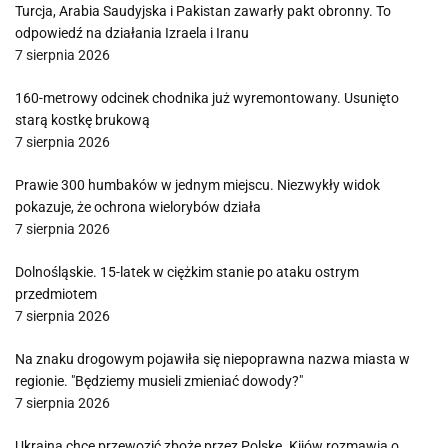
Turcja, Arabia Saudyjska i Pakistan zawarły pakt obronny. To
odpowiedź na działania Izraela i Iranu
7 sierpnia 2026
160-metrowy odcinek chodnika już wyremontowany. Usunięto
starą kostkę brukową
7 sierpnia 2026
Prawie 300 humbaków w jednym miejscu. Niezwykły widok
pokazuje, że ochrona wielorybów działa
7 sierpnia 2026
Dolnośląskie. 15-latek w ciężkim stanie po ataku ostrym
przedmiotem
7 sierpnia 2026
Na znaku drogowym pojawiła się niepoprawna nazwa miasta w
regionie. "Będziemy musieli zmieniać dowody?"
7 sierpnia 2026
Ukraina chce przewozić zboże przez Polskę. Kijów rozmawia o