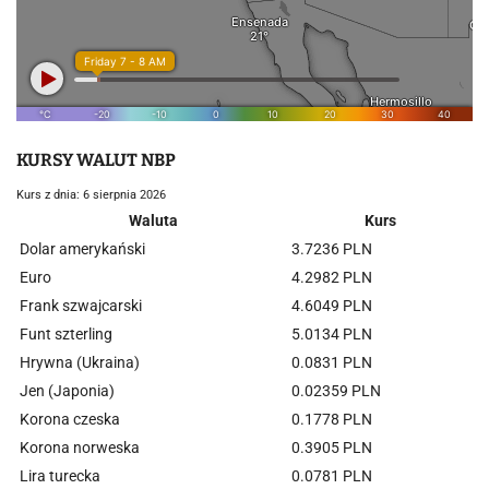
KURSY WALUT NBP
Kurs z dnia: 6 sierpnia 2026
Waluta
Kurs
Dolar amerykański
3.7236 PLN
Euro
4.2982 PLN
Frank szwajcarski
4.6049 PLN
Funt szterling
5.0134 PLN
Hrywna (Ukraina)
0.0831 PLN
Jen (Japonia)
0.02359 PLN
Korona czeska
0.1778 PLN
Korona norweska
0.3905 PLN
Lira turecka
0.0781 PLN