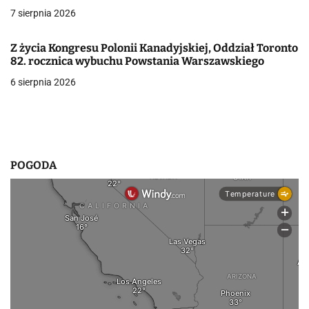
a
7 sierpnia 2026
w
Z życia Kongresu Polonii Kanadyjskiej, Oddział Toronto
p
82. rocznica wybuchu Powstania Warszawskiego
6 sierpnia 2026
i
s
u
POGODA