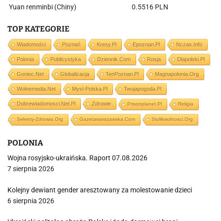
Yuan renminbi (Chiny)
0.5516 PLN
TOP KATEGORIE
Wiadomości
Poznań
Kresy.pl
Epoznan.pl
Nczas.info
Polonia
Publicystyka
Dziennik.com
Rosja
Dlapolski.pl
Goniec.net
Globalizacja
TenPoznan.pl
Magnapolonia.org
Wolnemedia.net
Mysl-Polska.pl
Twojapogoda.pl
Dobrewiadomosci.net.pl
Zdrowie
Prisonplanet.pl
Religia
Sekrety-Zdrowia.org
Gazetawarszawska.com
Stolikwolnosci.org
POLONIA
Wojna rosyjsko-ukraińska. Raport 07.08.2026
7 sierpnia 2026
Kolejny dewiant gender aresztowany za molestowanie dzieci
6 sierpnia 2026