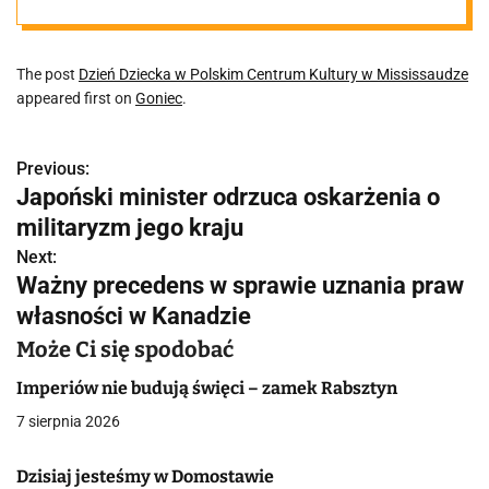
Mississaudze
The post
Dzień Dziecka w Polskim Centrum Kultury w Mississaudze
appeared first on
Goniec
.
Previous:
N
Japoński minister odrzuca oskarżenia o
a
militaryzm jego kraju
w
Next:
Ważny precedens w sprawie uznania praw
i
własności w Kanadzie
g
Może Ci się spodobać
a
Imperiów nie budują święci – zamek Rabsztyn
c
7 sierpnia 2026
j
Dzisiaj jesteśmy w Domostawie