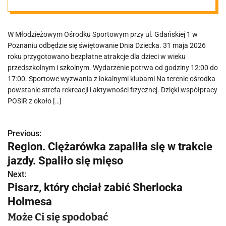
najmłodszych
W Młodzieżowym Ośrodku Sportowym przy ul. Gdańskiej 1 w
Poznaniu odbędzie się świętowanie Dnia Dziecka. 31 maja 2026
roku przygotowano bezpłatne atrakcje dla dzieci w wieku
przedszkolnym i szkolnym. Wydarzenie potrwa od godziny 12:00 do
17:00. Sportowe wyzwania z lokalnymi klubami Na terenie ośrodka
powstanie strefa rekreacji i aktywności fizycznej. Dzięki współpracy
POSiR z około […]
Previous:
N
Region. Ciężarówka zapaliła się w trakcie
a
jazdy. Spaliło się mięso
w
Next:
Pisarz, który chciał zabić Sherlocka
i
Holmesa
g
Może Ci się spodobać