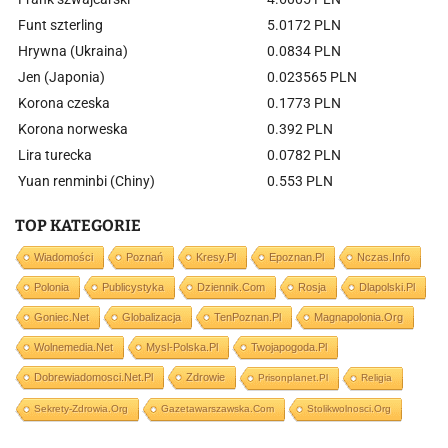
Funt szterling
5.0172 PLN
Hrywna (Ukraina)
0.0834 PLN
Jen (Japonia)
0.023565 PLN
Korona czeska
0.1773 PLN
Korona norweska
0.392 PLN
Lira turecka
0.0782 PLN
Yuan renminbi (Chiny)
0.553 PLN
TOP KATEGORIE
Wiadomości
Poznań
Kresy.pl
Epoznan.pl
Nczas.info
Polonia
Publicystyka
Dziennik.com
Rosja
Dlapolski.pl
Goniec.net
Globalizacja
TenPoznan.pl
Magnapolonia.org
Wolnemedia.net
Mysl-Polska.pl
Twojapogoda.pl
Dobrewiadomosci.net.pl
Zdrowie
Prisonplanet.pl
Religia
Sekrety-Zdrowia.org
Gazetawarszawska.com
Stolikwolnosci.org