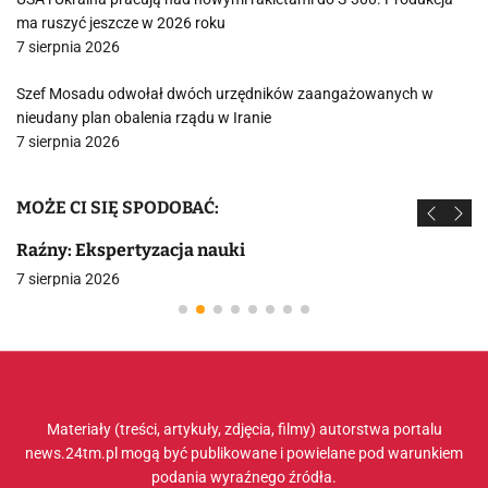
ma ruszyć jeszcze w 2026 roku
7 sierpnia 2026
Szef Mosadu odwołał dwóch urzędników zaangażowanych w
nieudany plan obalenia rządu w Iranie
7 sierpnia 2026
MOŻE CI SIĘ SPODOBAĆ:
Raźny: Ekspertyzacja nauki
7 sierpnia 2026
Materiały (treści, artykuły, zdjęcia, filmy) autorstwa portalu
news.24tm.pl mogą być publikowane i powielane pod warunkiem
podania wyraźnego źródła.