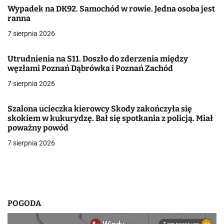
a
Wypadek na DK92. Samochód w rowie. Jedna osoba jest
ranna
c
7 sierpnia 2026
j
Utrudnienia na S11. Doszło do zderzenia między
a
węzłami Poznań Dąbrówka i Poznań Zachód
w
7 sierpnia 2026
p
Szalona ucieczka kierowcy Skody zakończyła się
i
skokiem w kukurydzę. Bał się spotkania z policją. Miał
poważny powód
s
7 sierpnia 2026
u
POGODA