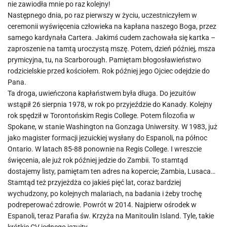
nie zawiodła mnie po raz kolejny!
Następnego dnia, po raz pierwszy w życiu, uczestniczyłem w
ceremonii wyświęcenia człowieka na kapłana naszego Boga, przez
samego kardynała Cartera. Jakimś cudem zachowała się kartka –
zaproszenie na tamtą uroczystą mszę. Potem, dzień później, msza
prymicyjna, tu, na Scarborough. Pamiętam błogosławieństwo
rodzicielskie przed kościołem. Rok później jego Ojciec odejdzie do
Pana.
Ta droga, uwieńczona kapłaństwem była długa. Do jezuitów
wstąpił 26 sierpnia 1978, w rok po przyjeździe do Kanady. Kolejny
rok spędził w Torontońskim Regis College. Potem filozofia w
Spokane, w stanie Washington na Gonzaga Uniwersity. W 1983, już
jako magister formacji jezuickiej wysłany do Espanoli, na północ
Ontario. W latach 85-88 ponownie na Regis College. I wreszcie
święcenia, ale już rok później jedzie do Zambii. To stamtąd
dostajemy listy, pamiętam ten adres na kopercie; Zambia, Lusaca…
Stamtąd też przyjeżdża co jakieś pięć lat, coraz bardziej
wychudzony, po kolejnych malariach, na badania i żeby trochę
podreperować zdrowie. Powrót w 2014. Najpierw ośrodek w
Espanoli, teraz Parafia św. Krzyża na Manitoulin Island. Tyle, takie