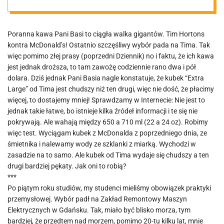
Poranna kawa Pani Basi to ciągła walka gigantów. Tim Hortons
kontra McDonald’s! Ostatnio szczęśliwy wybór pada na Tima. Tak
więc pomimo złej prasy (poprzedni Dziennik) no i faktu, że ich kawa
jest jednak droższa, to tam zawożę codziennie rano dwa i pół
dolara. Dziś jednak Pani Basia nagle konstatuje, że kubek “Extra
Large” od Tima jest chudszy niż ten drugi, więc nie dość, że płacimy
więcej, to dostajemy mniej! Sprawdzamy w Internecie: Nie jest to
jednak takie łatwe, bo istnieje kilka źródeł informacji i te się nie
pokrywają. Ale wahają między 650 a 710 ml (22 a 24 oz). Robimy
więc test. Wyciągam kubek z McDonalda z poprzedniego dnia, ze
śmietnika i nalewamy wody ze szklanki z miarką. Wychodzi w
zasadzie na to samo. Ale kubek od Tima wydaje się chudszy a ten
drugi bardziej pękaty. Jak oni to robią?
***
Po piątym roku studiów, my studenci mieliśmy obowiązek praktyki
przemysłowej. Wybór padł na Zakład Remontowy Maszyn
Elektrycznych w Gdańsku. Tak, miało być blisko morza, tym
bardziej, że przedtem nad morzem, pomimo 20-tu kilku lat, mnie