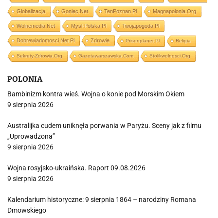
Globalizacja
Goniec.net
TenPoznan.pl
Magnapolonia.org
Wolnemedia.net
Mysl-Polska.pl
Twojapogoda.pl
Dobrewiadomosci.net.pl
Zdrowie
Prisonplanet.pl
Religia
Sekrety-Zdrowia.org
Gazetawarszawska.com
Stolikwolnosci.org
POLONIA
Bambinizm kontra wieś. Wojna o konie pod Morskim Okiem
9 sierpnia 2026
Australijka cudem uniknęła porwania w Paryżu. Sceny jak z filmu
„Uprowadzona”
9 sierpnia 2026
Wojna rosyjsko-ukraińska. Raport 09.08.2026
9 sierpnia 2026
Kalendarium historyczne: 9 sierpnia 1864 – narodziny Romana
Dmowskiego