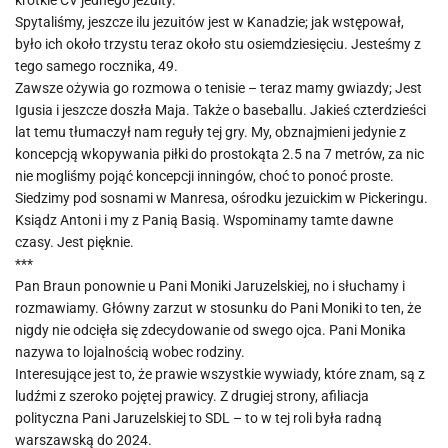
krótkie CV jednego jezuity.
Spytaliśmy, jeszcze ilu jezuitów jest w Kanadzie; jak wstępował,
było ich około trzystu teraz około stu osiemdziesięciu. Jesteśmy z
tego samego rocznika, 49.
Zawsze ożywia go rozmowa o tenisie – teraz mamy gwiazdy; Jest
Igusia i jeszcze doszła Maja. Także o baseballu. Jakieś czterdzieści
lat temu tłumaczył nam reguły tej gry. My, obznajmieni jedynie z
koncepcją wkopywania piłki do prostokąta 2.5 na 7 metrów, za nic
nie mogliśmy pojąć koncepcji inningów, choć to ponoć proste.
Siedzimy pod sosnami w Manresa, ośrodku jezuickim w Pickeringu.
Ksiądz Antoni i my z Panią Basią. Wspominamy tamte dawne
czasy. Jest pięknie.
***
Pan Braun ponownie u Pani Moniki Jaruzelskiej, no i słuchamy i
rozmawiamy. Główny zarzut w stosunku do Pani Moniki to ten, że
nigdy nie odcięła się zdecydowanie od swego ojca. Pani Monika
nazywa to lojalnością wobec rodziny.
Interesujące jest to, że prawie wszystkie wywiady, które znam, są z
ludźmi z szeroko pojętej prawicy. Z drugiej strony, afiliacja
polityczna Pani Jaruzelskiej to SDL – to w tej roli była radną
warszawską do 2024.