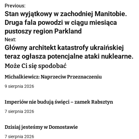
Previous:
N
Stan wyjątkowy w zachodniej Manitobie.
a
Druga fala powodzi w ciągu miesiąca
w
pustoszy region Parkland
Next:
i
Główny architekt katastrofy ukraińskiej
g
teraz ogłasza potencjalne ataki nuklearne.
a
Może Ci się spodobać
c
Michalkiewicz: Naprzeciw Przeznaczeniu
9 sierpnia 2026
j
a
Imperiów nie budują święci – zamek Rabsztyn
7 sierpnia 2026
w
p
Dzisiaj jesteśmy w Domostawie
i
7 sierpnia 2026