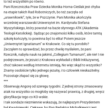
to też wszystkim po równo.
Pani Rzeczniczka Praw Dziecka Monika Horna-Cieślak jest chyba
na etapie takich Rad Robotniczych, bo też zaczęła od
„urawniłowki”, tyle, że w Pszczynie. Pani Monika ukończyła
wcześniej warszawski Uniwersytet im. Kardynała Stefana
Wyszyńskiego, który powstał na bazie słynnego ATK (Akademia
Teologii Katolickiej). Sądząc po znajomości kilku osób, które tamtą
szkołę kończyły, to powinna być to elita! Potem jeszcze
„Uniwersytet Ignatianum” w Krakowie. Co się tu porobiło?
Zacząłem to sprawdzać, bo przez chwilę myślałem, że pani
Rzecznik, nabyła nauk na jakimś „Collegium Tumanum”, ale nie! I nie
podejrzewam, że jezuici z Krakowa wykładali z Biblii Inkluzywnej,
choć takowe według Internetu istnieją, No więc skąd to wszystko?
Znamy osobiście tylko jednego jezuitę, i to człowiek nieskazitelny.
Pozostaje złapać się za głowę.
***
Obserwuję Angorę od szeregu tygodni. Z jednej strony zmasowany
atak na wszystko co mogłoby się nazywać prawicą, z drugiej, wręcz
gloryfikacja tego co KO-wskie.
I tak sondaże niezmiennie wskazują, że najlepszym Prezydentem
był Kwaśniewski. Ciekawe, bo Pan Redaktor Michalkiewicz jest