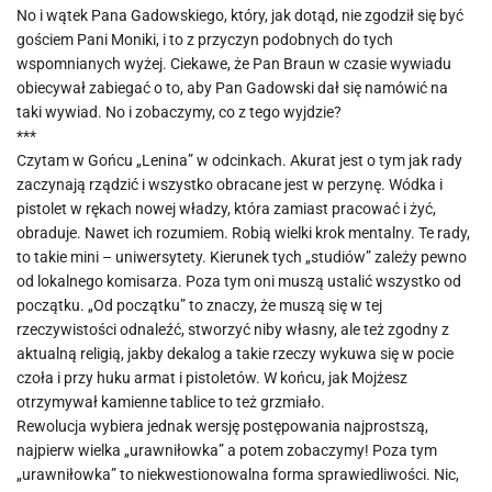
No i wątek Pana Gadowskiego, który, jak dotąd, nie zgodził się być
gościem Pani Moniki, i to z przyczyn podobnych do tych
wspomnianych wyżej. Ciekawe, że Pan Braun w czasie wywiadu
obiecywał zabiegać o to, aby Pan Gadowski dał się namówić na
taki wywiad. No i zobaczymy, co z tego wyjdzie?
***
Czytam w Gońcu „Lenina” w odcinkach. Akurat jest o tym jak rady
zaczynają rządzić i wszystko obracane jest w perzynę. Wódka i
pistolet w rękach nowej władzy, która zamiast pracować i żyć,
obraduje. Nawet ich rozumiem. Robią wielki krok mentalny. Te rady,
to takie mini – uniwersytety. Kierunek tych „studiów” zależy pewno
od lokalnego komisarza. Poza tym oni muszą ustalić wszystko od
początku. „Od początku” to znaczy, że muszą się w tej
rzeczywistości odnaleźć, stworzyć niby własny, ale też zgodny z
aktualną religią, jakby dekalog a takie rzeczy wykuwa się w pocie
czoła i przy huku armat i pistoletów. W końcu, jak Mojżesz
otrzymywał kamienne tablice to też grzmiało.
Rewolucja wybiera jednak wersję postępowania najprostszą,
najpierw wielka „urawniłowka” a potem zobaczymy! Poza tym
„urawniłowka” to niekwestionowalna forma sprawiedliwości. Nic,