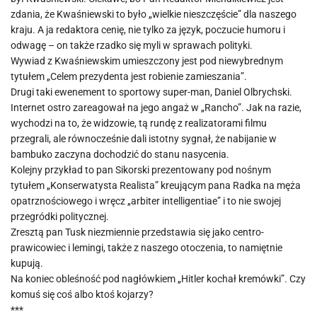
zdania, że Kwaśniewski to było „wielkie nieszczęście” dla naszego
kraju. A ja redaktora cenię, nie tylko za język, poczucie humoru i
odwagę – on także rzadko się myli w sprawach polityki.
Wywiad z Kwaśniewskim umieszczony jest pod niewybrednym
tytułem „Celem prezydenta jest robienie zamieszania”.
Drugi taki ewenement to sportowy super-man, Daniel Olbrychski.
Internet ostro zareagował na jego angaż w „Rancho”. Jak na razie,
wychodzi na to, że widzowie, tą rundę z realizatorami filmu
przegrali, ale równocześnie dali istotny sygnał, że nabijanie w
bambuko zaczyna dochodzić do stanu nasycenia.
Kolejny przykład to pan Sikorski prezentowany pod nośnym
tytułem „Konserwatysta Realista” kreującym pana Radka na męża
opatrznościowego i wręcz „arbiter intelligentiae” i to nie swojej
przegródki politycznej.
Zresztą pan Tusk niezmiennie przedstawia się jako centro-
prawicowiec i lemingi, także z naszego otoczenia, to namiętnie
kupują.
Na koniec obleśność pod nagłówkiem „Hitler kochał kremówki”. Czy
komuś się coś albo ktoś kojarzy?
***