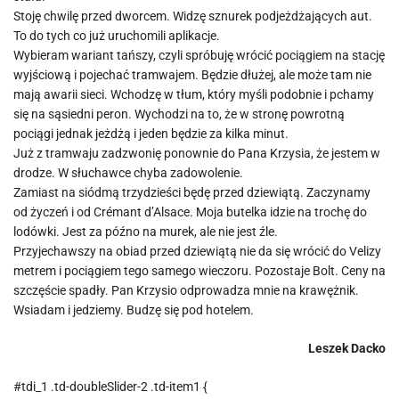
Stoję chwilę przed dworcem. Widzę sznurek podjeżdżających aut.
To do tych co już uruchomili aplikacje.
Wybieram wariant tańszy, czyli spróbuję wrócić pociągiem na stację
wyjściową i pojechać tramwajem. Będzie dłużej, ale może tam nie
mają awarii sieci. Wchodzę w tłum, który myśli podobnie i pchamy
się na sąsiedni peron. Wychodzi na to, że w stronę powrotną
pociągi jednak jeżdżą i jeden będzie za kilka minut.
Już z tramwaju zadzwonię ponownie do Pana Krzysia, że jestem w
drodze. W słuchawce chyba zadowolenie.
Zamiast na siódmą trzydzieści będę przed dziewiątą. Zaczynamy
od życzeń i od Crémant d’Alsace. Moja butelka idzie na trochę do
lodówki. Jest za późno na murek, ale nie jest źle.
Przyjechawszy na obiad przed dziewiątą nie da się wrócić do Velizy
metrem i pociągiem tego samego wieczoru. Pozostaje Bolt. Ceny na
szczęście spadły. Pan Krzysio odprowadza mnie na krawężnik.
Wsiadam i jedziemy. Budzę się pod hotelem.
Leszek Dacko
#tdi_1 .td-doubleSlider-2 .td-item1 {