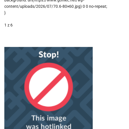
background: url(https://www.goniec.net/wp-
content/uploads/2026/07/70.6-80×60.jpg) 0 0 no-repeat;
}
1
z 6