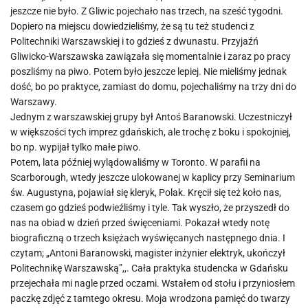
jeszcze nie było. Z Gliwic pojechało nas trzech, na sześć tygodni.
Dopiero na miejscu dowiedzieliśmy, że są tu też studenci z
Politechniki Warszawskiej i to gdzieś z dwunastu. Przyjaźń
Gliwicko-Warszawska zawiązała się momentalnie i zaraz po pracy
poszliśmy na piwo. Potem było jeszcze lepiej. Nie mieliśmy jednak
dość, bo po praktyce, zamiast do domu, pojechaliśmy na trzy dni do
Warszawy.
Jednym z warszawskiej grupy był Antoś Baranowski. Uczestniczył
w większości tych imprez gdańskich, ale trochę z boku i spokojniej,
bo np. wypijał tylko małe piwo.
Potem, lata później wylądowaliśmy w Toronto. W parafii na
Scarborough, wtedy jeszcze ulokowanej w kaplicy przy Seminarium
św. Augustyna, pojawiał się kleryk, Polak. Kręcił się też koło nas,
czasem go gdzieś podwieźliśmy i tyle. Tak wyszło, że przyszedł do
nas na obiad w dzień przed święceniami. Pokazał wtedy notę
biograficzną o trzech księżach wyświęcanych następnego dnia. I
czytam; „Antoni Baranowski, magister inżynier elektryk, ukończył
Politechnikę Warszawską”,,. Cała praktyka studencka w Gdańsku
przejechała mi nagle przed oczami. Wstałem od stołu i przyniosłem
paczkę zdjęć z tamtego okresu. Moja wrodzona pamięć do twarzy