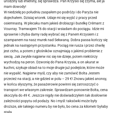
urodziny lub imieniny, się sprawdza. Pan Krzysio się zżyma, ale ja
mam dowody!
W niedzielę po południu zaspałem po podróży i do Paryża nie
dojechałem. Dzisiaj wtorek. Udaje mi się wyjść z pracy przed
osiemnastą. W plecaku mam jakieś drobiazgi i butelkę Crémant z
Vouvray. Tramwajem T6 do stacji i wsiadam do pociągu. Idzie mi
sprawnie i chyba damy radę wybrać się z Panem Krzysiem i z
szampanem na nasz murek nad Sekwaną. Dobra passa kończy się
jednak na następnym przystanku. Pociąg nie rusza i przez chwilę
jest cicho, a potem z głośników oznajmiają o jakimś problemie z
siecią. Jak zwykle najpierw nic się nie dzieje, potem niektórzy
wychodzą na peron. Dzwonię do Pana Krzysia, a on akurat w
kuchni, szykuje obiad na to moje drugie już podejście, które może
nie wypalić. Najpierw myśl, czy aby nie zamówić Bolta Jestem
przecież na stacji, a nie gdzieś w polu – 29 €! Znowu jakieś anonsy,
w końcu słyszymy, że pasażerowie powinni się zatroszczyć o
transport we własnym zakresie. Sprawdzam ponownie Bolta, cena
skoczyła do 49 €. Jeszcze nigdy nie doświadczyłem tak dosłownie
zależności popytu od podaży. No i myśl: taksówki może były
droższe, ale takiego numeru by nie było, bo cena za kilometr byłaby
stała.