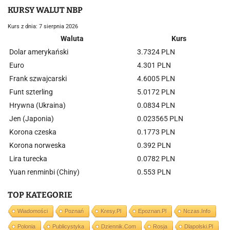
KURSY WALUT NBP
Kurs z dnia: 7 sierpnia 2026
Waluta
Kurs
Dolar amerykański
3.7324 PLN
Euro
4.301 PLN
Frank szwajcarski
4.6005 PLN
Funt szterling
5.0172 PLN
Hrywna (Ukraina)
0.0834 PLN
Jen (Japonia)
0.023565 PLN
Korona czeska
0.1773 PLN
Korona norweska
0.392 PLN
Lira turecka
0.0782 PLN
Yuan renminbi (Chiny)
0.553 PLN
TOP KATEGORIE
Wiadomości
Poznań
Kresy.pl
Epoznan.pl
Nczas.info
Polonia
Publicystyka
Dziennik.com
Rosja
Dlapolski.pl