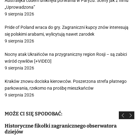
Australijka cudem uniknęła porwania w Paryżu. Sceny jak z filmu
„Uprowadzona”
9 sierpnia 2026
Pride of Poland wraca do gry. Zagraniczni kupcy znów interesują
się polskimi arabami, wylicytują nawet zarodek
9 sierpnia 2026
Nocny atak Ukraińców na przygraniczny region Rosji – są zabici
wśród cywilów [+VIDEO]
9 sierpnia 2026
Kraków znowu dociska kierowców. Poszerzona strefa płatnego
parkowania, rzekomo na prośbę mieszkańców
9 sierpnia 2026
MOŻE CI SIĘ SPODOBAĆ:
Historyczne fikołki zagranicznego obserwatora
dziejów