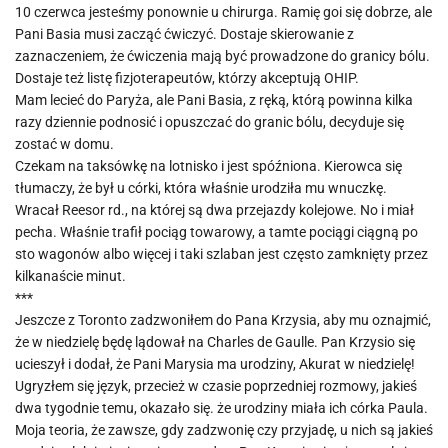
10 czerwca jesteśmy ponownie u chirurga. Ramię goi się dobrze, ale
Pani Basia musi zacząć ćwiczyć. Dostaje skierowanie z
zaznaczeniem, że ćwiczenia mają być prowadzone do granicy bólu.
Dostaje też listę fizjoterapeutów, którzy akceptują OHIP.
Mam lecieć do Paryża, ale Pani Basia, z ręką, którą powinna kilka
razy dziennie podnosić i opuszczać do granic bólu, decyduje się
zostać w domu.
Czekam na taksówkę na lotnisko i jest spóźniona. Kierowca się
tłumaczy, że był u córki, która właśnie urodziła mu wnuczkę.
Wracał Reesor rd., na której są dwa przejazdy kolejowe. No i miał
pecha. Właśnie trafił pociąg towarowy, a tamte pociągi ciągną po
sto wagonów albo więcej i taki szlaban jest często zamknięty przez
kilkanaście minut.
***
Jeszcze z Toronto zadzwoniłem do Pana Krzysia, aby mu oznajmić,
że w niedzielę będę lądował na Charles de Gaulle. Pan Krzysio się
ucieszył i dodał, że Pani Marysia ma urodziny, Akurat w niedzielę!
Ugryzłem się język, przecież w czasie poprzedniej rozmowy, jakieś
dwa tygodnie temu, okazało się. że urodziny miała ich córka Paula.
Moja teoria, że zawsze, gdy zadzwonię czy przyjadę, u nich są jakieś