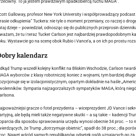
rzeciwny. To ja jestem prawdziwym spadkobiercą ruchu MAGA”.
cott Galloway, profesor New York University i współprowadzący podcast „P
trasie odkupienia” Tuckera: nie tyle o moment przemiany, co raczej o dr
utaj dzieje – powiedział, odnosząc się do publicznych przeprosin dzien
ważam, że tu i teraz Tucker Carlson jest najbardziej prawdopodobnym
oku. Wystawcie go na scenę obok Rubio i Vance’a, a on ich po prostu rozs
Dobry kalendarz
dkąd Trump wszedł kolejny konflikt na Bliskim Wschodzie, Carlson twardo 
AGA wyborców z klasy robotniczej: koniec z wojnami, tym bardziej długi
ozycjonuje się w izolacjonistycznym, opartym dokładnie na haśle „America 
wolenników. Sympatia najzagorzalszych sympatyków MAGA, którą niegdyś c
arlsona.
ajpoważniejsi gracze o fotel prezydenta – wiceprezydent JD Vance i se
artyjną, ale będą mieli także negatywne skutki – a są takie – kadencji T
oparcia dla sposobu sprawowania urzędu wynosi obecnie 34 proc. – to n
wierdzących, że Trump „dotrzymuje obietnic”, spadł do 38 proc.; dla porów
roc. Nawet wśród samych republikanów odsetek osób uznających go za c