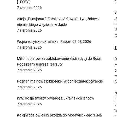
p
[+FOTO]
7 sierpnia 2026
S
„
Akcja „Pensjonat”. Żołnierze AK uwolnili więźniów z
t
niemieckiego więzienia w Jaśle
U
7 sierpnia 2026
r
Wojna rosyjsko-ukraińska. Raport 07.08.2026
7 sierpnia 2026
Milion dolarów za zablokowanie ekstradycji do Rosji.
O
Podejrzany usłyszał zarzuty
M
7 sierpnia 2026
p
z
Poznań ma nową bibliotekę! W poniedziałek otwarcie
C
7 sierpnia 2026
N
ISW: Rosja tworzy brygadę z ukraińskich jeńców
p
7 sierpnia 2026
p
t
Kolejni posłowie PiS przejdą do Morawieckiego?! „Na
p