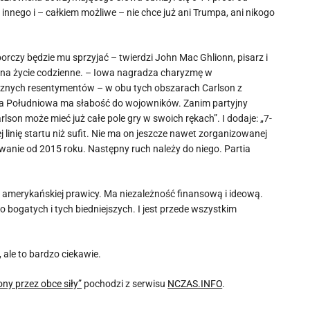
nnego i – całkiem możliwe – nie chce już ani Trumpa, ani nikogo
orczy będzie mu sprzyjać – twierdzi John Mac Ghlionn, pisarz i
 na życie codzienne. – Iowa nagradza charyzmę w
ecznych resentymentów – w obu tych obszarach Carlson z
na Południowa ma słabość do wojowników. Zanim partyjny
son może mieć już całe pole gry w swoich rękach”. I dodaje: „7-
linię startu niż sufit. Nie ma on jeszcze nawet zorganizowanej
rwanie od 2015 roku. Następny ruch należy do niego. Partia
amerykańskiej prawicy. Ma niezależność finansową i ideową.
o bogatych i tych biedniejszych. I jest przede wszystkim
 ale to bardzo ciekawie.
ny przez obce siły”
pochodzi z serwisu
NCZAS.INFO
.