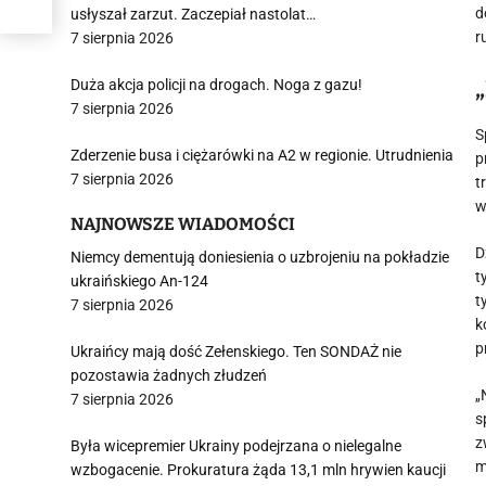
d
usłyszał zarzut. Zaczepiał nastolat…
r
7 sierpnia 2026
Duża akcja policji na drogach. Noga z gazu!
7 sierpnia 2026
S
Zderzenie busa i ciężarówki na A2 w regionie. Utrudnienia
p
7 sierpnia 2026
t
w
NAJNOWSZE WIADOMOŚCI
D
Niemcy dementują doniesienia o uzbrojeniu na pokładzie
t
ukraińskiego An-124
t
7 sierpnia 2026
k
p
Ukraińcy mają dość Zełenskiego. Ten SONDAŻ nie
pozostawia żadnych złudzeń
„
7 sierpnia 2026
s
z
Była wicepremier Ukrainy podejrzana o nielegalne
m
wzbogacenie. Prokuratura żąda 13,1 mln hrywien kaucji