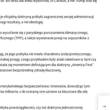
e. Bo teraz dla wielu wyborców, to Carlson, a nie Trump stał się
e oficjalną doktryną polityki zagranicznej swojej administracji.
gi rezultaty, a nie ideologię.
ło wycofanie się z paryskiego porozumienia klimatycznego,
cznego (TPP), a także wywieranie presji na sojuszników z
 że jego polityka nie miała charakteru izolacjonistycznego,
skiej potęgi, czego przykładem były ataki rakietowe w Syrii czy
stała się momentem definiującym dla doktryny „America First”.
a stanowi bezpośrednią zdradę kluczowej,
 amerykańskiego bezpieczeństwa i interesów, dowodząc tym
a militarne, o ile zostaną one uznane za kluczowe dla siły
Pizz
polu
lityka powściągliwości, czy też doktryna jednostronnej