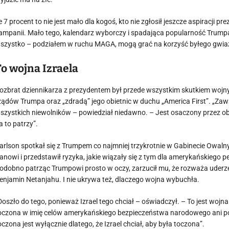
e 7 procent to nie jest mało dla kogoś, kto nie zgłosił jeszcze aspiracji pr
ampanii. Mało tego, kalendarz wyborczy i spadająca popularność Trumpa
szystko – podziałem w ruchu MAGA, mogą grać na korzyść byłego gwia
To wojna Izraela
ozbrat dziennikarza z prezydentem był przede wszystkim skutkiem wojny
ządów Trumpa oraz „zdradą” jego obietnic w duchu „America First”. „Zawsze
szystkich niewolników – powiedział niedawno. – Jest osaczony przez obc
a to patrzy”.
arlson spotkał się z Trumpem co najmniej trzykrotnie w Gabinecie Owal
ranowi i przedstawił ryzyka, jakie wiązały się z tym dla amerykańskiego 
odobno patrząc Trumpowi prosto w oczy, zarzucił mu, że rozważa uderzeni
enjamin Netanjahu. I nie ukrywa też, dlaczego wojna wybuchła.
Doszło do tego, ponieważ Izrael tego chciał – oświadczył. – To jest wojna
oczona w imię celów amerykańskiego bezpieczeństwa narodowego ani po 
oczona jest wyłącznie dlatego, że Izrael chciał, aby była toczona”.