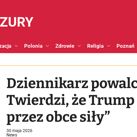
NZURY
zacja
Polonia
Zdrowie
Religia
Poznań
Dziennikarz powalc
Twierdzi, że Trump 
przez obce siły”
30 maja 2026
News