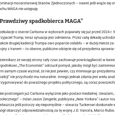
ominacji mocarstwowej Stanów Zjednoczonych – nawet jeśli wiąże się on
uchu MAGA nie ustępuję.
„Prawdziwy spadkobierca MAGA”
pekulacje o starcie Carlsona w wyborach pojawiały się już przed 2024 r.
rzyjaciel Trump; teraz sytuacja jest odmienna. Przez całą dekadę uchod
rakcie drugiej kadencji Trumpa owo poparcie osłabło – w dużej mierze za 
ojny z Iranem – to obecne, publiczne odcięcie się od prezydenta spra
ziennikarz ze swojej strony cały czas zachowuje powściągliwość w kwest
ygodnikowi „The Economist” odrzucił pomysł, jakoby mógł być zainteres
ym samym czasie wyznał, że nie jest pewien, czy interesuje go prezyden
oalicji” nie przychodzi mu naturalnie. Innego jednak zdania jest wielu ana
rzygotowywać do poważnego projektu politycznego, są coraz powszechn
Nie postrzegam już Carlsona wyłącznie jako postaci medialnej. Uważam, ż
połecznego” – mówi Jason Zengerle, publicysta „New Yorkera” i autor now
właszcza jeśli potoczy się niepomyślnie – stwarza Tuckerowi doskonałe 
ógł obarczyć odpowiedzialnością za tę wojnę J.D. Vance’a, Marco Rubi