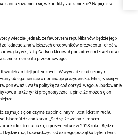
a z angażowaniem się w konflikty zagraniczne? Napięcie w
 Wtedy wiedział jednak, że faworytem republikanów będzie jego
ził za jednego z największych orędowników prezydenta i choć w
sprawą krytyki, jaką Carlson kierował pod adresem Izraela oraz
wia wrażenie momentu przełomowego.
ii swoich ambicji politycznych. W wywiadzie udzielonym
owany ubieganiem się o nominację prezydencką. Mniej więcej w
tura, ponieważ uważa politykę za coś obrzydliwego, a „budowanie
lityków, a także rynki prognostyczne. Opinie, że może się on
iejsze.
e zajmuje się on czymś zupełnie innym. Jest liderem ruchu
ej biografii dziennikarza. „Sądzę, że wojna z Iranem –
warunki do ubiegania się o prezydenturę w 2028 roku. Będzie
o… I będzie mógł oświadczyć: od samego początku byłem temu