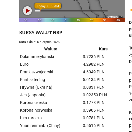
D
p
KURSY WALUT NBP
u
Kurs z dnia: 6 sierpnia 2026
T
Waluta
Kurs
ż
Dolar amerykański
3.7236 PLN
p
Euro
4.2982 PLN
Frank szwajcarski
4.6049 PLN
P
Funt szterling
5.0134 PLN
p
P
Hrywna (Ukraina)
0.0831 PLN
Y
Jen (Japonia)
0.02359 PLN
z
Korona czeska
0.1778 PLN
Korona norweska
0.3905 PLN
K
Lira turecka
0.0781 PLN
e
p
Yuan renminbi (Chiny)
0.5516 PLN
w