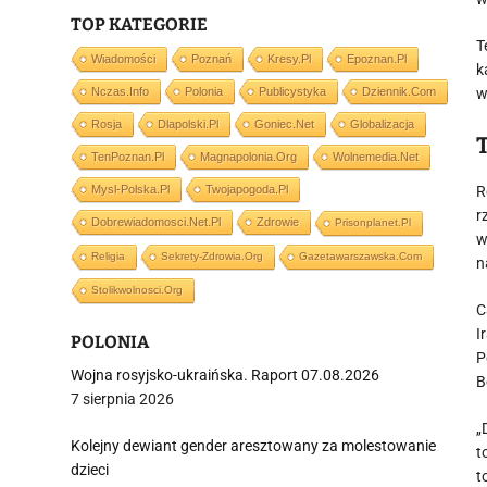
TOP KATEGORIE
T
Wiadomości
Poznań
Kresy.pl
Epoznan.pl
k
Nczas.info
Polonia
Publicystyka
Dziennik.com
w
Rosja
Dlapolski.pl
Goniec.net
Globalizacja
TenPoznan.pl
Magnapolonia.org
Wolnemedia.net
Mysl-Polska.pl
Twojapogoda.pl
R
r
Dobrewiadomosci.net.pl
Zdrowie
Prisonplanet.pl
w
Religia
Sekrety-Zdrowia.org
Gazetawarszawska.com
n
Stolikwolnosci.org
C
I
POLONIA
P
Wojna rosyjsko-ukraińska. Raport 07.08.2026
B
7 sierpnia 2026
„
Kolejny dewiant gender aresztowany za molestowanie
t
dzieci
t