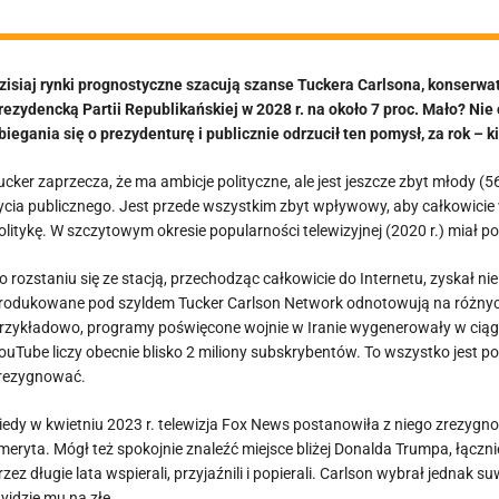
zisiaj rynki prognostyczne szacują szanse Tuckera Carlsona, konserw
rezydencką Partii Republikańskiej w 2028 r. na około 7 proc. Mało? Ni
biegania się o prezydenturę i publicznie odrzucił ten pomysł, za rok – 
ucker zaprzecza, że ma ambicje polityczne, ale jest jeszcze zbyt młody (56
ycia publicznego. Jest przede wszystkim zbyt wpływowy, aby całkowicie
olitykę. W szczytowym okresie popularności telewizyjnej (2020 r.) miał
o rozstaniu się ze stacją, przechodząc całkowicie do Internetu, zyskał ni
rodukowane pod szyldem Tucker Carlson Network odnotowują na różnych
rzykładowo, programy poświęcone wojnie w Iranie wygenerowały w ciągu 
ouTube liczy obecnie blisko 2 miliony subskrybentów. To wszystko jest po
rezygnować.
iedy w kwietniu 2023 r. telewizja Fox News postanowiła z niego zrezygn
meryta. Mógł też spokojnie znaleźć miejsce bliżej Donalda Trumpa, łącz
rzez długie lata wspierali, przyjaźnili i popierali. Carlson wybrał jednak
yjdzie mu na złe.