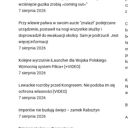
wciśnięcie guzika zrobią »coming out«”
c
7 sierpnia 2026
z
Przy wlewie paliwa w swoim aucie "znalazł" podejrzane
C
urządzenie, postawił na nogi wszystkie służby i
b
doprowadził do ewakuacji okolicy. Sam je podrzucił. Jest
b
więcej informacji
ł
7 sierpnia 2026
e
p
Kolejne wyrzutnie iLauncher dla Wojska Polskiego.
k
Wzmocnią system Pilica+ [+VIDEO]
m
7 sierpnia 2026
K
Lewackie rozróby przed Kongresem. Nie podoba im się
N
ochrona własności [VIDEO]
a
7 sierpnia 2026
B
Imperiów nie budują święci – zamek Rabsztyn
7 sierpnia 2026
A