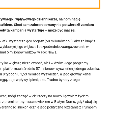
atywnego i wpływowego dziennikarza, na nominację
e całkiem. Choć sam zainteresowany nie potwierdził zamiaru
kiedy ta kampania wystartuje – może być inaczej.
 lat) i wystarczająco bogaty (50 milionów dol.), aby zniknąć z
 wykluczyć jego większe i bezpośrednie zaangażowanie w
 ponad 5 milionów widzów w Fox News.
e tylko większą niezależność, ale i widzów. Jego programy
 platformach średnio 57 milionów wyświetleń jednego odcinka.
8 tygodniu 1,53 miliarda wyświetleń, a jego główny kanał
tęgą, daje wpływy i pieniądze. Trudno byłoby z tego
ować, mógł zacząć wiele rzeczy na nowo, łącznie z życiem
nie z prominentnym stanowiskiem w Białym Domu, gdyż obaj się
 suwerenność i niekoniecznie jego polityczne rozstanie z Trumpem