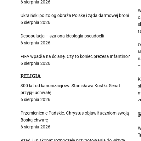
6 sierpnia 2026
W
Ukraiński politolog obraża Polskę i żąda darmowej broni
o
6 sierpnia 2026
s
t
Depopulacja – szalona ideologia pseudoelit
6 sierpnia 2026
O
k
FIFA wpadła na ścianę. Czy to koniec prezesa Infantino?
n
6 sierpnia 2026
–
RELIGIA
K
300 lat od kanonizacji św. Stanisława Kostki. Senat
s
przyjął uchwałę
m
6 sierpnia 2026
z
Przemienienie Pańskie. Chrystus objawił uczniom swoją
Boską chwałę
6 sierpnia 2026
W
T
Rząd i Episkopat rozpoczęły przygotowania do wizyty