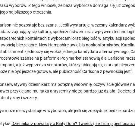
zasu wyborów. Z tego wniosek, że baza wyborcza domaga się już czegoś i
 jego najbliższego otoczenia.
arlson nie pozostaje bez szans. „Jeśli wystartuje, wczesny kalendarz wyb
adacz zajmujący się kulturą, społeczeństwem oraz wpływem technologii
ezpośrednich kontaktach z wyborcami oraz biegłość w artykulacji społ
atwością bierze górę. New Hampshire uwielbia nonkonformistów. Karoli
stablishment zjednoczy się wokół jednego kandydata alternatywnego, Carl
rocentowe szanse na platformie Polymarket stanowią dla Carlsona raczej 
ampanii, a już wyprzedza senatorów, którzy ubiegają się o urząd nieprze
oże nie być jeszcze gotowa, ale publiczność Carlsona z pewnością jest”.
onserwatywny dziennikarz ma potężną widownię, oczywiście głównie na 
awet przyklejana mu łatka antysemity nie za bardzo już działa. Dociera d
utentyczny i szczery.
yć może nie wystartuje w wyborach, ale jeśli się zdecyduje, będzie bardzo,
rtykuł
Dziennikarz powalczy o Biały Dom? Twierdzi, że Trump „jest osaczo