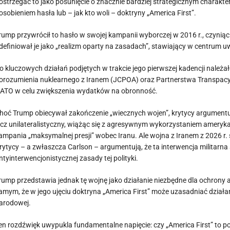
ostrzegać to jako posunięcie o znacznie bardziej strategicznym charakterz
osobieniem hasła lub – jak kto woli – doktryny „America First”.
rump przywrócił to hasło w swojej kampanii wyborczej w 2016 r., czyniąc j
definiował je jako „realizm oparty na zasadach”, stawiający w centrum uwa
o kluczowych działań podjętych w trakcie jego pierwszej kadencji należa
orozumienia nuklearnego z Iranem (JCPOA) oraz Partnerstwa Transpacyfi
ATO w celu zwiększenia wydatków na obronność.
hoć Trump obiecywał zakończenie „wiecznych wojen”, krytycy argumentują,
ecz unilateralistyczny, wiążąc się z agresywnym wykorzystaniem amerykań
ampania „maksymalnej presji” wobec Iranu. Ale wojna z Iranem z 2026 r. 
rytycy – a zwłaszcza Carlson – argumentują, że ta interwencja militarn
ntyinterwencjonistycznej zasady tej polityki.
rump przedstawia jednak tę wojnę jako działanie niezbędne dla ochrony
amym, że w jego ujęciu doktryna „America First” może uzasadniać działani
arodowej.
en rozdźwięk uwypukla fundamentalne napięcie: czy „America First” to po