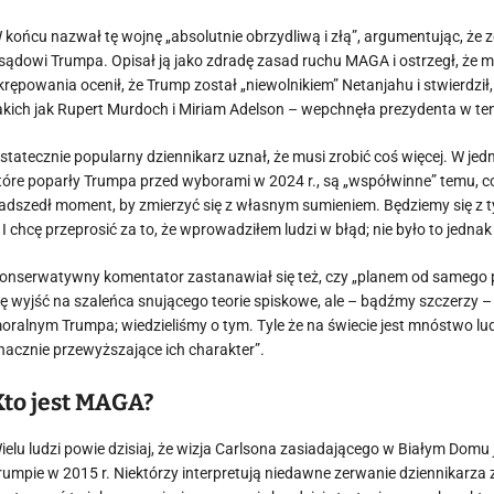
 końcu nazwał tę wojnę „absolutnie obrzydliwą i złą”, argumentując, ż
sądowi Trumpa. Opisał ją jako zdradę zasad ruchu MAGA i ostrzegł, że m
krępowania ocenił, że Trump został „niewolnikiem” Netanjahu i stwierdził
akich jak Rupert Murdoch i Miriam Adelson – wepchnęła prezydenta w ten 
statecznie popularny dziennikarz uznał, że musi zrobić coś więcej. W j
tóre poparły Trumpa przed wyborami w 2024 r., są „współwinne” temu, co
adszedł moment, by zmierzyć się z własnym sumieniem. Będziemy się z t
 I chcę przeprosić za to, że wprowadziłem ludzi w błąd; nie było to jednak
onserwatywny komentator zastanawiał się też, czy „planem od samego p
ię wyjść na szaleńca snującego teorie spiskowe, ale – bądźmy szczerzy –
oralnym Trumpa; wiedzieliśmy o tym. Tyle że na świecie jest mnóstwo lud
nacznie przewyższające ich charakter”.
Kto jest MAGA?
ielu ludzi powie dzisiaj, że wizja Carlsona zasiadającego w Białym Domu 
rumpie w 2015 r. Niektórzy interpretują niedawne zerwanie dziennikarza