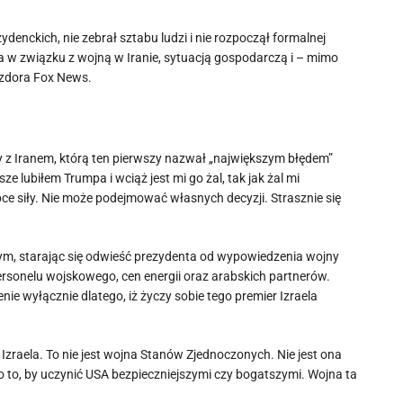
ezydenckich, nie zebrał sztabu ludzi i nie rozpoczął formalnej
 w związku z wojną w Iranie, sytuacją gospodarczą i – mimo
zdora Fox News.
 z Iranem, którą ten pierwszy nazwał „największym błędem”
 lubiłem Trumpa i wciąż jest mi go żal, tak jak żal mi
e siły. Nie może podejmować własnych decyzji. Strasznie się
nym, starając się odwieść prezydenta od wypowiedzenia wojny
personelu wojskowego, cen energii oraz arabskich partnerów.
e wyłącznie dlatego, iż życzy sobie tego premier Izraela
 Izraela. To nie jest wojna Stanów Zjednoczonych. Nie jest ona
to, by uczynić USA bezpieczniejszymi czy bogatszymi. Wojna ta