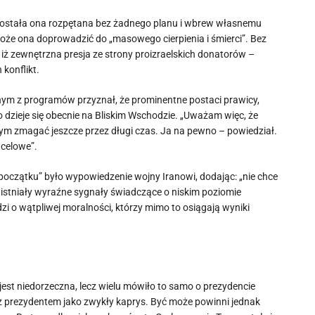
e została ona rozpętana bez żadnego planu i wbrew własnemu
oże ona doprowadzić do „masowego cierpienia i śmierci”. Bez
, iż zewnętrzna presja ze strony proizraelskich donatorów –
konflikt.
ednym z programów przyznał, że prominentne postaci prawicy,
 dzieje się obecnie na Bliskim Wschodzie. „Uważam więc, że
ym zmagać jeszcze przez długi czas. Ja na pewno – powiedział.
 celowe”.
oczątku” było wypowiedzenie wojny Iranowi, dodając: „nie chce
 istniały wyraźne sygnały świadczące o niskim poziomie
zi o wątpliwej moralności, którzy mimo to osiągają wyniki
jest niedorzeczna, lecz wielu mówiło to samo o prezydencie
 z prezydentem jako zwykły kaprys. Być może powinni jednak