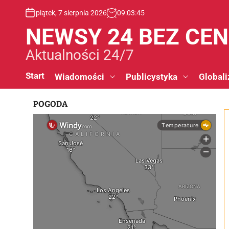
S
piątek, 7 sierpnia 2026
09
:
03
:
46
k
i
NEWSY 24 BEZ CE
p
t
Aktualności 24/7
o
c
Start
Wiadomości
Publicystyka
Globali
o
n
POGODA
t
e
n
t