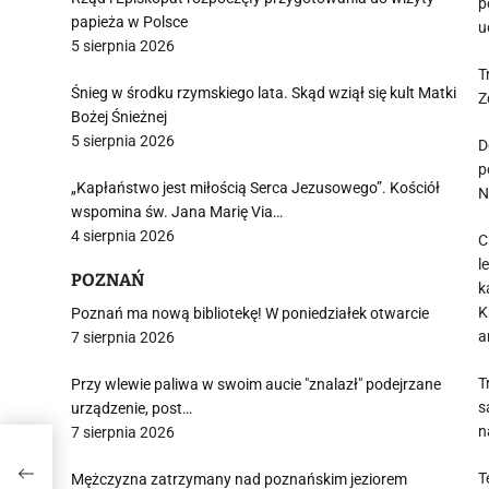
p
papieża w Polsce
u
5 sierpnia 2026
T
Śnieg w środku rzymskiego lata. Skąd wziął się kult Matki
Z
Bożej Śnieżnej
5 sierpnia 2026
D
p
„Kapłaństwo jest miłością Serca Jezusowego”. Kościół
N
wspomina św. Jana Marię Via…
4 sierpnia 2026
C
l
POZNAŃ
k
K
Poznań ma nową bibliotekę! W poniedziałek otwarcie
a
7 sierpnia 2026
T
Przy wlewie paliwa w swoim aucie "znalazł" podejrzane
s
urządzenie, post…
n
7 sierpnia 2026
ka.
ań”
T
Mężczyzna zatrzymany nad poznańskim jeziorem