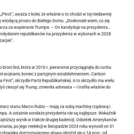
ivot”, uważa z kolei, że właśnie o to chodzi w tej niedawnej
ogę wiodącą prosto do Białego Domu. „Doskonale wiem, co się
nikarza za wspieranie Trumpa. – On kandyduje na prezydenta…
 kandydatem republikanów na prezydenta w wyborach w 2028
zarpie”.
broni linii, która w 2016 r. pierwotnie przyciągnęła do ruchu
mi wojnami, koniec z partyjnym establishmentem. Carlson
First”, skrzydle Partii Republikańskiej. A to skrzydło ma wielu
ieszył się Trump, zmieniła adresata – i trafiła właśnie do
kretarz stanu Marco Rubio – mają za sobą machinę rządową i
rumpa. A ostatnie sondaże prezydenta nie są najlepsze. Wskaźnik
ajniższy wynik w trakcie drugiej kadencji. Odsetek Amerykanów
nania, po jego reelekcji w listopadzie 2024 roku wynosił on 51
złowieka dotrzymującego słowa obniżył się o 14 proc. od