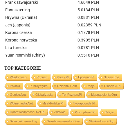
Frank szwajcarski
4.6049 PLN
Funt szterling
5.0134 PLN
Hrywna (Ukraina)
0.0831 PLN
Jen (Japonia)
0.02359 PLN
Korona czeska
0.1778 PLN
Korona norweska
0.3905 PLN
Lira turecka
0.0781 PLN
Yuan renminbi (Chiny)
0.5516 PLN
TOP KATEGORIE
Wiadomości
Poznań
Kresy.pl
Epoznan.pl
Nczas.info
Polonia
Publicystyka
Dziennik.com
Rosja
Dlapolski.pl
Goniec.net
Globalizacja
TenPoznan.pl
Magnapolonia.org
Wolnemedia.net
Mysl-Polska.pl
Twojapogoda.pl
Dobrewiadomosci.net.pl
Zdrowie
Prisonplanet.pl
Religia
Sekrety-Zdrowia.org
Gazetawarszawska.com
Stolikwolnosci.org