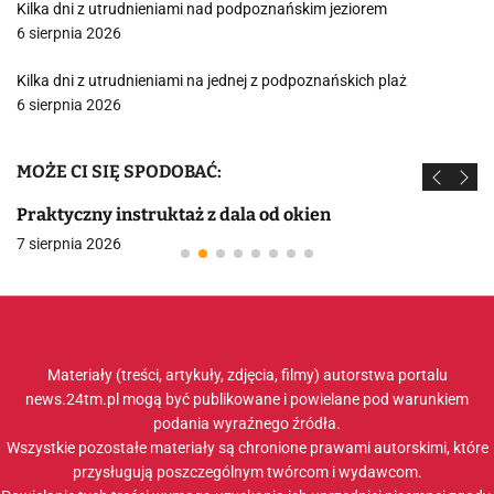
Kilka dni z utrudnieniami nad podpoznańskim jeziorem
6 sierpnia 2026
Kilka dni z utrudnieniami na jednej z podpoznańskich plaż
6 sierpnia 2026
MOŻE CI SIĘ SPODOBAĆ:
Praktyczny instruktaż z dala od okien
7 sierpnia 2026
Materiały (treści, artykuły, zdjęcia, filmy) autorstwa portalu
news.24tm.pl mogą być publikowane i powielane pod warunkiem
podania wyraźnego źródła.
Wszystkie pozostałe materiały są chronione prawami autorskimi, które
przysługują poszczególnym twórcom i wydawcom.