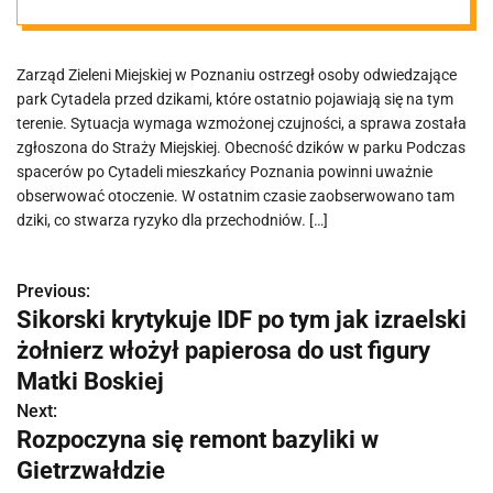
ostrzegają
Zarząd Zieleni Miejskiej w Poznaniu ostrzegł osoby odwiedzające
park Cytadela przed dzikami, które ostatnio pojawiają się na tym
terenie. Sytuacja wymaga wzmożonej czujności, a sprawa została
zgłoszona do Straży Miejskiej. Obecność dzików w parku Podczas
spacerów po Cytadeli mieszkańcy Poznania powinni uważnie
obserwować otoczenie. W ostatnim czasie zaobserwowano tam
dziki, co stwarza ryzyko dla przechodniów. […]
Previous:
N
Sikorski krytykuje IDF po tym jak izraelski
a
żołnierz włożył papierosa do ust figury
w
Matki Boskiej
Next:
i
Rozpoczyna się remont bazyliki w
g
Gietrzwałdzie