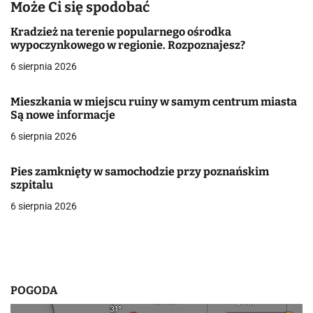
a
Może Ci się spodobać
c
Kradzież na terenie popularnego ośrodka
wypoczynkowego w regionie. Rozpoznajesz?
j
6 sierpnia 2026
a
Mieszkania w miejscu ruiny w samym centrum miasta
w
Są nowe informacje
6 sierpnia 2026
p
i
Pies zamknięty w samochodzie przy poznańskim
szpitalu
s
6 sierpnia 2026
u
POGODA