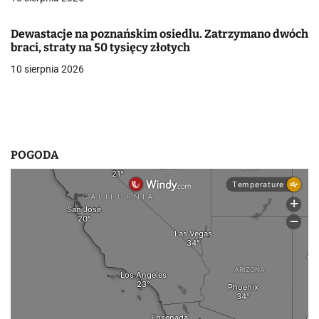
w
Dewastacje na poznańskim osiedlu. Zatrzymano dwóch
p
braci, straty na 50 tysięcy złotych
10 sierpnia 2026
i
s
u
POGODA