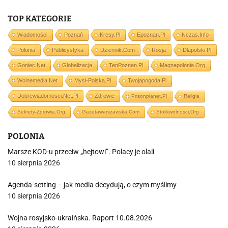
TOP KATEGORIE
Wiadomości
Poznań
Kresy.pl
Epoznan.pl
Nczas.info
Polonia
Publicystyka
Dziennik.com
Rosja
Dlapolski.pl
Goniec.net
Globalizacja
TenPoznan.pl
Magnapolonia.org
Wolnemedia.net
Mysl-Polska.pl
Twojapogoda.pl
Dobrewiadomosci.net.pl
Zdrowie
Prisonplanet.pl
Religia
Sekrety-Zdrowia.org
Gazetawarszawska.com
Stolikwolnosci.org
POLONIA
Marsze KOD-u przeciw „hejtowi”. Polacy je olali
10 sierpnia 2026
Agenda-setting – jak media decydują, o czym myślimy
10 sierpnia 2026
Wojna rosyjsko-ukraińska. Raport 10.08.2026