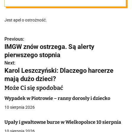
Jest apel o ostrożność.
Previous:
N
IMGW znów ostrzega. Są alerty
a
pierwszego stopnia
w
Next:
Karol Leszczyński: Dlaczego harcerze
i
mają dużo dzieci?
g
Może Ci się spodobać
a
Wypadek w Piotrowie – ranny dorosły i dziecko
c
10 sierpnia 2026
j
Upały i gwałtowne burze w Wielkopolsce 10 sierpnia
a
10 sierpnia 2026