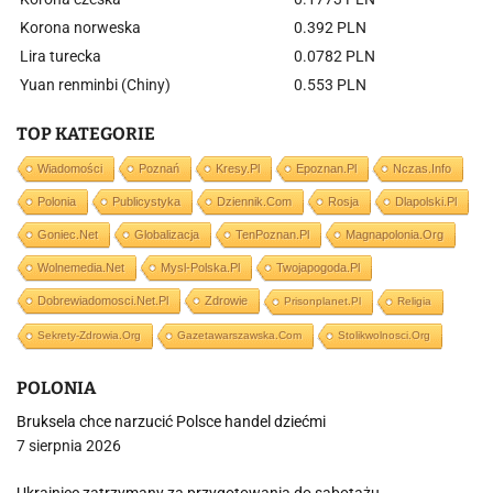
Korona norweska
0.392 PLN
Lira turecka
0.0782 PLN
Yuan renminbi (Chiny)
0.553 PLN
TOP KATEGORIE
Wiadomości
Poznań
Kresy.pl
Epoznan.pl
Nczas.info
Polonia
Publicystyka
Dziennik.com
Rosja
Dlapolski.pl
Goniec.net
Globalizacja
TenPoznan.pl
Magnapolonia.org
Wolnemedia.net
Mysl-Polska.pl
Twojapogoda.pl
Dobrewiadomosci.net.pl
Zdrowie
Prisonplanet.pl
Religia
Sekrety-Zdrowia.org
Gazetawarszawska.com
Stolikwolnosci.org
POLONIA
Bruksela chce narzucić Polsce handel dziećmi
7 sierpnia 2026