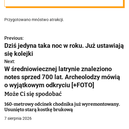
kolejki (zdjęcia)
Przygotowano mnóstwo atrakcji.
Previous:
N
Dziś jedyna taka noc w roku. Już ustawiają
a
się kolejki
w
Next:
W średniowiecznej latrynie znaleziono
i
notes sprzed 700 lat. Archeolodzy mówią
g
o wyjątkowym odkryciu [+FOTO]
a
Może Ci się spodobać
c
160-metrowy odcinek chodnika już wyremontowany.
Usunięto starą kostkę brukową
j
7 sierpnia 2026
a