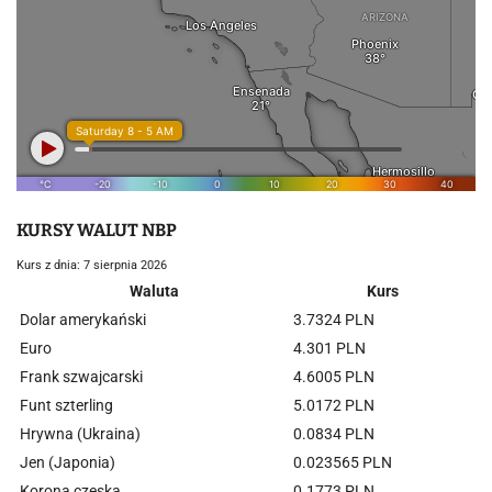
KURSY WALUT NBP
Kurs z dnia: 7 sierpnia 2026
Waluta
Kurs
Dolar amerykański
3.7324 PLN
Euro
4.301 PLN
Frank szwajcarski
4.6005 PLN
Funt szterling
5.0172 PLN
Hrywna (Ukraina)
0.0834 PLN
Jen (Japonia)
0.023565 PLN
Korona czeska
0.1773 PLN