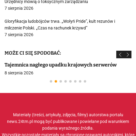
Urzędnicy mówią o toksycznym zarządzaniu
7 sierpnia 2026
Gloryfikacja ludobójców trwa. „Wołyń Pride”, kult rezunów i
milczenie Polski. „Czas na rachunek krzywd”
7 sierpnia 2026
MOŻE CI SIĘ SPODOBAĆ:
Tajemnica nagłego upadku krajowych serwerów
8 sierpnia 2026
Materiały (treści, artykuły, zdjęcia, filmy) autorstwa portalu
news.24tm.pl mogą być publikowane i powielane pod warunkiem
podania wyraźnego źródła.
Wszystkie pozostałe materiały są chronione prawami autorskimi, które