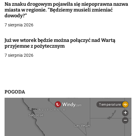
Na znaku drogowym pojawiła się niepoprawna nazwa
w
miasta w regionie. "Będziemy musieli zmieniać
dowody?"
p
7 sierpnia 2026
i
Już we wtorek będzie można połączyć nad Wartą
s
przyjemne z pożytecznym
u
7 sierpnia 2026
POGODA