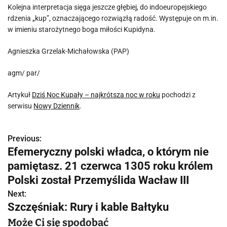
Kolejna interpretacja sięga jeszcze głębiej, do indoeuropejskiego
rdzenia „kup”, oznaczającego rozwiązłą radość. Występuje on m.in.
w imieniu starożytnego boga miłości Kupidyna.
Agnieszka Grzelak-Michałowska (PAP)
agm/ par/
Artykuł
Dziś Noc Kupały – najkrótsza noc w roku
pochodzi z
serwisu
Nowy Dziennik
.
Previous:
N
Efemeryczny polski władca, o którym nie
a
pamiętasz. 21 czerwca 1305 roku królem
w
Polski został Przemyślida Wacław III
Next:
i
Szczęśniak: Rury i kable Bałtyku
g
Może Ci się spodobać