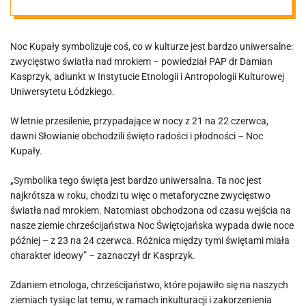
Noc Kupały symbolizuje coś, co w kulturze jest bardzo uniwersalne:
zwycięstwo światła nad mrokiem – powiedział PAP dr Damian
Kasprzyk, adiunkt w Instytucie Etnologii i Antropologii Kulturowej
Uniwersytetu Łódzkiego.
W letnie przesilenie, przypadające w nocy z 21 na 22 czerwca,
dawni Słowianie obchodzili święto radości i płodności – Noc
Kupały.
„Symbolika tego święta jest bardzo uniwersalna. Ta noc jest
najkrótsza w roku, chodzi tu więc o metaforyczne zwycięstwo
światła nad mrokiem. Natomiast obchodzona od czasu wejścia na
nasze ziemie chrześcijaństwa Noc Świętojańska wypada dwie noce
później – z 23 na 24 czerwca. Różnica między tymi świętami miała
charakter ideowy” – zaznaczył dr Kasprzyk.
Zdaniem etnologa, chrześcijaństwo, które pojawiło się na naszych
ziemiach tysiąc lat temu, w ramach inkulturacji i zakorzenienia