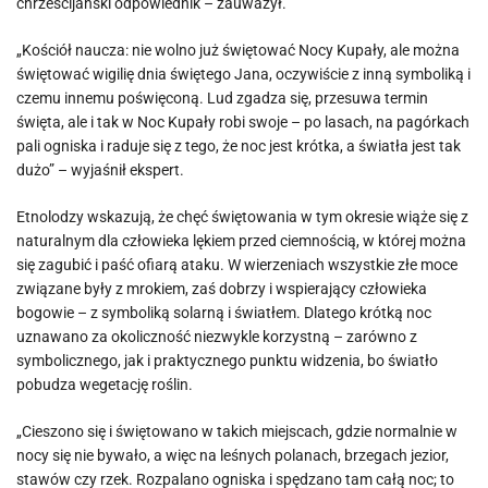
chrześcijański odpowiednik – zauważył.
„Kościół naucza: nie wolno już świętować Nocy Kupały, ale można
świętować wigilię dnia świętego Jana, oczywiście z inną symboliką i
czemu innemu poświęconą. Lud zgadza się, przesuwa termin
święta, ale i tak w Noc Kupały robi swoje – po lasach, na pagórkach
pali ogniska i raduje się z tego, że noc jest krótka, a światła jest tak
dużo” – wyjaśnił ekspert.
Etnolodzy wskazują, że chęć świętowania w tym okresie wiąże się z
naturalnym dla człowieka lękiem przed ciemnością, w której można
się zagubić i paść ofiarą ataku. W wierzeniach wszystkie złe moce
związane były z mrokiem, zaś dobrzy i wspierający człowieka
bogowie – z symboliką solarną i światłem. Dlatego krótką noc
uznawano za okoliczność niezwykle korzystną – zarówno z
symbolicznego, jak i praktycznego punktu widzenia, bo światło
pobudza wegetację roślin.
„Cieszono się i świętowano w takich miejscach, gdzie normalnie w
nocy się nie bywało, a więc na leśnych polanach, brzegach jezior,
stawów czy rzek. Rozpalano ogniska i spędzano tam całą noc; to