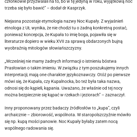
członkowie przyzwalali na to, bo w tę jedyną w roku, wyjątkową noc
trzeba się było bawić” – dodał dr Kasprzyk.
Niejasna pozostaje etymologia nazwy Noc Kupały. Z wyjaśnień
etnologa z UŁ wynika, że nie chodzi tu o żadną konkretną postać,
ponieważ koncepcja, że Kupała to imię boga, pojawiła się w
literaturze dopiero w wieku XVII za sprawą obdarzonych bujną
wyobraźnią mitologów słowiańszczyzny.
„Wcześniej nie mamy żadnych informacji o istnieniu bóstwa
Prasłowian o takim imieniu. W związku z tym poszukujemy innych
interpretacji; mają one charakter językoznawczy. Otóż po pierwsze
mówi się, że Kupała, czy Kupalnocka, bo też była taka nazwa,
odnosi się do kąpieli, kąpania. Uważano, że właśnie od tej nocy
można bezpiecznie się kąpać w rzekach i jeziorach” – zaznaczył.
Inny proponowany przez badaczy źródłosłów to „kupa”, czyli
archaicznie – zbiorowość, wspólnota. W staropolszczyźnie mówiło
się np. kupą mości panowie. Noc Kupały byłaby zatem nocą
wspólnego radowania się.