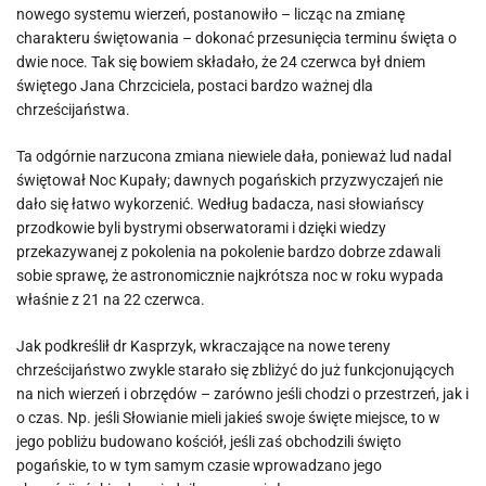
nowego systemu wierzeń, postanowiło – licząc na zmianę
charakteru świętowania – dokonać przesunięcia terminu święta o
dwie noce. Tak się bowiem składało, że 24 czerwca był dniem
świętego Jana Chrzciciela, postaci bardzo ważnej dla
chrześcijaństwa.
Ta odgórnie narzucona zmiana niewiele dała, ponieważ lud nadal
świętował Noc Kupały; dawnych pogańskich przyzwyczajeń nie
dało się łatwo wykorzenić. Według badacza, nasi słowiańscy
przodkowie byli bystrymi obserwatorami i dzięki wiedzy
przekazywanej z pokolenia na pokolenie bardzo dobrze zdawali
sobie sprawę, że astronomicznie najkrótsza noc w roku wypada
właśnie z 21 na 22 czerwca.
Jak podkreślił dr Kasprzyk, wkraczające na nowe tereny
chrześcijaństwo zwykle starało się zbliżyć do już funkcjonujących
na nich wierzeń i obrzędów – zarówno jeśli chodzi o przestrzeń, jak i
o czas. Np. jeśli Słowianie mieli jakieś swoje święte miejsce, to w
jego pobliżu budowano kościół, jeśli zaś obchodzili święto
pogańskie, to w tym samym czasie wprowadzano jego