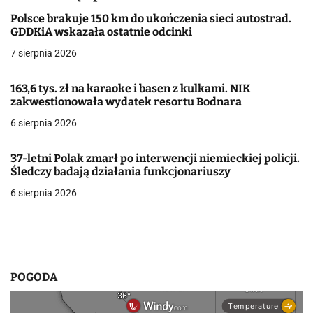
a
Polsce brakuje 150 km do ukończenia sieci autostrad.
GDDKiA wskazała ostatnie odcinki
c
7 sierpnia 2026
j
163,6 tys. zł na karaoke i basen z kulkami. NIK
a
zakwestionowała wydatek resortu Bodnara
w
6 sierpnia 2026
p
37-letni Polak zmarł po interwencji niemieckiej policji.
i
Śledczy badają działania funkcjonariuszy
6 sierpnia 2026
s
u
POGODA