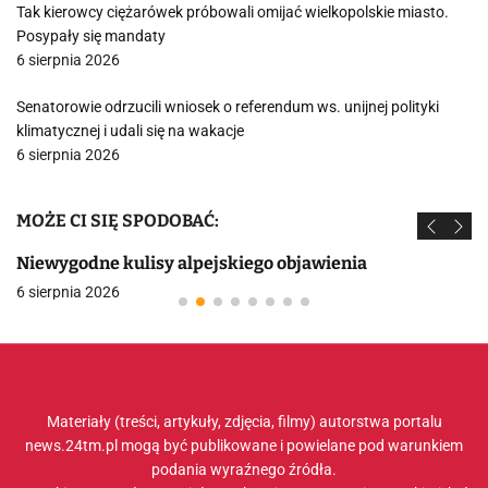
Tak kierowcy ciężarówek próbowali omijać wielkopolskie miasto.
Posypały się mandaty
6 sierpnia 2026
Senatorowie odrzucili wniosek o referendum ws. unijnej polityki
klimatycznej i udali się na wakacje
6 sierpnia 2026
MOŻE CI SIĘ SPODOBAĆ:
Niewygodne kulisy alpejskiego objawienia
6 sierpnia 2026
Materiały (treści, artykuły, zdjęcia, filmy) autorstwa portalu
news.24tm.pl mogą być publikowane i powielane pod warunkiem
podania wyraźnego źródła.