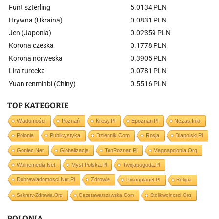
Funt szterling
5.0134 PLN
Hrywna (Ukraina)
0.0831 PLN
Jen (Japonia)
0.02359 PLN
Korona czeska
0.1778 PLN
Korona norweska
0.3905 PLN
Lira turecka
0.0781 PLN
Yuan renminbi (Chiny)
0.5516 PLN
TOP KATEGORIE
Wiadomości
Poznań
Kresy.pl
Epoznan.pl
Nczas.info
Polonia
Publicystyka
Dziennik.com
Rosja
Dlapolski.pl
Goniec.net
Globalizacja
TenPoznan.pl
Magnapolonia.org
Wolnemedia.net
Mysl-Polska.pl
Twojapogoda.pl
Dobrewiadomosci.net.pl
Zdrowie
Prisonplanet.pl
Religia
Sekrety-Zdrowia.org
Gazetawarszawska.com
Stolikwolnosci.org
POLONIA