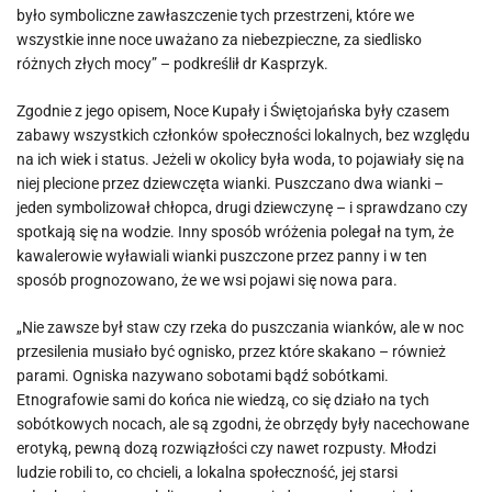
było symboliczne zawłaszczenie tych przestrzeni, które we
wszystkie inne noce uważano za niebezpieczne, za siedlisko
różnych złych mocy” – podkreślił dr Kasprzyk.
Zgodnie z jego opisem, Noce Kupały i Świętojańska były czasem
zabawy wszystkich członków społeczności lokalnych, bez względu
na ich wiek i status. Jeżeli w okolicy była woda, to pojawiały się na
niej plecione przez dziewczęta wianki. Puszczano dwa wianki –
jeden symbolizował chłopca, drugi dziewczynę – i sprawdzano czy
spotkają się na wodzie. Inny sposób wróżenia polegał na tym, że
kawalerowie wyławiali wianki puszczone przez panny i w ten
sposób prognozowano, że we wsi pojawi się nowa para.
„Nie zawsze był staw czy rzeka do puszczania wianków, ale w noc
przesilenia musiało być ognisko, przez które skakano – również
parami. Ogniska nazywano sobotami bądź sobótkami.
Etnografowie sami do końca nie wiedzą, co się działo na tych
sobótkowych nocach, ale są zgodni, że obrzędy były nacechowane
erotyką, pewną dozą rozwiązłości czy nawet rozpusty. Młodzi
ludzie robili to, co chcieli, a lokalna społeczność, jej starsi