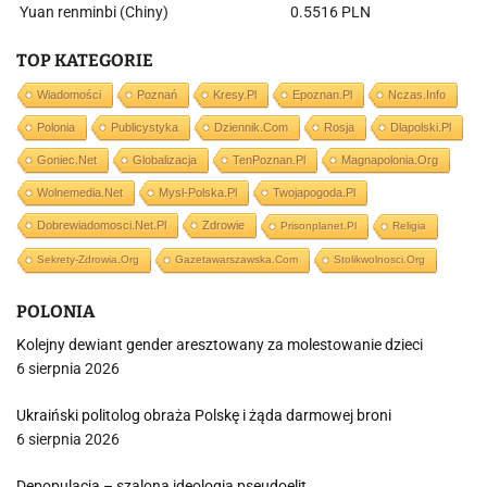
Yuan renminbi (Chiny)
0.5516 PLN
TOP KATEGORIE
Wiadomości
Poznań
Kresy.pl
Epoznan.pl
Nczas.info
Polonia
Publicystyka
Dziennik.com
Rosja
Dlapolski.pl
Goniec.net
Globalizacja
TenPoznan.pl
Magnapolonia.org
Wolnemedia.net
Mysl-Polska.pl
Twojapogoda.pl
Dobrewiadomosci.net.pl
Zdrowie
Prisonplanet.pl
Religia
Sekrety-Zdrowia.org
Gazetawarszawska.com
Stolikwolnosci.org
POLONIA
Kolejny dewiant gender aresztowany za molestowanie dzieci
6 sierpnia 2026
Ukraiński politolog obraża Polskę i żąda darmowej broni
6 sierpnia 2026
Depopulacja – szalona ideologia pseudoelit