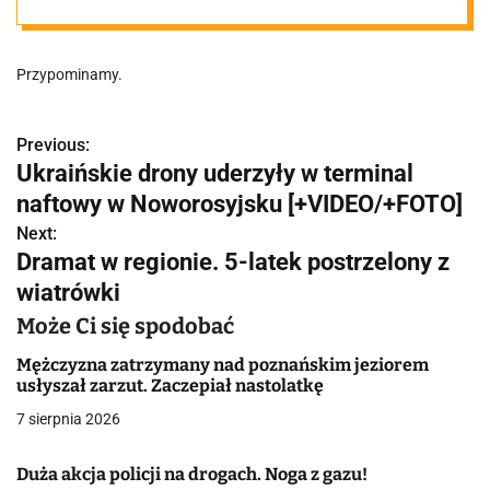
parku. Na
Przypominamy.
zakończenie
koncert
Previous:
N
Ukraińskie drony uderzyły w terminal
a
naftowy w Noworosyjsku [+VIDEO/+FOTO]
w
Next:
Dramat w regionie. 5-latek postrzelony z
i
wiatrówki
g
Może Ci się spodobać
a
Mężczyzna zatrzymany nad poznańskim jeziorem
usłyszał zarzut. Zaczepiał nastolatkę
c
7 sierpnia 2026
j
Duża akcja policji na drogach. Noga z gazu!
a