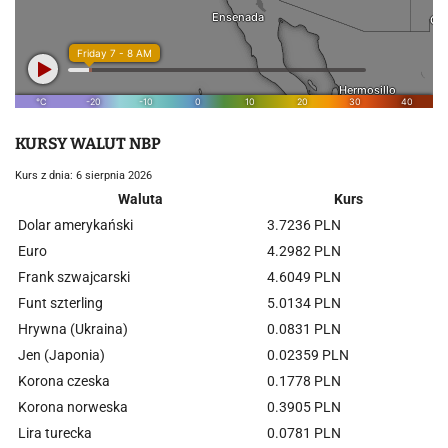
KURSY WALUT NBP
Kurs z dnia: 6 sierpnia 2026
Waluta
Kurs
Dolar amerykański
3.7236 PLN
Euro
4.2982 PLN
Frank szwajcarski
4.6049 PLN
Funt szterling
5.0134 PLN
Hrywna (Ukraina)
0.0831 PLN
Jen (Japonia)
0.02359 PLN
Korona czeska
0.1778 PLN
Korona norweska
0.3905 PLN
Lira turecka
0.0781 PLN