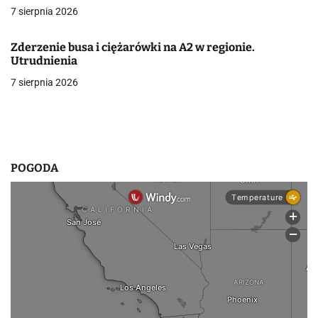
7 sierpnia 2026
w
p
Zderzenie busa i ciężarówki na A2 w regionie.
Utrudnienia
i
7 sierpnia 2026
s
u
POGODA