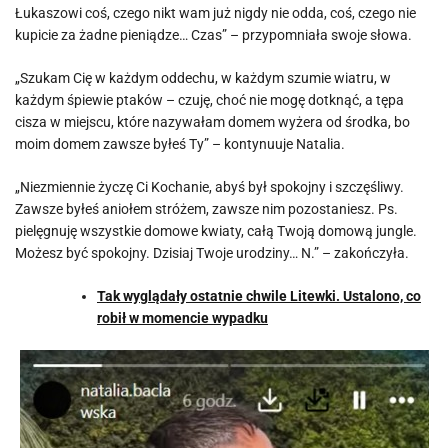
Łukaszowi coś, czego nikt wam już nigdy nie odda, coś, czego nie
kupicie za żadne pieniądze… Czas” – przypomniała swoje słowa.
„Szukam Cię w każdym oddechu, w każdym szumie wiatru, w
każdym śpiewie ptaków – czuję, choć nie mogę dotknąć, a tępa
cisza w miejscu, które nazywałam domem wyżera od środka, bo
moim domem zawsze byłeś Ty” – kontynuuje Natalia.
„Niezmiennie życzę Ci Kochanie, abyś był spokojny i szczęśliwy.
Zawsze byłeś aniołem stróżem, zawsze nim pozostaniesz. Ps.
pielęgnuję wszystkie domowe kwiaty, całą Twoją domową jungle.
Możesz być spokojny. Dzisiaj Twoje urodziny… N.” – zakończyła.
Tak wyglądały ostatnie chwile Litewki. Ustalono, co
robił w momencie wypadku