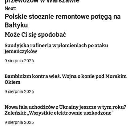
przewozów w Warszawie
w
Next:
Polskie stocznie remontowe potęgą na
i
Bałtyku
g
Może Ci się spodobać
a
Saudyjska rafineria w płomieniach po ataku
Jemeńczyków
c
9 sierpnia 2026
j
Bambinizm kontra wieś. Wojna o konie pod Morskim
a
Okiem
w
9 sierpnia 2026
p
Nowa fala uchodźców z Ukrainy jeszcze w tym roku?
i
Zeleński: „Wszystkie elektrownie uszkodzone”
9 sierpnia 2026
s
u