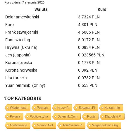
Kurs z dnia: 7 sierpnia 2026
Waluta
Kurs
Dolar amerykański
3.7324 PLN
Euro
4.301 PLN
Frank szwajcarski
4.6005 PLN
Funt szterling
5.0172 PLN
Hrywna (Ukraina)
0.0834 PLN
Jen (Japonia)
0.023565 PLN
Korona czeska
0.1773 PLN
Korona norweska
0.392 PLN
Lira turecka
0.0782 PLN
Yuan renminbi (Chiny)
0.553 PLN
TOP KATEGORIE
Wiadomości
Poznań
Kresy.pl
Epoznan.pl
Nczas.info
Polonia
Publicystyka
Dziennik.com
Rosja
Dlapolski.pl
Globalizacja
Goniec.net
TenPoznan.pl
Magnapolonia.org