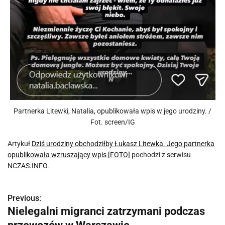
Partnerka Litewki, Natalia, opublikowała wpis w jego urodziny. /
Fot. screen/IG
Artykuł
Dziś urodziny obchodziłby Łukasz Litewka. Jego partnerka
opublikowała wzruszający wpis [FOTO]
pochodzi z serwisu
NCZAS.INFO
.
Previous:
N
Nielegalni migranci zatrzymani podczas
a