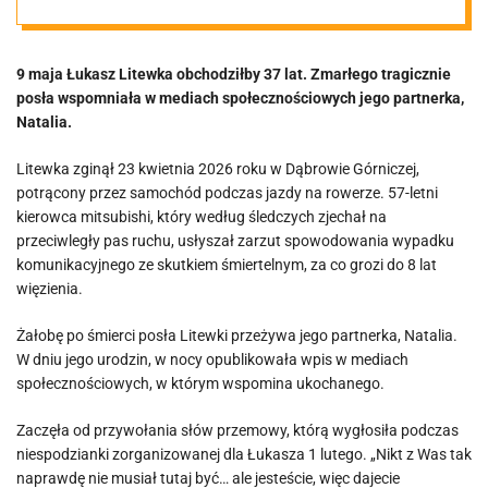
opublikowała
9 maja Łukasz Litewka obchodziłby 37 lat. Zmarłego tragicznie
wzruszający
posła wspomniała w mediach społecznościowych jego partnerka,
Natalia.
wpis [FOTO]
Litewka zginął 23 kwietnia 2026 roku w Dąbrowie Górniczej,
potrącony przez samochód podczas jazdy na rowerze. 57-letni
kierowca mitsubishi, który według śledczych zjechał na
przeciwległy pas ruchu, usłyszał zarzut spowodowania wypadku
komunikacyjnego ze skutkiem śmiertelnym, za co grozi do 8 lat
więzienia.
Żałobę po śmierci posła Litewki przeżywa jego partnerka, Natalia.
W dniu jego urodzin, w nocy opublikowała wpis w mediach
społecznościowych, w którym wspomina ukochanego.
Zaczęła od przywołania słów przemowy, którą wygłosiła podczas
niespodzianki zorganizowanej dla Łukasza 1 lutego. „Nikt z Was tak
naprawdę nie musiał tutaj być… ale jesteście, więc dajecie