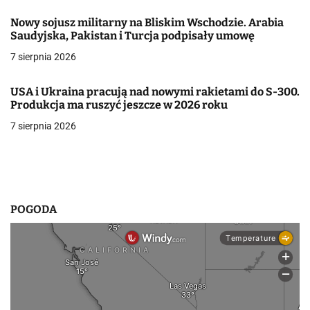
j
Nowy sojusz militarny na Bliskim Wschodzie. Arabia
Saudyjska, Pakistan i Turcja podpisały umowę
a
7 sierpnia 2026
w
p
USA i Ukraina pracują nad nowymi rakietami do S-300.
Produkcja ma ruszyć jeszcze w 2026 roku
i
7 sierpnia 2026
s
u
POGODA