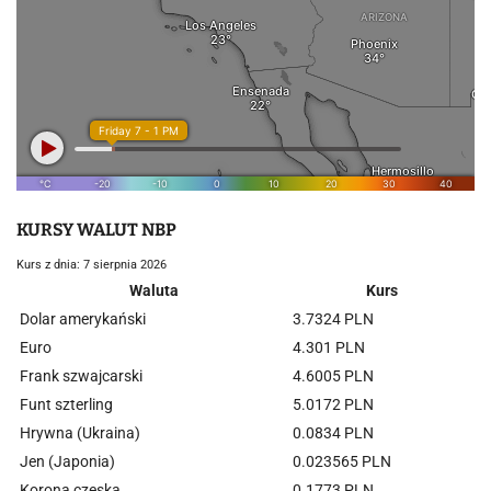
KURSY WALUT NBP
Kurs z dnia: 7 sierpnia 2026
Waluta
Kurs
Dolar amerykański
3.7324 PLN
Euro
4.301 PLN
Frank szwajcarski
4.6005 PLN
Funt szterling
5.0172 PLN
Hrywna (Ukraina)
0.0834 PLN
Jen (Japonia)
0.023565 PLN
Korona czeska
0.1773 PLN