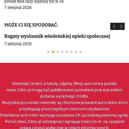
ponad dwa razy szybszy niż w UE
7 sierpnia 2026
MOŻE CI SIĘ SPODOBAĆ:
Rogaty wysłannik wiedeńskiej opieki społecznej
7 sierpnia 2026
Materiały (treści, artykuły, zdjęcia, filmy) autorstwa portalu
news.24tm.pl mogą być publikowane i powielane pod warunkiem
podania wyraźnego źródła.
Wszystkie pozostałe materiały są chronione prawami autorskimi, które
przysługują poszczególnym twórcom i wydawcom.
Powielanie tych treści wymaga uzyskania ich uprzedniej pisemnej zgody.
Portal news.24tm.pl udostępnia i agreguje treści (m.in. na zasadzie
prawa cytatu) wyłącznie w celach informacyjnych.