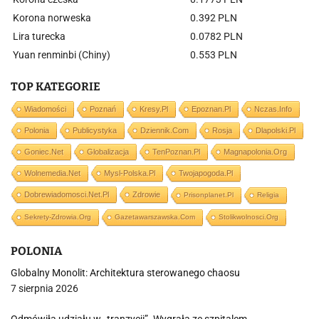
Korona norweska
0.392 PLN
Lira turecka
0.0782 PLN
Yuan renminbi (Chiny)
0.553 PLN
TOP KATEGORIE
Wiadomości
Poznań
Kresy.pl
Epoznan.pl
Nczas.info
Polonia
Publicystyka
Dziennik.com
Rosja
Dlapolski.pl
Goniec.net
Globalizacja
TenPoznan.pl
Magnapolonia.org
Wolnemedia.net
Mysl-Polska.pl
Twojapogoda.pl
Dobrewiadomosci.net.pl
Zdrowie
Prisonplanet.pl
Religia
Sekrety-Zdrowia.org
Gazetawarszawska.com
Stolikwolnosci.org
POLONIA
Globalny Monolit: Architektura sterowanego chaosu
7 sierpnia 2026