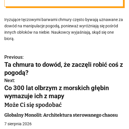
manipulacji
Iryzujące tęczowymi barwami chmury często bywają uznawane za
pogodą?
dowód na manipulacje pogodą, ponieważ wyróżniają się pośród
innych obłoków na niebie. Naukowcy wyjaśniają, skąd się one
biorą.
Previous:
N
Ta chmura to dowód, że zaczęli robić coś z
a
pogodą?
w
Next:
Co 300 lat olbrzym z morskich głębin
i
wymazuje ich z mapy
g
Może Ci się spodobać
a
Globalny Monolit: Architektura sterowanego chaosu
c
7 sierpnia 2026