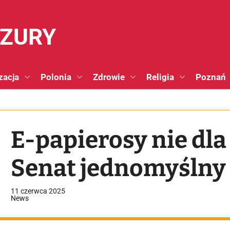
NZURY
zacja
Polonia
Zdrowie
Religia
Poznań
E-papierosy nie dla
Senat jednomyślny
11 czerwca 2025
News