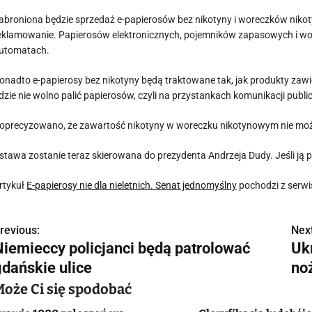
abroniona będzie sprzedaż e-papierosów bez nikotyny i woreczków nikoty
eklamowanie. Papierosów elektronicznych, pojemników zapasowych i w
utomatach.
onadto e-papierosy bez nikotyny będą traktowane tak, jak produkty zawi
dzie nie wolno palić papierosów, czyli na przystankach komunikacji publi
oprecyzowano, że zawartość nikotyny w woreczku nikotynowym nie moż
stawa zostanie teraz skierowana do prezydenta Andrzeja Dudy. Jeśli ją pod
rtykuł
E-papierosy nie dla nieletnich. Senat jednomyślny
pochodzi z serw
revious:
Next
N
Niemieccy policjanci będą patrolować
Uk
a
gdańskie ulice
no
w
Może Ci się spodobać