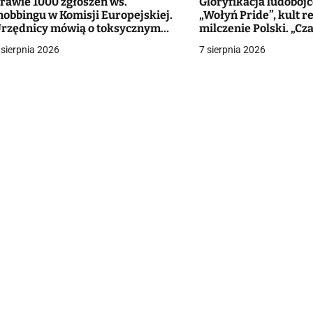
rawie 1000 zgłoszeń ws.
Gloryfikacja ludobój
obbingu w Komisji Europejskiej.
„Wołyń Pride”, kult r
g
rzędnicy mówią o toksycznym
milczenie Polski. „Cz
arządzaniu
rachunek krzywd”
 sierpnia 2026
7 sierpnia 2026
a
c
a
w
p
s
u