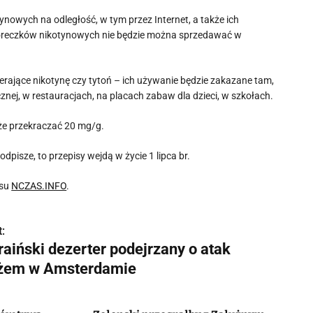
nowych na odległość, w tym przez Internet, a także ich
oreczków nikotynowych nie będzie można sprzedawać w
erające nikotynę czy tytoń – ich używanie będzie zakazane tam,
cznej, w restauracjach, na placach zabaw dla dzieci, w szkołach.
e przekraczać 20 mg/g.
pisze, to przepisy wejdą w życie 1 lipca br.
isu
NCZAS.INFO
.
:
raiński dezerter podejrzany o atak
żem w Amsterdamie