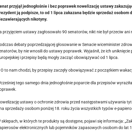
enat przyjął jednogłośnie i bez poprawek nowelizację ustawy zakazują
rezydent ją podpisze, to od 1 lipca zakazana będzie sprzedaż osobom do
iezawierających nikotyny.
a przyjęciem ustawy zagłosowało 90 senatorów, nikt nie był przeciw ani 
odczas debaty poprzedzającej głosowanie w Senacie wiceminister zdrow
enatorów, by nie wnosili do ustawy poprawek. Wyjaśnił, że ich uniknięcie
uropejskiej i przepisy będą mogły zacząć obowiązywać od 1 lipca.
 O to nam chodzi, by przepisy zaczęły obowiązywać z początkiem wakacji
cześniej tego samego dnia jednogłośnie poparcie dla przepisów wyraziła
oprawek.
owelizację ustawy o ochronie zdrowia przed następstwami używania tyt
na sprzedaży osobom poniżej 18. roku życia wszystkich typów e-papier
 sklepach, w których te produkty są dostępne, pojawi się informacja: 
apierosów elektronicznych lub pojemników zapasowych osobom do lat 1