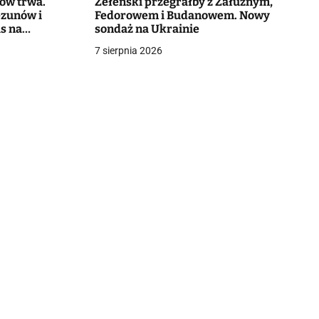
ców trwa.
Zełenski przegrałby z Załużnym,
ezunów i
Fedorowem i Budanowem. Nowy
as na
sondaż na Ukrainie
7 sierpnia 2026