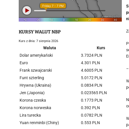
S
p
n
Z
KURSY WALUT NBP
Kurs z dnia: 7 sierpnia 2026
P
Waluta
Kurs
s
Dolar amerykański
3.7324 PLN
E
Euro
4.301 PLN
–
Frank szwajcarski
4.6005 PLN
Funt szterling
5.0172 PLN
W
Hrywna (Ukraina)
0.0834 PLN
p
Jen (Japonia)
0.023565 PLN
N
Korona czeska
0.1773 PLN
o
Korona norweska
0.392 PLN
Lira turecka
0.0782 PLN
W
Yuan renminbi (Chiny)
0.553 PLN
p