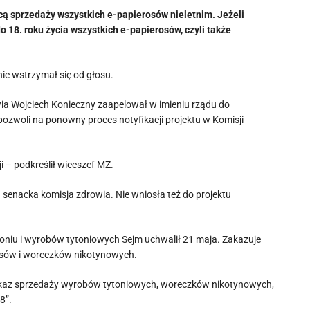
cą sprzedaży wszystkich e-papierosów nieletnim. Jeżeli
 18. roku życia wszystkich e-papierosów, czyli także
nie wstrzymał się od głosu.
ia Wojciech Konieczny zaapelował w imieniu rządu do
 pozwoli na ponowny proces notyfikacji projektu w Komisji
 – podkreślił wiceszef MZ.
 senacka komisja zdrowia. Nie wniosła też do projektu
oniu i wyrobów tytoniowych Sejm uchwalił 21 maja. Zakazuje
osów i woreczków nikotynowych.
„Zakaz sprzedaży wyrobów tytoniowych, woreczków nikotynowych,
8”.