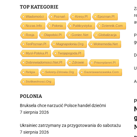
TOP KATEGORIE
Z
r
Wiadomości
Poznań
Kresy.pl
Epoznan.pl
a
Nczas.info
Polonia
Publicystyka
Dziennik.com
P
Rosja
Dlapolski.pl
Goniec.net
Globalizacja
g
TenPoznan.pl
Magnapolonia.org
Wolnemedia.net
Mysl-Polska.pl
Twojapogoda.pl
D
Dobrewiadomosci.net.pl
Zdrowie
Prisonplanet.pl
U
Religia
Sekrety-Zdrowia.org
Gazetawarszawska.com
A
Stolikwolnosci.org
POLONIA
P
Bruksela chce narzucić Polsce handel dziećmi
7 sierpnia 2026
Ukrainiec zatrzymany za przygotowania do sabotażu
7 sierpnia 2026