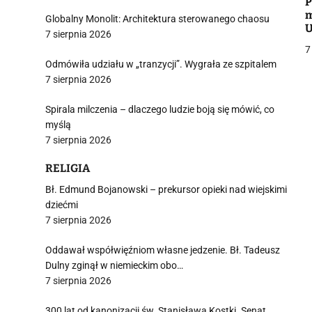
i
P
m
Globalny Monolit: Architektura sterowanego chaosu
U
7 sierpnia 2026
z
7
Odmówiła udziału w „tranzycji”. Wygrała ze szpitalem
7 sierpnia 2026
j
Spirala milczenia – dlaczego ludzie boją się mówić, co
myślą
7 sierpnia 2026
RELIGIA
Bł. Edmund Bojanowski – prekursor opieki nad wiejskimi
dziećmi
i
7 sierpnia 2026
Oddawał współwięźniom własne jedzenie. Bł. Tadeusz
Dulny zginął w niemieckim obo…
7 sierpnia 2026
300 lat od kanonizacji św. Stanisława Kostki. Senat