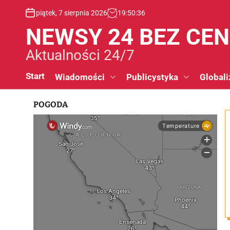
S
piątek, 7 sierpnia 2026
19
:
50
:
36
k
i
NEWSY 24 BEZ CE
p
t
Aktualności 24/7
o
c
Start
Wiadomości
Publicystyka
Globali
o
n
POGODA
t
e
n
t