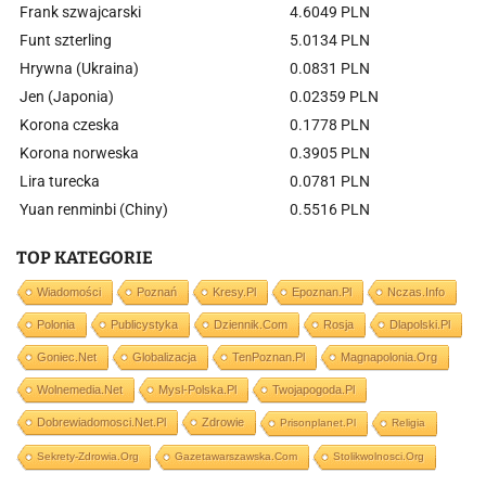
Frank szwajcarski
4.6049 PLN
Funt szterling
5.0134 PLN
Hrywna (Ukraina)
0.0831 PLN
Jen (Japonia)
0.02359 PLN
Korona czeska
0.1778 PLN
Korona norweska
0.3905 PLN
Lira turecka
0.0781 PLN
Yuan renminbi (Chiny)
0.5516 PLN
TOP KATEGORIE
Wiadomości
Poznań
Kresy.pl
Epoznan.pl
Nczas.info
Polonia
Publicystyka
Dziennik.com
Rosja
Dlapolski.pl
Goniec.net
Globalizacja
TenPoznan.pl
Magnapolonia.org
Wolnemedia.net
Mysl-Polska.pl
Twojapogoda.pl
Dobrewiadomosci.net.pl
Zdrowie
Prisonplanet.pl
Religia
Sekrety-Zdrowia.org
Gazetawarszawska.com
Stolikwolnosci.org