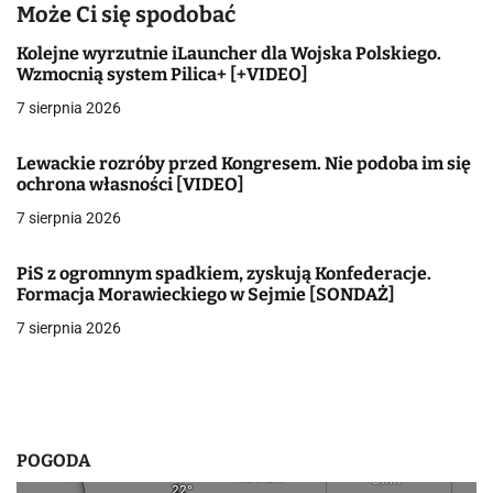
Może Ci się spodobać
i
Kolejne wyrzutnie iLauncher dla Wojska Polskiego.
g
Wzmocnią system Pilica+ [+VIDEO]
a
7 sierpnia 2026
c
Lewackie rozróby przed Kongresem. Nie podoba im się
ochrona własności [VIDEO]
j
7 sierpnia 2026
a
w
PiS z ogromnym spadkiem, zyskują Konfederacje.
Formacja Morawieckiego w Sejmie [SONDAŻ]
p
7 sierpnia 2026
i
s
u
POGODA