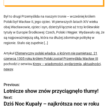
czerwca 1305
Był to drugi Przemyślida na naszym tronie – wcześniej królem
roku królem
Polski był Wacław II, jego ojciec. W pierwszych latach XIV wieku
obaj Wacławowie, ojciec i syn, dzierżyli łącznie aż trzy królewskie
Polski został
tytuły w Europie Środkowej: Czech, Polski i Węgier. Wydawało się, że
są najpoważniejszą siłą, która na dłużej zdominuje politykę w
regionie. Stało się zupełnie […]
Przemyślida
Artykuł
Efemeryczny polski władca, o którym nie pamiętasz. 21
Wacław III
czerwca 1305 roku królem Polski został Przemyślida Wacław III
pochodzi z serwisu
Kresy – wiadomości, wydarzenia, aktualności,
newsy
.
Previous:
N
Lotnicze show znów przyciągnęło tłumy!
a
Next:
Dziś Noc Kupały – najkrótsza noc w roku
w