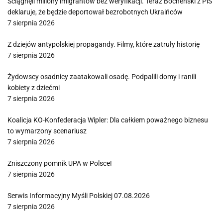
Ściągnęli miliony imigrantów bez weryfikacji. Teraz Bocheński z PiS
deklaruje, że będzie deportował bezrobotnych Ukraińców
7 sierpnia 2026
Z dziejów antypolskiej propagandy. Filmy, które zatruły historię
7 sierpnia 2026
Żydowscy osadnicy zaatakowali osadę. Podpalili domy i ranili
kobiety z dziećmi
7 sierpnia 2026
Koalicja KO-Konfederacja Wipler: Dla całkiem poważnego biznesu
to wymarzony scenariusz
7 sierpnia 2026
Zniszczony pomnik UPA w Polsce!
7 sierpnia 2026
Serwis Informacyjny Myśli Polskiej 07.08.2026
7 sierpnia 2026