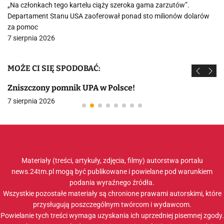
„Na członkach tego kartelu ciąży szeroka gama zarzutów”.
Departament Stanu USA zaoferował ponad sto milionów dolarów
za pomoc
7 sierpnia 2026
MOŻE CI SIĘ SPODOBAĆ:
Zniszczony pomnik UPA w Polsce!
7 sierpnia 2026
Materiały (treści, artykuły, zdjęcia, filmy) autorstwa portalu
news.24tm.pl mogą być publikowane i powielane pod warunkiem
podania wyraźnego źródła.
Wszystkie pozostałe materiały są chronione prawami autorskimi, które
przysługują poszczególnym twórcom i wydawcom.
Powielanie tych treści wymaga uzyskania ich uprzedniej pisemnej zgody.