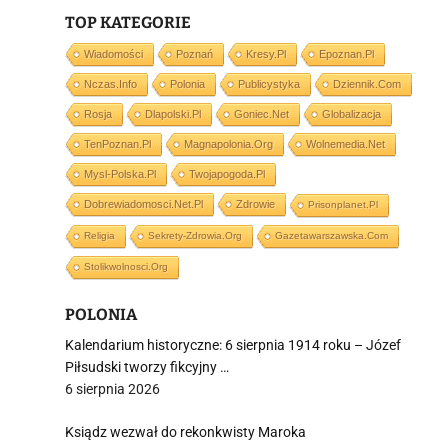
TOP KATEGORIE
j
Wiadomości
Poznań
Kresy.pl
Epoznan.pl
Nczas.info
Polonia
Publicystyka
Dziennik.com
Rosja
Dlapolski.pl
Goniec.net
Globalizacja
TenPoznan.pl
Magnapolonia.org
Wolnemedia.net
Mysl-Polska.pl
Twojapogoda.pl
i
Dobrewiadomosci.net.pl
Zdrowie
Prisonplanet.pl
Religia
Sekrety-Zdrowia.org
Gazetawarszawska.com
Stolikwolnosci.org
POLONIA
Kalendarium historyczne: 6 sierpnia 1914 roku – Józef
Piłsudski tworzy fikcyjny …
6 sierpnia 2026
Ksiądz wezwał do rekonkwisty Maroka