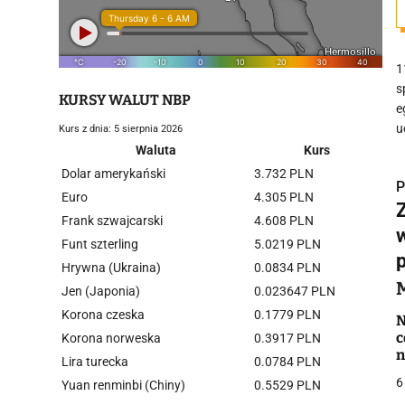
1
s
KURSY WALUT NBP
e
u
Kurs z dnia: 5 sierpnia 2026
Waluta
Kurs
Dolar amerykański
3.732 PLN
P
Euro
4.305 PLN
Frank szwajcarski
4.608 PLN
Funt szterling
5.0219 PLN
Hrywna (Ukraina)
0.0834 PLN
i
Jen (Japonia)
0.023647 PLN
Korona czeska
0.1779 PLN
N
c
Korona norweska
0.3917 PLN
n
Lira turecka
0.0784 PLN
6
Yuan renminbi (Chiny)
0.5529 PLN