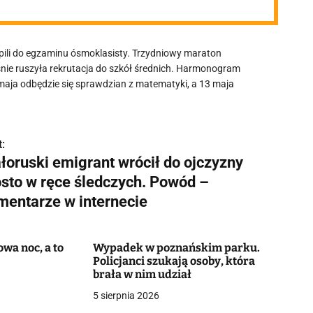
pili do egzaminu ósmoklasisty. Trzydniowy maraton
nie ruszyła rekrutacja do szkół średnich. Harmonogram
maja odbędzie się sprawdzian z matematyki, a 13 maja
:
łoruski emigrant wrócił do ojczyzny
osto w ręce śledczych. Powód –
mentarze w internecie
wa noc, a to
Wypadek w poznańskim parku.
Policjanci szukają osoby, która
brała w nim udział
5 sierpnia 2026