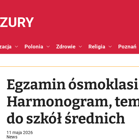
NZURY
zacja
Polonia
Zdrowie
Religia
Poznań
Egzamin ósmoklasi
Harmonogram, tema
do szkół średnich
11 maja 2026
News