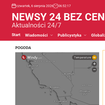
S
czwartek, 6 sierpnia 2026
06
:
52
:
18
k
i
NEWSY 24 BEZ CE
p
t
Aktualności 24/7
o
c
Start
Wiadomości
Publicystyka
Globali
o
n
POGODA
t
e
n
t