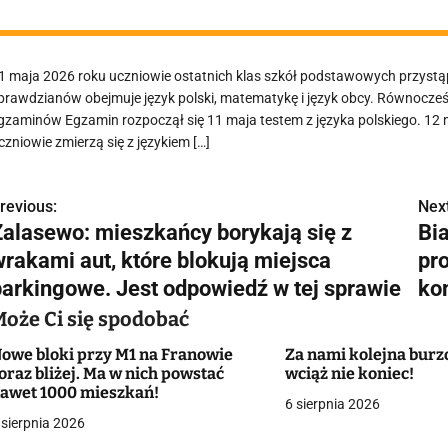
1 maja 2026 roku uczniowie ostatnich klas szkół podstawowych przystą
prawdzianów obejmuje język polski, matematykę i język obcy. Równocześ
gzaminów Egzamin rozpoczął się 11 maja testem z języka polskiego. 12 
czniowie zmierzą się z językiem […]
revious:
Next
N
Zalasewo: mieszkańcy borykają się z
Bia
a
wrakami aut, które blokują miejsca
pr
w
parkingowe. Jest odpowiedź w tej sprawie
ko
Może Ci się spodobać
owe bloki przy M1 na Franowie
Za nami kolejna burzo
g
oraz bliżej. Ma w nich powstać
wciąż nie koniec!
awet 1000 mieszkań!
a
6 sierpnia 2026
 sierpnia 2026
c