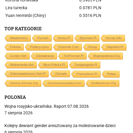
Korona norweska
0.3905 PLN
Lira turecka
0.0781 PLN
Yuan renminbi (Chiny)
0.5516 PLN
TOP KATEGORIE
Wiadomości
Poznań
Kresy.pl
Epoznan.pl
Nczas.info
Polonia
Publicystyka
Dziennik.com
Rosja
Dlapolski.pl
Goniec.net
Globalizacja
TenPoznan.pl
Magnapolonia.org
Wolnemedia.net
Mysl-Polska.pl
Twojapogoda.pl
Dobrewiadomosci.net.pl
Zdrowie
Prisonplanet.pl
Religia
Sekrety-Zdrowia.org
Gazetawarszawska.com
Stolikwolnosci.org
POLONIA
Wojna rosyjsko-ukraińska. Raport 07.08.2026
7 sierpnia 2026
Kolejny dewiant gender aresztowany za molestowanie dzieci
6 sierpnia 2026