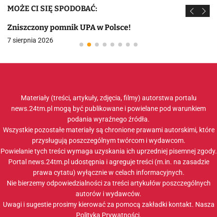
MOŻE CI SIĘ SPODOBAĆ:
Zniszczony pomnik UPA w Polsce!
7 sierpnia 2026
Materiały (treści, artykuły, zdjęcia, filmy) autorstwa portalu
news.24tm.pl mogą być publikowane i powielane pod warunkiem
podania wyraźnego źródła.
Wszystkie pozostałe materiały są chronione prawami autorskimi, które
przysługują poszczególnym twórcom i wydawcom.
Powielanie tych treści wymaga uzyskania ich uprzedniej pisemnej zgody.
Portal news.24tm.pl udostępnia i agreguje treści (m.in. na zasadzie
prawa cytatu) wyłącznie w celach informacyjnych.
Nie bierzemy odpowiedzialności za treści artykułów poszczególnych
autorów i wydawców.
Uwagi i sugestie prosimy kierować za pomocą zakładki
kontakt
. Nasza
Polityka Prywatności
.