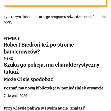
Efekty jesienią
Tym razym ekipa popularnego programu odwiedziła Nadzór Ruchu
w telewizji!
MPK.
Previous:
N
Robert Biedroń też po stronie
a
banderowców?
w
Next:
Szuka go policja, ma charakterystyczny
i
tatuaż
g
Może Ci się spodobać
a
Poznań ma nową bibliotekę! W poniedziałek otwarcie
c
7 sierpnia 2026
j
Przy wlewie paliwa w swoim aucie "znalazł"