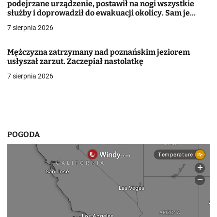
podejrzane urządzenie, postawił na nogi wszystkie
a
służby i doprowadził do ewakuacji okolicy. Sam je
podrzucił. Jest więcej informacji
w
7 sierpnia 2026
p
Mężczyzna zatrzymany nad poznańskim jeziorem
i
usłyszał zarzut. Zaczepiał nastolatkę
7 sierpnia 2026
s
u
POGODA