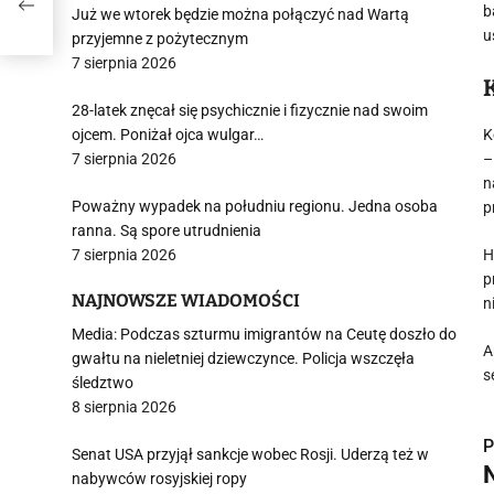
b
Już we wtorek będzie można połączyć nad Wartą
u
przyjemne z pożytecznym
7 sierpnia 2026
28-latek znęcał się psychicznie i fizycznie nad swoim
ojcem. Poniżał ojca wulgar…
K
7 sierpnia 2026
–
n
Poważny wypadek na południu regionu. Jedna osoba
p
ranna. Są spore utrudnienia
7 sierpnia 2026
H
p
NAJNOWSZE WIADOMOŚCI
n
Media: Podczas szturmu imigrantów na Ceutę doszło do
A
gwałtu na nieletniej dziewczynce. Policja wszczęła
s
śledztwo
8 sierpnia 2026
P
Senat USA przyjął sankcje wobec Rosji. Uderzą też w
N
nabywców rosyjskiej ropy