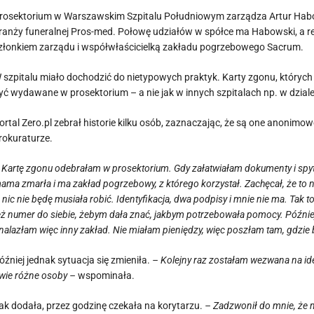
rosektorium w Warszawskim Szpitalu Południowym zarządza Artur Habowsk
ranży funeralnej Pros-med. Połowę udziałów w spółce ma Habowski, a res
złonkiem zarządu i współwłaścicielką zakładu pogrzebowego Sacrum.
 szpitalu miało dochodzić do nietypowych praktyk. Karty zgonu, których
yć wydawane w prosektorium – a nie jak w innych szpitalach np. w dziale 
ortal Zero.pl zebrał historie kilku osób, zaznaczając, że są one anonim
rokuraturze.
 Kartę zgonu odebrałam w prosektorium. Gdy załatwiałam dokumenty i spyt
ama zmarła i ma zakład pogrzebowy, z którego korzystał. Zachęcał, że to naj
a nic nie będę musiała robić. Identyfikacja, dwa podpisy i mnie nie ma. Tak
eż numer do siebie, żebym dała znać, jakbym potrzebowała pomocy. Później 
nalazłam więc inny zakład. Nie miałam pieniędzy, więc poszłam tam, gdzie b
óźniej jednak sytuacja się zmieniła.
– Kolejny raz zostałam wezwana na ide
wie różne osoby –
wspominała.
ak dodała, przez godzinę czekała na korytarzu.
– Zadzwonił do mnie, że m