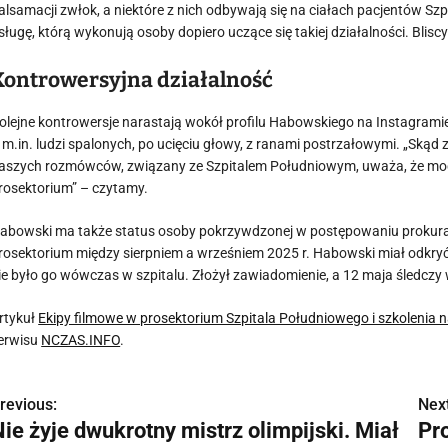
alsamacji zwłok, a niektóre z nich odbywają się na ciałach pacjentów Szp
sługę, którą wykonują osoby dopiero uczące się takiej działalności. Blisc
Kontrowersyjna działalność
olejne kontrowersje narastają wokół profilu Habowskiego na Instagrami
 m.in. ludzi spalonych, po ucięciu głowy, z ranami postrzałowymi. „Skąd
aszych rozmówców, związany ze Szpitalem Południowym, uważa, że mogą
rosektorium” – czytamy.
abowski ma także status osoby pokrzywdzonej w postępowaniu prokura
rosektorium między sierpniem a wrześniem 2025 r. Habowski miał odkryć
ie było go wówczas w szpitalu. Złożył zawiadomienie, a 12 maja śledczy
rtykuł
Ekipy filmowe w prosektorium Szpitala Południowego i szkolenia 
erwisu
NCZAS.INFO
.
revious:
Next
N
ie żyje dwukrotny mistrz olimpijski. Miał
Pr