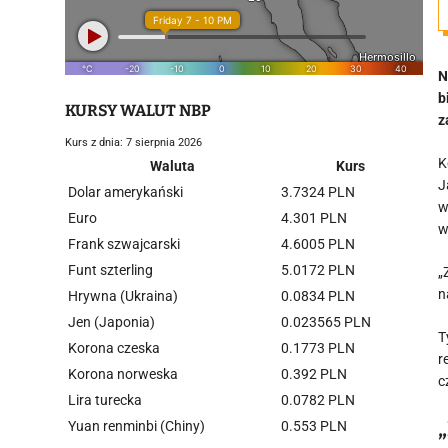
N
b
KURSY WALUT NBP
z
Kurs z dnia: 7 sierpnia 2026
K
Waluta
Kurs
J
Dolar amerykański
3.7324 PLN
w
Euro
4.301 PLN
w
Frank szwajcarski
4.6005 PLN
Funt szterling
5.0172 PLN
„
n
Hrywna (Ukraina)
0.0834 PLN
Jen (Japonia)
0.023565 PLN
T
Korona czeska
0.1773 PLN
r
Korona norweska
0.392 PLN
c
Lira turecka
0.0782 PLN
Yuan renminbi (Chiny)
0.553 PLN