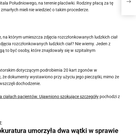
„za
itala Południowego, na terenie placówki. Rodziny płacą za tę
y zmarłych mieli nie wiedzieć o takim procederze.
e, na którym umieszcza zdjęcia rozczłonkowanych ludzkich ciał
 zdjęcia rozczłonkowanych ludzkich ciał? Nie wiemy. Jeden z
 to być osoby, które znajdowały się w szpitalnym
torskim dotyczącym podrobienia 20 kart zgonów w
, że dokumenty wystawiono przy użyciu jego pieczątki, mimo że
 wszczęli dochodzenie.
na ciałach pacjentów. Ujawniono szokujące szczegóły
pochodzi z
:
okuratura umorzyła dwa wątki w sprawie