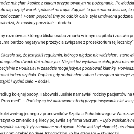
rodze minęłam kaplicę z ciałem przygotowanym na pożegnanie. Powiedział, ż
otowa, rozpiął worek i pokazał mi trupa. Zapytał: to pani mama Jeśli tak, to
rzed oczami. Potem pojechaliśmy po odbiór ciała. Była umówiona godzina, a
twierdził, że musimy poczekać –
dodała.
nny rozmówca, którego bliska osoba zmarła w innym szpitalu i została 
e „ma bardzo negatywne przeżycia związane z prosektorium tej lecznicy”
 Okazało się, że jest jakiś regulamin, którego nigdzie nie widziałem, stan
ednego albo dwóch dni roboczych. Nie jest też wydawane ciało, jeżeli nie m
pecjalnie z Podlasia i w zasadzie mogli jedynie pocałować klamkę. Powiedziel
rosektorium szpitala. Dopiero gdy podniosłem raban i zacząłem straszyć 
stąpić i wydać ciało –
dodał.
edług kolejnej osoby, Habowski „usilnie namawiał rodziny pacjentów na 
 Pros-med”.
– Rodziny są też atakowane ofertą przygotowywania ciał w szp
 kolei według jednego z pracowników Szpitala Południowego w Warszawi
szystko zmieniło się, kiedy pojawiła się firma Sacrum. –
Było wciskanie na 
szystkie skargi były zamiatane pod dywan. Habowski był chamski, utrudnia
odzinom czekać po dwie, trzy godziny. To był standard
– stwierdził.