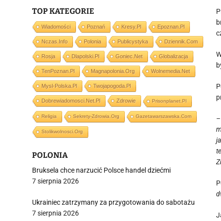
TOP KATEGORIE
P
b
Wiadomości
Poznań
Kresy.pl
Epoznan.pl
c
Nczas.info
Polonia
Publicystyka
Dziennik.com
W
Rosja
Dlapolski.pl
Goniec.net
Globalizacja
b
TenPoznan.pl
Magnapolonia.org
Wolnemedia.net
P
Mysl-Polska.pl
Twojapogoda.pl
p
Dobrewiadomosci.net.pl
Zdrowie
Prisonplanet.pl
Religia
Sekrety-Zdrowia.org
Gazetawarszawska.com
–
m
Stolikwolnosci.org
j
t
POLONIA
Z
Bruksela chce narzucić Polsce handel dziećmi
7 sierpnia 2026
P
d
Ukrainiec zatrzymany za przygotowania do sabotażu
7 sierpnia 2026
J