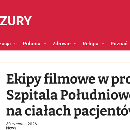
NZURY
zacja
Polonia
Zdrowie
Religia
Poznań
Ekipy filmowe w p
Szpitala Południowe
na ciałach pacjent
szokujące szczegół
30 czerwca 2026
News