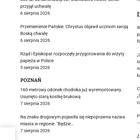
przyjął uchwałę
6 sierpnia 2026
Przemienienie Pańskie. Chrystus objawił uczniom swoją
W
Boską chwałę
p
6 sierpnia 2026
f
Rząd i Episkopat rozpoczęły przygotowania do wizyty
„
papieża w Polsce
s
5 sierpnia 2026
n
k
POZNAŃ
C
160-metrowy odcinek chodnika już wyremontowany.
„
Usunięto starą kostkę brukową
r
7 sierpnia 2026
P
Na znaku drogowym pojawiła się niepoprawna nazwa
–
miasta w regionie. "Będzie…
7 sierpnia 2026
Z
ynie