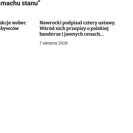
amachu stanu”
nkcje wobec
Nawrocki podpisał cztery ustawy.
nabywców
Wśród nich przepisy o polskiej
banderze i jawnych cenach
mieszkań
7 sierpnia 2026