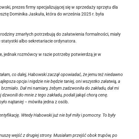
i, prezes firmy specjalizującej się w sprzedaży sprzętu dla
ztę Dominika Jaskuła, która do września 2025 r. była
 rodziny zmarłych potrzebują do załatwienia formalności, miały
statystki albo sekretariacie ordynatora.
owe, jednak rozmówcy w razie potrzeby potwierdzą je w
ałam, co dalej, Habowski zaczął opowiadać, że jemu też niedawno
lepsza opcja i nigdzie nie będzie taniej, oni wszystko załatwią, a
 to brzmiało. Dał mi namiary, żebym zadzwoniła do zakładu, dał mi
dzwonili do mnie z tego zakładu, podali jakąś chorą cenę.
yło najtaniej –
mówiła jedna z osób.
ntyfikację. Wtedy Habowski już nie był miły i pomocny. To były
uszę wejść z drugiej strony. Musiałam przejść obok trupów, po