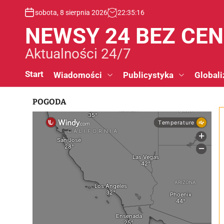
S
sobota, 8 sierpnia 2026
22
:
35
:
17
k
i
NEWSY 24 BEZ CE
p
t
Aktualności 24/7
o
c
Start
Wiadomości
Publicystyka
Globali
o
n
POGODA
t
e
n
t