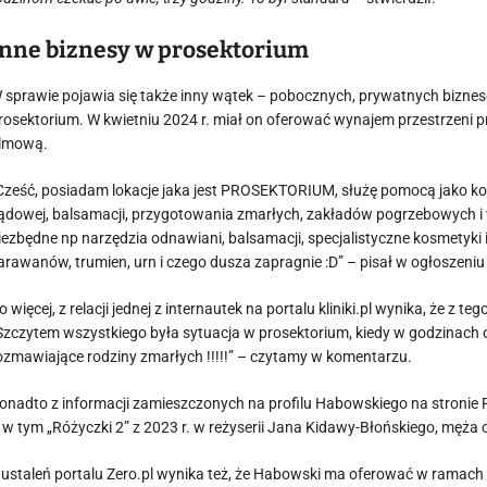
Inne biznesy w prosektorium
 sprawie pojawia się także inny wątek – pobocznych, prywatnych bizne
rosektorium. W kwietniu 2024 r. miał on oferować wynajem przestrzeni pr
ilmową.
Cześć, posiadam lokacje jaka jest PROSEKTORIUM, służę pomocą jako kons
ądowej, balsamacji, przygotowania zmarłych, zakładów pogrzebowych i
iezbędne np narzędzia odnawiani, balsamacji, specjalistyczne kosmetyki
arawanów, trumien, urn i czego dusza zapragnie :D” – pisał w ogłoszen
o więcej, z relacji jednej z internautek na portalu kliniki.pl wynika, że z
Szczytem wszystkiego była sytuacja w prosektorium, kiedy w godzinach od
ozmawiające rodziny zmarłych !!!!!” – czytamy w komentarzu.
onadto z informacji zamieszczonych na profilu Habowskiego na stronie Fil
 w tym „Różyczki 2” z 2023 r. w reżyserii Jana Kidawy-Błońskiego, męża
 ustaleń portalu Zero.pl wynika też, że Habowski ma oferować w ramach 