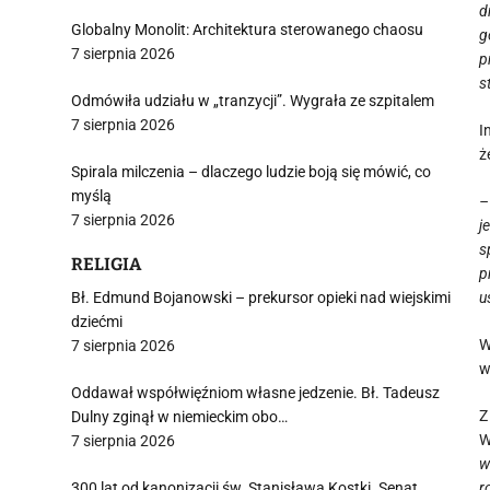
d
Globalny Monolit: Architektura sterowanego chaosu
g
7 sierpnia 2026
p
s
Odmówiła udziału w „tranzycji”. Wygrała ze szpitalem
7 sierpnia 2026
I
ż
Spirala milczenia – dlaczego ludzie boją się mówić, co
myślą
–
7 sierpnia 2026
j
s
RELIGIA
p
Bł. Edmund Bojanowski – prekursor opieki nad wiejskimi
u
dziećmi
W
7 sierpnia 2026
w
Oddawał współwięźniom własne jedzenie. Bł. Tadeusz
Z
Dulny zginął w niemieckim obo…
W
7 sierpnia 2026
w
300 lat od kanonizacji św. Stanisława Kostki. Senat
r