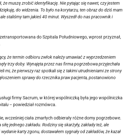
e muszę zrobić identyfikację. Nie pytając się nawet, czy jestem
 dziękuję, do widzenia. To było na korytarzu, ten obraz do dziś mam
le staliśmy tam jakieś 40 minut. Wyszedł do nas pracownik i
przetransportowana do Szpitala Południowego, wprost przyznał,
.
owiący, że termin odbioru zwłok należy umawiać z wyprzedzeniem
inęły trzy doby. Wynajęta przez nas firma pogrzebowa przyjechała
i mi, że pierwszy raz spotkali się z takimi utrudnieniami ze strony
zgłoszeniem sprawy do rzecznika praw pacjenta, postanowiono
usługi firmy Sacrum, w której wspólniczką była jego wspólniczka
italu –
powiedział rozmówca.
e, wcześniej ciała zmarłych odbierały różne domy pogrzebowe.
siłę jednego zakładu. Rodziny się skarżyły, zakłady też, ale
ł wydanie karty zgonu, dostawałem sygnały od zakładów, że kazał