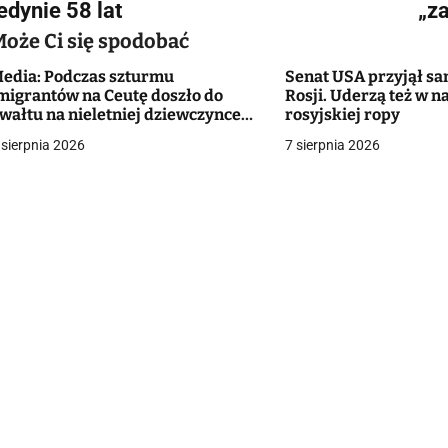
a
edynie 58 lat
„z
w
Może Ci się spodobać
edia: Podczas szturmu
Senat USA przyjął sa
migrantów na Ceutę doszło do
Rosji. Uderzą też w 
g
wałtu na nieletniej dziewczynce.
rosyjskiej ropy
olicja wszczęła śledztwo
 sierpnia 2026
7 sierpnia 2026
a
c
a
w
p
s