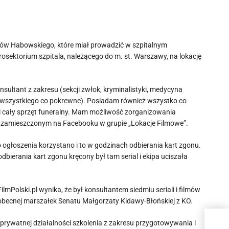
sów Habowskiego, które miał prowadzić w szpitalnym
osektorium szpitala, należącego do m. st. Warszawy, na lokację
ultant z zakresu (sekcji zwłok, kryminalistyki, medycyna
 wszystkiego co pokrewne). Posiadam również wszystko co
 i cały sprzęt funeralny. Mam możliwość zorganizowania
iu zamieszczonym na Facebooku w grupie „Lokacje Filmowe”.
 tego ogłoszenia korzystano i to w godzinach odbierania kart zgonu.
bierania kart zgonu kręcony był tam serial i ekipa uciszała
mPolski.pl wynika, że był konsultantem siedmiu seriali i filmów
 obecnej marszałek Senatu Małgorzaty Kidawy-Błońskiej z KO.
prywatnej działalności szkolenia z zakresu przygotowywania i
Pro