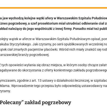
a jaw wychodzą kolejne wątki afery w Warszawskim Szpitalu Południ
iznes pogrzebowy, a szef prosektorium miał utrudniać odbieranie ciał zm
akład należący do jego wspólniczki z innej firmy. Ponadto miał też pub
olejny wątek w aferze w Warszawskim Szpitalu Południowym opisał, ponown
akuba Styczyńskiego. Jak czytamy, po serii opublikowanych wcześniej na Z
ątek ciał zmarłych pacjentów placówki. Wśród nich miały znaleźć się rodz
arszawskiej branży pogrzebowej.
Z tych opowieści wyłania się obraz miejsca, w którym osoby chcące załat
agabywane do skorzystania z oferty konkretnego zakładu pogrzeboweg
ymczasem, zgodnie z art. 13 ustawy o działalności leczniczej, w szpital
eklama. Wprowadzenie tego przepisu było odpowiedzią ustawodawcy na
zytamy.
„Polecany” zakład pogrzebowy