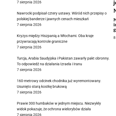
j
7 sierpnia 2026
Nawrocki podpisał cztery ustawy. Wśród nich przepisy o
i
polskiej banderze i jawnych cenach mieszkań
M
i
7 sierpnia 2026
g
P
Kryzys między Hiszpanią a Włochami. Oba kraje
8
przywracają kontrole graniczne
7 sierpnia 2026
j
Turcja, Arabia Saudyjska i Pakistan zawarły pakt obronny.
To odpowiedź na działania Izraela i Iranu
7 sierpnia 2026
160-metrowy odcinek chodnika już wyremontowany.
Usunięto starą kostkę brukową
7 sierpnia 2026
i
Prawie 300 humbaków w jednym miejscu. Niezwykły
widok pokazuje, że ochrona wielorybów działa
7 sierpnia 2026