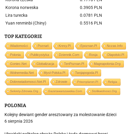
Korona norweska
0.3905 PLN
Lira turecka
0.0781 PLN
Yuan renminbi (Chiny)
0.5516 PLN
TOP KATEGORIE
Wiadomości
Poznań
Kresy.pl
Epoznan.pl
Nczas.info
Polonia
Publicystyka
Dziennik.com
Rosja
Dlapolski.pl
Goniec.net
Globalizacja
TenPoznan.pl
Magnapolonia.org
Wolnemedia.net
Mysl-Polska.pl
Twojapogoda.pl
Dobrewiadomosci.net.pl
Zdrowie
Prisonplanet.pl
Religia
Sekrety-Zdrowia.org
Gazetawarszawska.com
Stolikwolnosci.org
POLONIA
Kolejny dewiant gender aresztowany za molestowanie dzieci
6 sierpnia 2026