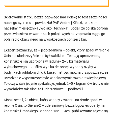
szczelności
Skierowanie statku bezzałogowego nad Polskę to test szczelności
naszego
naszego systemu – powiedział PAP Andrzej Kiński, redaktor
naczelny miesięcznika „Wojsko i technika”. Dodał, że polska obrona
systemu
przeciwlotnicza w warunkach pokojowych nie zapewnia ciągłego
pola radiolokacyjnego na wysokościach poniżej 3 km.
Ekspert zaznaczył, że – jego zdaniem – obiekt, który spadł w rejonie
Osin na lubelszczyźnie nie był wabikiem. Te mają uproszczoną
konstrukcję i są uzbrojone w ładunek 2–5 kg materiału
wybuchowego. – Jeśli w wyniku detonacji wypadły szyby w
budynkach oddalonych o kilkaset metrów, można przypuszczać, że
urządzenie wyposażone było w pełnowymiarową głowicę bojową.
To oczywiście jedynie spekulacje, jednak 2–5 kilogramów trotylu nie
wywołałoby tak silnej fali uderzeniowej – podkreślił.
Kiński ocenił, że obiekt, który w nocy z wtorku na środę spadł w
rejonie Osin, to Gierań-2 – uderzeniowy bezzałogowiec oparty na
konstrukcji irańskiego Shaheda 136. – Jeśli publikowane zdjęcia są