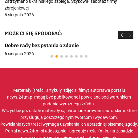
Zatrzymano ukraińskiego szpiega. Szykował sabotaż firmy
zbrojeniowej
6 sierpnia 2026
MOŻE CI SIĘ SPODOBAĆ:
Dobre rady bez pytania o zdanie
6 sierpnia 2026
Materiały (treści, artykuły, zdjęcia, filmy) autorstwa portalu
news.24tm.pl mogą być publikowane i powielane pod warunkiem
podania wyraźnego źródła.
Wszystkie pozostałe materiały są chronione prawami autorskimi, które
przysługują poszczególnym twórcom i wydawcom.
Powielanie tych treści wymaga uzyskania ich uprzedniej pisemnej zgody.
Portal news.24tm.pl udostępnia i agreguje treści (m.in. na zasadzie
prawa cytatu) wyłącznie w celach informacyjnych.