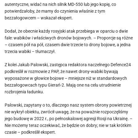
autentyczne, widać na nich silnik MD-550 lub jego kopię, co
potwierdzałoby, że mamy do czynienia właśnie z tym
bezzałogowcem – wskazał ekspert.
Dodał, że obecnie każdy rosyjski atak przebiega w oparciu o dwie
fale: wabików i właściwych dronów bojowych. – Proporcje są różne
– czasem pół na pół, czasem dwie trzecie to drony bojowe, a jedna
trzecia wabiki – tłumaczył.
Z kolei Jakub Palowski, zastępca redaktora naczelnego Defence24
podkreślił w rozmowie z PAP, że nawet drony-wabiki bywają
wyposażone w głowice bojowe – mniejsze niż w standardowych
bezzałogowcach typu Gierań-2. Mają one na celu utrudnienie
rozbrojenia ładunku.
Palowski, zapytany o to, dlaczego nasz system obrony powietrznej
nie wykrył obiektu, zwrócił uwagę, że na poważnie rozpoczęliśmy
jego budowę w 2022 r., po pełnoskalowej agresji Rosji na Ukrainę. –
Nie możemy teraz oczekiwać, że będzie on dobry; nie w tak krótkim
czasie – podkreślił ekspert.