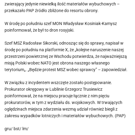
zwierający jedynie niewielką ilość materiałów wybuchowych –
przekazało PAP źródło zbliżone do resortu obrony.
W środę po południu szef MON Władysław Kosiniak-Kamysz
poinformował, że był to dron rosyjski.
Szef MSZ Radosław Sikorski, odnosząc się do sprawy, napisał w
środę po południu na platformie X, że „kolejne naruszenie naszej
przestrzeni powietrznej ze Wschodu potwierdza, że najważniejszą
misją Polski wobec NATO jest obrona naszego własnego
terytorium„. „Będzie protest MSZ wobec sprawcy” – zapowiedział.
W związku z incydentem wszczęte zostało postępowanie.
Prokurator okręgowy w Lublinie Grzegorz Trusiewicz
poinformował, że na miejscu pracuje łącznie z nim pięciu
prokuratorów, w tym z wydziału ds. wojskowych. W trwających
oględzinach miejsca zdarzenia wezmą udział również biegli z
zakresu wypadków lotniczych i materiałów wybuchowych. (PAP)
gru/ bst/ lm/