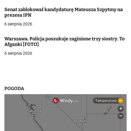
a
Senat zablokował kandydaturę Mateusza Szpytmy na
w
prezesa IPN
6 sierpnia 2026
p
i
Warszawa. Policja poszukuje zaginione trzy siostry. To
Afganki [FOTO]
s
6 sierpnia 2026
u
POGODA