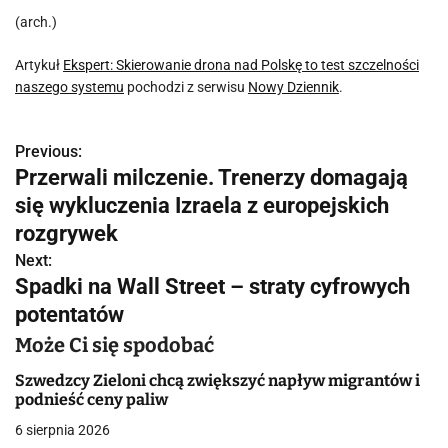
(arch.)
Artykuł
Ekspert: Skierowanie drona nad Polskę to test szczelności
naszego systemu
pochodzi z serwisu
Nowy Dziennik
.
Previous:
N
Przerwali milczenie. Trenerzy domagają
a
się wykluczenia Izraela z europejskich
w
rozgrywek
Next:
i
Spadki na Wall Street – straty cyfrowych
g
potentatów
a
Może Ci się spodobać
c
Szwedzcy Zieloni chcą zwiększyć napływ migrantów i
podnieść ceny paliw
j
6 sierpnia 2026