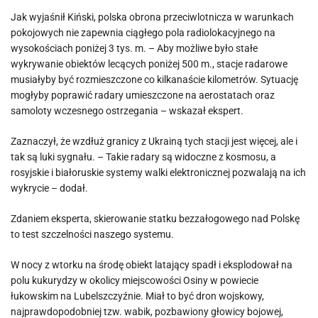
Jak wyjaśnił Kiński, polska obrona przeciwlotnicza w warunkach
pokojowych nie zapewnia ciągłego pola radiolokacyjnego na
wysokościach poniżej 3 tys. m. – Aby możliwe było stałe
wykrywanie obiektów lecących poniżej 500 m., stacje radarowe
musiałyby być rozmieszczone co kilkanaście kilometrów. Sytuację
mogłyby poprawić radary umieszczone na aerostatach oraz
samoloty wczesnego ostrzegania – wskazał ekspert.
Zaznaczył, że wzdłuż granicy z Ukrainą tych stacji jest więcej, ale i
tak są luki sygnału. – Takie radary są widoczne z kosmosu, a
rosyjskie i białoruskie systemy walki elektronicznej pozwalają na ich
wykrycie – dodał.
Zdaniem eksperta, skierowanie statku bezzałogowego nad Polskę
to test szczelności naszego systemu.
W nocy z wtorku na środę obiekt latający spadł i eksplodował na
polu kukurydzy w okolicy miejscowości Osiny w powiecie
łukowskim na Lubelszczyźnie. Miał to być dron wojskowy,
najprawdopodobniej tzw. wabik, pozbawiony głowicy bojowej,