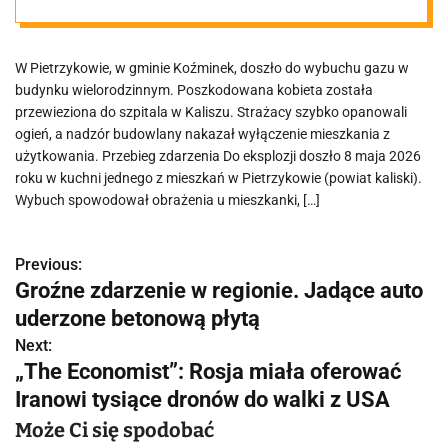
Pietrzykowie
W Pietrzykowie, w gminie Koźminek, doszło do wybuchu gazu w
budynku wielorodzinnym. Poszkodowana kobieta została
przewieziona do szpitala w Kaliszu. Strażacy szybko opanowali
ogień, a nadzór budowlany nakazał wyłączenie mieszkania z
użytkowania. Przebieg zdarzenia Do eksplozji doszło 8 maja 2026
roku w kuchni jednego z mieszkań w Pietrzykowie (powiat kaliski).
Wybuch spowodował obrażenia u mieszkanki, […]
Previous:
N
Groźne zdarzenie w regionie. Jadące auto
a
uderzone betonową płytą
w
Next:
„The Economist”: Rosja miała oferować
i
Iranowi tysiące dronów do walki z USA
g
Może Ci się spodobać