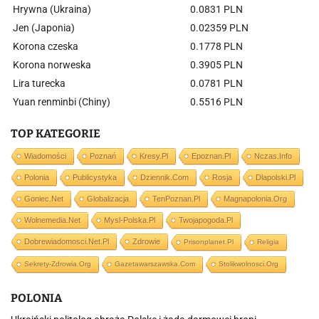
Hrywna (Ukraina)
0.0831 PLN
Jen (Japonia)
0.02359 PLN
Korona czeska
0.1778 PLN
Korona norweska
0.3905 PLN
Lira turecka
0.0781 PLN
Yuan renminbi (Chiny)
0.5516 PLN
TOP KATEGORIE
Wiadomości
Poznań
Kresy.pl
Epoznan.pl
Nczas.info
Polonia
Publicystyka
Dziennik.com
Rosja
Dlapolski.pl
Goniec.net
Globalizacja
TenPoznan.pl
Magnapolonia.org
Wolnemedia.net
Mysl-Polska.pl
Twojapogoda.pl
Dobrewiadomosci.net.pl
Zdrowie
Prisonplanet.pl
Religia
Sekrety-Zdrowia.org
Gazetawarszawska.com
Stolikwolnosci.org
POLONIA