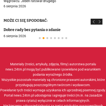
Wągrowcu. Jeden ratował drugiego
6 sierpnia 2026
MOŻE CI SIĘ SPODOBAĆ:
Dobre rady bez pytania o zdanie
6 sierpnia 2026
Materiały (treści, artykuły, zdjęcia, filmy) autorstwa portalu
news.24tm.pl mogą być publikowane i powielane pod warunkiem
podania wyraźnego źródła.
Wszystkie pozostałe materiały są chronione prawami autorskimi, które
przysługują poszczególnym twórcom i wydawcom.
Powielanie tych treści wymaga uzyskania ich uprzedniej pisemnej zgody.
Portal news.24tm.pl udostępnia i agreguje treści (m.in. na zasadzie
prawa cytatu) wyłącznie w celach informacyjnych.
Nie bierzemy odpowiedzialności za treści artykułów poszczególnych