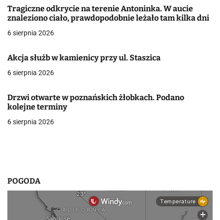
a
Tragiczne odkrycie na terenie Antoninka. W aucie
znaleziono ciało, prawdopodobnie leżało tam kilka dni
c
6 sierpnia 2026
j
Akcja służb w kamienicy przy ul. Staszica
a
6 sierpnia 2026
w
p
Drzwi otwarte w poznańskich żłobkach. Podano
kolejne terminy
i
6 sierpnia 2026
s
u
POGODA