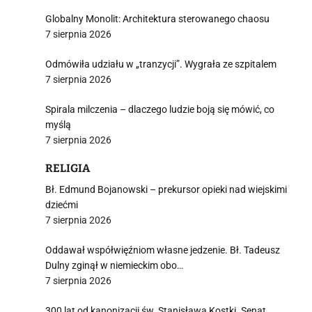
Globalny Monolit: Architektura sterowanego chaosu
7 sierpnia 2026
Odmówiła udziału w „tranzycji”. Wygrała ze szpitalem
7 sierpnia 2026
Spirala milczenia – dlaczego ludzie boją się mówić, co
myślą
7 sierpnia 2026
RELIGIA
Bł. Edmund Bojanowski – prekursor opieki nad wiejskimi
dziećmi
7 sierpnia 2026
Oddawał współwięźniom własne jedzenie. Bł. Tadeusz
Dulny zginął w niemieckim obo…
7 sierpnia 2026
300 lat od kanonizacji św. Stanisława Kostki. Senat