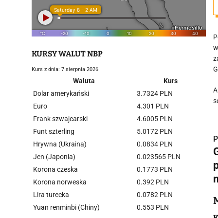
P
w
KURSY WALUT NBP
z
G
Kurs z dnia: 7 sierpnia 2026
Waluta
Kurs
A
Dolar amerykański
3.7324 PLN
s
Euro
4.301 PLN
Frank szwajcarski
4.6005 PLN
Funt szterling
5.0172 PLN
P
Hrywna (Ukraina)
0.0834 PLN
Jen (Japonia)
0.023565 PLN
Korona czeska
0.1773 PLN
Korona norweska
0.392 PLN
i
Lira turecka
0.0782 PLN
Yuan renminbi (Chiny)
0.553 PLN
K