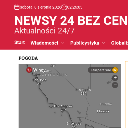
S
sobota, 8 sierpnia 2026
02
:
26
:
04
k
i
NEWSY 24 BEZ CE
p
t
Aktualności 24/7
o
c
Start
Wiadomości
Publicystyka
Globali
o
n
POGODA
t
e
n
t