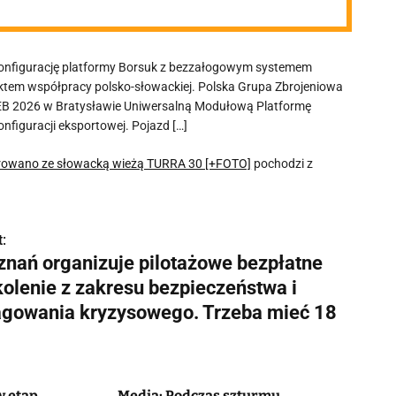
konfigurację platformy Borsuk z bezzałogowym systemem
ktem współpracy polsko-słowackiej. Polska Grupa Zbrojeniowa
B 2026 w Bratysławie Uniwersalną Modułową Platformę
figuracji eksportowej. Pojazd […]
egrowano ze słowacką wieżą TURRA 30 [+FOTO]
pochodzi z
:
znań organizuje pilotażowe bezpłatne
kolenie z zakresu bezpieczeństwa i
agowania kryzysowego. Trzeba mieć 18
w etap
Media: Podczas szturmu