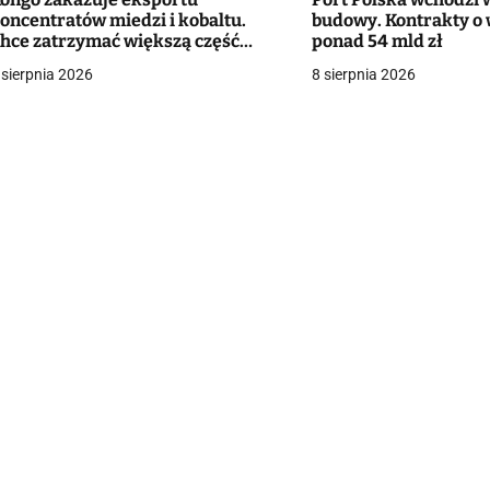
a
oncentratów miedzi i kobaltu.
budowy. Kontrakty o 
hce zatrzymać większą część
ponad 54 mld zł
c
artości surowców
 sierpnia 2026
8 sierpnia 2026
a
w
p
s
u