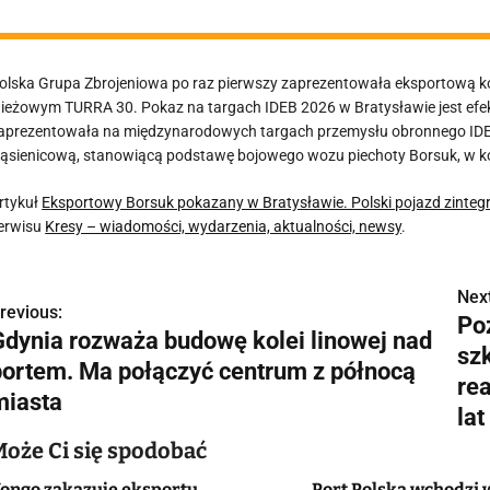
olska Grupa Zbrojeniowa po raz pierwszy zaprezentowała eksportową 
ieżowym TURRA 30. Pokaz na targach IDEB 2026 w Bratysławie jest efe
aprezentowała na międzynarodowych targach przemysłu obronnego IDE
ąsienicową, stanowiącą podstawę bojowego wozu piechoty Borsuk, w kon
rtykuł
Eksportowy Borsuk pokazany w Bratysławie. Polski pojazd zint
erwisu
Kresy – wiadomości, wydarzenia, aktualności, newsy
.
Next
N
revious:
Po
Gdynia rozważa budowę kolei linowej nad
a
sz
portem. Ma połączyć centrum z północą
w
re
miasta
lat
Może Ci się spodobać
g
ongo zakazuje eksportu
Port Polska wchodzi 