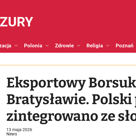
NZURY
zacja
Polonia
Zdrowie
Religia
Poznań
Eksportowy Borsuk
Bratysławie. Polski
zintegrowano ze sł
TURRA 30 [+FOTO]
13 maja 2026
News