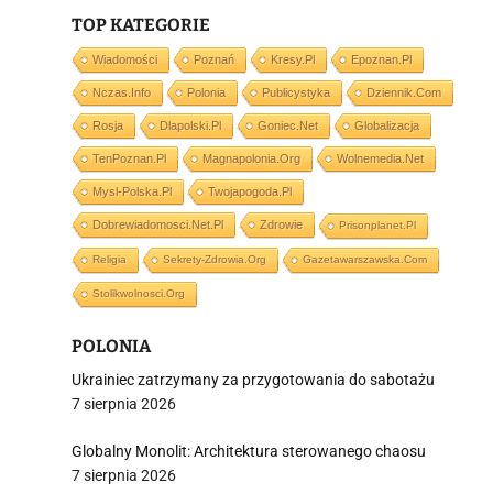
TOP KATEGORIE
Wiadomości
Poznań
Kresy.pl
Epoznan.pl
Nczas.info
Polonia
Publicystyka
Dziennik.com
i
Rosja
Dlapolski.pl
Goniec.net
Globalizacja
TenPoznan.pl
Magnapolonia.org
Wolnemedia.net
Mysl-Polska.pl
Twojapogoda.pl
Dobrewiadomosci.net.pl
Zdrowie
Prisonplanet.pl
Religia
Sekrety-Zdrowia.org
Gazetawarszawska.com
Stolikwolnosci.org
POLONIA
Ukrainiec zatrzymany za przygotowania do sabotażu
7 sierpnia 2026
Globalny Monolit: Architektura sterowanego chaosu
7 sierpnia 2026