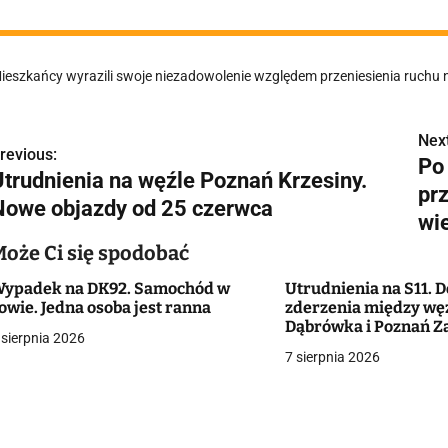
ieszkańcy wyrazili swoje niezadowolenie względem przeniesienia ruchu n
Next
N
revious:
Po
Utrudnienia na węźle Poznań Krzesiny.
a
prz
Nowe objazdy od 25 czerwca
w
wi
Może Ci się spodobać
ypadek na DK92. Samochód w
Utrudnienia na S11. D
g
owie. Jedna osoba jest ranna
zderzenia między wę
Dąbrówka i Poznań Z
a
 sierpnia 2026
7 sierpnia 2026
c