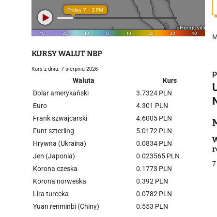
M
KURSY WALUT NBP
Kurs z dnia: 7 sierpnia 2026
P
Waluta
Kurs
Dolar amerykański
3.7324 PLN
Euro
4.301 PLN
Frank szwajcarski
4.6005 PLN
i
Funt szterling
5.0172 PLN
W
Hrywna (Ukraina)
0.0834 PLN
r
Jen (Japonia)
0.023565 PLN
7
Korona czeska
0.1773 PLN
Korona norweska
0.392 PLN
Lira turecka
0.0782 PLN
j
Yuan renminbi (Chiny)
0.553 PLN