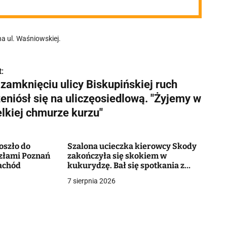
a ul. Waśniowskiej.
:
 zamknięciu ulicy Biskupińskiej ruch
eniósł się na uliczęosiedlową. "Żyjemy w
elkiej chmurze kurzu"
oszło do
Szalona ucieczka kierowcy Skody
złami Poznań
zakończyła się skokiem w
achód
kukurydzę. Bał się spotkania z
policją. Miał poważny powód
7 sierpnia 2026