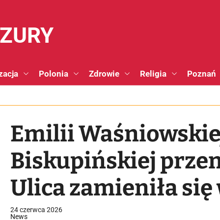
NZURY
zacja
Polonia
Zdrowie
Religia
Poznań
Emilii Waśniowskiej
Biskupińskiej przeni
Ulica zamieniła si
24 czerwca 2026
News