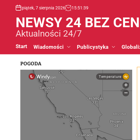
S
piątek, 7 sierpnia 2026
15
:
51
:
40
k
i
NEWSY 24 BEZ CE
p
t
Aktualności 24/7
o
c
Start
Wiadomości
Publicystyka
Globali
o
n
POGODA
t
e
n
t