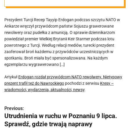
Nietypowy
Prezydent Turcji Recep Tayyip Erdogan podczas szczytu NATO w
prezent trafił
Ankarze wręczył przywódcom państw Sojuszu grawerowane
rewolwery oraz pudełka z amunicją. O sprawie dziennikarzom
też do
powiedział premier Wielkiej Brytanii Keir Starmer podczas lotu
powrotnego z Turcji. Według relacji mediów, turecki prezydent
zaoferował broń każdemu z przywódców uczestniczących w
Nawrockiego
spotkaniu. Broń miała być spersonalizowana. Na każdym
egzemplarzu wygrawerowano […]
Artykuł
Erdogan rozdał przywódcom NATO rewolwery. Nietypowy
prezent trafił też do Nawrockiego
pochodzi z serwisu
Kresy –
wiadomości, wydarzenia, aktualności, newsy
.
Previous:
N
Utrudnienia w ruchu w Poznaniu 9 lipca.
a
Sprawdź, gdzie trwają naprawy