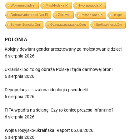
Wolnemedia.net
Mysl-Polska.pl
Twojapogoda.pl
Dobrewiadomosci.net.pl
Zdrowie
Prisonplanet.pl
Religia
Sekrety-Zdrowia.org
Gazetawarszawska.com
Stolikwolnosci.org
POLONIA
Kolejny dewiant gender aresztowany za molestowanie dzieci
6 sierpnia 2026
Ukraiński politolog obraża Polskę i żąda darmowej broni
6 sierpnia 2026
Depopulacja – szalona ideologia pseudoelit
6 sierpnia 2026
FIFA wpadła na ścianę. Czy to koniec prezesa Infantino?
6 sierpnia 2026
Wojna rosyjsko-ukraińska. Raport 06.08.2026
6 sierpnia 2026