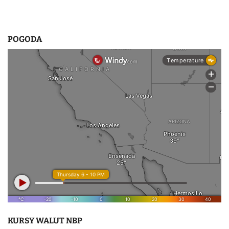
POGODA
KURSY WALUT NBP