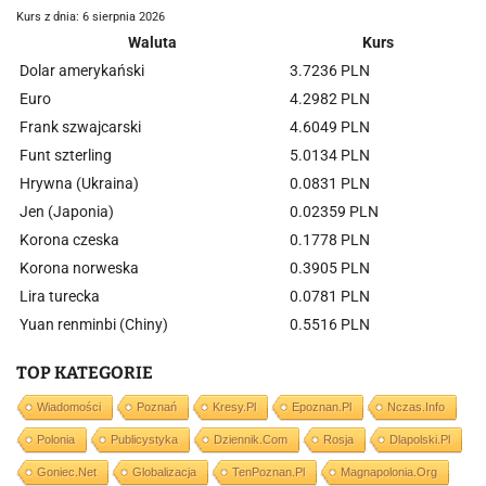
Kurs z dnia: 6 sierpnia 2026
Waluta
Kurs
Dolar amerykański
3.7236 PLN
Euro
4.2982 PLN
Frank szwajcarski
4.6049 PLN
Funt szterling
5.0134 PLN
Hrywna (Ukraina)
0.0831 PLN
Jen (Japonia)
0.02359 PLN
Korona czeska
0.1778 PLN
Korona norweska
0.3905 PLN
Lira turecka
0.0781 PLN
Yuan renminbi (Chiny)
0.5516 PLN
TOP KATEGORIE
Wiadomości
Poznań
Kresy.pl
Epoznan.pl
Nczas.info
Polonia
Publicystyka
Dziennik.com
Rosja
Dlapolski.pl
Goniec.net
Globalizacja
TenPoznan.pl
Magnapolonia.org