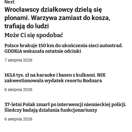
w
Next:
Wrocławscy działkowcy dzielą się
i
plonami. Warzywa zamiast do kosza,
g
trafiają do ludzi
a
Może Ci się spodobać
c
Polsce brakuje 150 km do ukończenia sieci autostrad.
GDDKiA wskazała ostatnie odcinki
j
7 sierpnia 2026
a
163,6 tys. zł na karaoke i basen z kulkami. NIK
w
zakwestionowała wydatek resortu Bodnara
6 sierpnia 2026
p
i
37-letni Polak zmarł po interwencji niemieckiej policji.
Śledczy badają działania funkcjonariuszy
s
6 sierpnia 2026
u