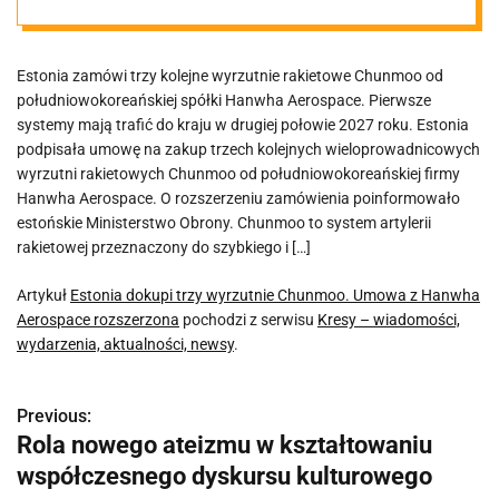
Hanwha
Estonia zamówi trzy kolejne wyrzutnie rakietowe Chunmoo od
Aerospace
południowokoreańskiej spółki Hanwha Aerospace. Pierwsze
systemy mają trafić do kraju w drugiej połowie 2027 roku. Estonia
rozszerzona
podpisała umowę na zakup trzech kolejnych wieloprowadnicowych
wyrzutni rakietowych Chunmoo od południowokoreańskiej firmy
Hanwha Aerospace. O rozszerzeniu zamówienia poinformowało
estońskie Ministerstwo Obrony. Chunmoo to system artylerii
rakietowej przeznaczony do szybkiego i […]
Artykuł
Estonia dokupi trzy wyrzutnie Chunmoo. Umowa z Hanwha
Aerospace rozszerzona
pochodzi z serwisu
Kresy – wiadomości,
wydarzenia, aktualności, newsy
.
Previous:
N
Rola nowego ateizmu w kształtowaniu
a
współczesnego dyskursu kulturowego