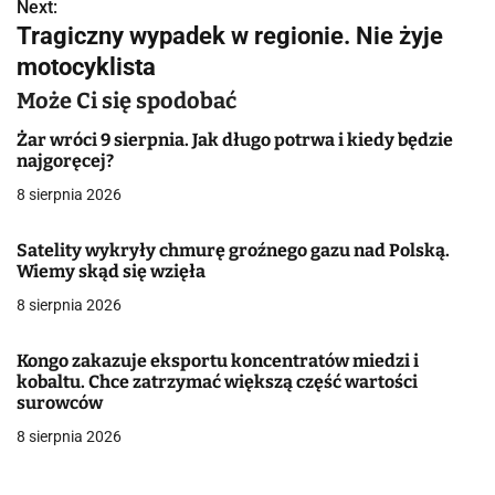
w
Next:
Tragiczny wypadek w regionie. Nie żyje
i
motocyklista
g
Może Ci się spodobać
a
Żar wróci 9 sierpnia. Jak długo potrwa i kiedy będzie
najgoręcej?
c
8 sierpnia 2026
j
Satelity wykryły chmurę groźnego gazu nad Polską.
a
Wiemy skąd się wzięła
w
8 sierpnia 2026
p
Kongo zakazuje eksportu koncentratów miedzi i
i
kobaltu. Chce zatrzymać większą część wartości
surowców
s
8 sierpnia 2026
u