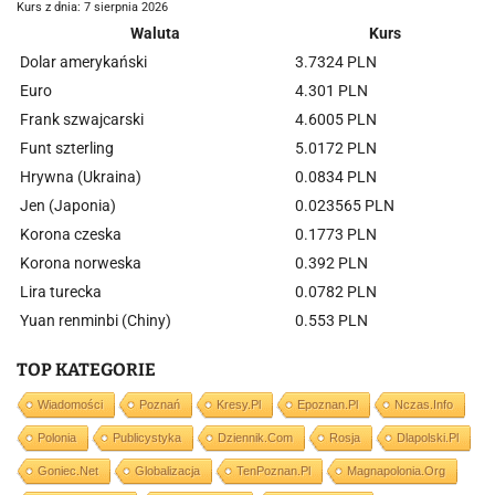
Kurs z dnia: 7 sierpnia 2026
Waluta
Kurs
Dolar amerykański
3.7324 PLN
Euro
4.301 PLN
Frank szwajcarski
4.6005 PLN
Funt szterling
5.0172 PLN
Hrywna (Ukraina)
0.0834 PLN
Jen (Japonia)
0.023565 PLN
Korona czeska
0.1773 PLN
Korona norweska
0.392 PLN
Lira turecka
0.0782 PLN
Yuan renminbi (Chiny)
0.553 PLN
TOP KATEGORIE
Wiadomości
Poznań
Kresy.pl
Epoznan.pl
Nczas.info
Polonia
Publicystyka
Dziennik.com
Rosja
Dlapolski.pl
Goniec.net
Globalizacja
TenPoznan.pl
Magnapolonia.org