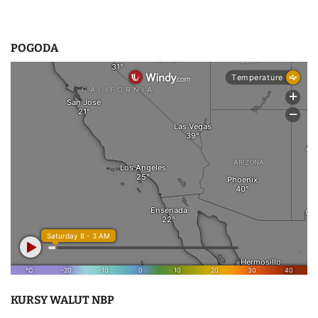
POGODA
KURSY WALUT NBP