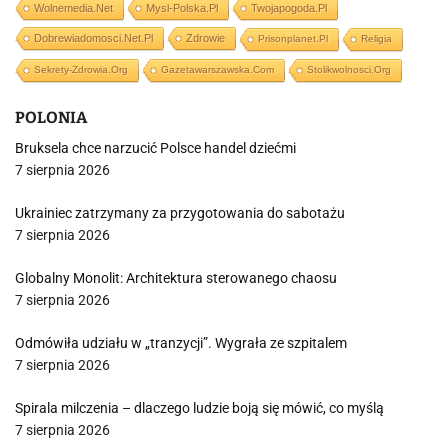
Wolnemedia.net
Mysl-Polska.pl
Twojapogoda.pl
Dobrewiadomosci.net.pl
Zdrowie
Prisonplanet.pl
Religia
Sekrety-Zdrowia.org
Gazetawarszawska.com
Stolikwolnosci.org
POLONIA
Bruksela chce narzucić Polsce handel dziećmi
7 sierpnia 2026
Ukrainiec zatrzymany za przygotowania do sabotażu
7 sierpnia 2026
Globalny Monolit: Architektura sterowanego chaosu
7 sierpnia 2026
Odmówiła udziału w „tranzycji”. Wygrała ze szpitalem
7 sierpnia 2026
Spirala milczenia – dlaczego ludzie boją się mówić, co myślą
7 sierpnia 2026