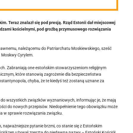
m. Teraz znalazł się pod presją. Rząd Estonii dał miejscowej
ładzami kościelnymi, pod groźbą przymusowego rozwiązania
ławnemu, należącemu do Patriarchatu Moskiewskiego, sześć
hą Moskwy Cyrylem.
ch. Zabraniają one estońskim stowarzyszeniom religijnym
nicznym, które stanowią zagrożenie dla bezpieczeństwa
nstantynopola, chyba, że te kiedyś też zostaną uznane za
t do wszystkich związków wyznaniowych, informując je, że mają
lności do nowych przepisów. Niedopełnienie tego obowiązku może
a w sprawie rozwiązania związku.
 najważniejsze pytanie brzmi, co stanie się z Estońskim
iół ten używał zresztą do niedawna nazwy – Estoński Kościół