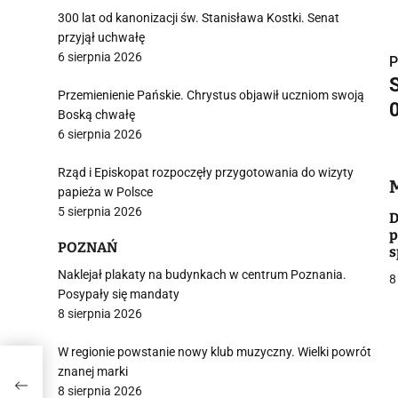
300 lat od kanonizacji św. Stanisława Kostki. Senat
przyjął uchwałę
6 sierpnia 2026
P
Przemienienie Pańskie. Chrystus objawił uczniom swoją
i
Boską chwałę
6 sierpnia 2026
Rząd i Episkopat rozpoczęły przygotowania do wizyty
papieża w Polsce
5 sierpnia 2026
D
p
POZNAŃ
j
s
Naklejał plakaty na budynkach w centrum Poznania.
8
Posypały się mandaty
8 sierpnia 2026
W regionie powstanie nowy klub muzyczny. Wielki powrót
znanej marki
i
8 sierpnia 2026