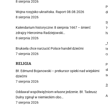
8 sierpnia 2026
P
Wojna rosyjsko-ukraińska. Raport 08.08.2026
d
8 sierpnia 2026
S
Kalendarium historyczne: 8 sierpnia 1667 – śmierć
1
zdrajcy Hieronima Radziejowski…
h
8 sierpnia 2026
„
Bruksela chce narzucić Polsce handel dziećmi
t
7 sierpnia 2026
c
RELIGIA
P
s
Bł. Edmund Bojanowski – prekursor opieki nad wiejskimi
s
dziećmi
7 sierpnia 2026
Ź
Oddawał współwięźniom własne jedzenie. Bł. Tadeusz
A
Dulny zginął w niemieckim obo…
7 sierpnia 2026