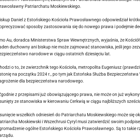
rawosławny Patriarchatu Moskiewskiego.
iskup Daniel z Estońskiego Kościoła Prawosławnego odpowiedział krótko,
oprecyzować sposoby zastosowania się do nowego prawa i podejmie decy
lmo Au, doradca Ministerstwa Spraw Wewnętrznych, wyjaśnia, że ​​Kośció
aden duchowny ani biskup nie może zajmować stanowiska, jeśli jego zez
ezpieczeństwo narodowe w ciągu ostatnich dziesięciu lat.
hodzi o to, że zwierzchnik tego Kościoła, metropolita Eugeniusz (prawd
stonię na początku 2024 r., po tym jak Estońska Służba Bezpieczeństwa 
agrożenie dla bezpieczeństwa narodowego.
Zgodnie z przepisami już obowiązującego prawa, nie może on już wykony
sunięty ze stanowiska w kierowaniu Cerkwią w ciągu najbliższych sześciu
sunięcie wszelkich odniesień do Patriarchatu Moskiewskiego może się o
atriarcha Moskiewski i Wszechrusi Cyryl musi zatwierdzić swoim podpis
gromadzenie ogólne Estońskiego Kościoła Prawosławnego. Są to takie r
arządu.