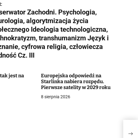
:
serwator Zachodni. Psychologia,
rologia, algorytmizacja życia
ołecznego Ideologia technologiczna,
chnokratyzm, transhumanizm Język i
nanie, cyfrowa religia, człowiecza
ność Cz. III
tak jest na
Europejska odpowiedź na
Starlinka nabiera rozpędu.
Pierwsze satelity w 2029 roku
8 sierpnia 2026
Obse
algo
tec