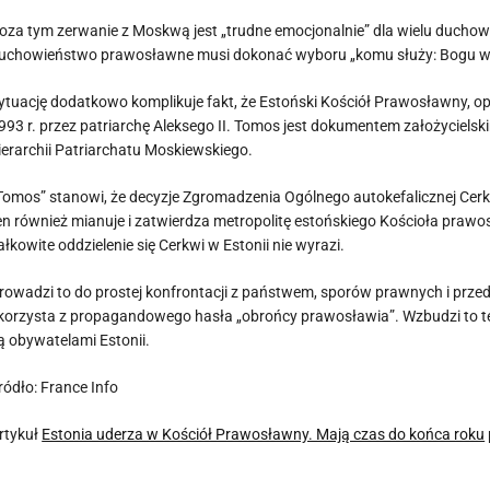
oza tym zerwanie z Moskwą jest „trudne emocjonalnie” dla wielu duch
uchowieństwo prawosławne musi dokonać wyboru „komu służy: Bogu w T
ytuację dodatkowo komplikuje fakt, że Estoński Kościół Prawosławny, o
993 r. przez patriarchę Aleksego II. Tomos jest dokumentem założycielski
ierarchii Patriarchatu Moskiewskiego.
Tomos” stanowi, że decyzje Zgromadzenia Ogólnego autokefalicznej Cerk
en również mianuje i zatwierdza metropolitę estońskiego Kościoła praw
ałkowite oddzielenie się Cerkwi w Estonii nie wyrazi.
rowadzi to do prostej konfrontacji z państwem, sporów prawnych i przede
korzysta z propagandowego hasła „obrońcy prawosławia”. Wzbudzi to te
ą obywatelami Estonii.
ródło: France Info
rtykuł
Estonia uderza w Kościół Prawosławny. Mają czas do końca roku