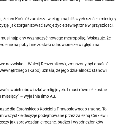
 że ten Kościół zamierza w ciągu najbliższych sześciu miesięcy
zję, jak zorganizować swoje życie zewnętrzne w przyszłości.
ł musi najpierw wyznaczyć nowego metropolitę. Wskazuje, że
wolenie na pobyt nie zostało odnowione ze względu na
ziwe nazwisko – Walerij Reszetnikow), zmuszony był opuścić
Wewnętrznego (Kapo) uznała, że ​​jego działalność stanowi
wać swoich obowiązków religijnych. I musi również zostać
 miesięcy” – wyjaśnia Ilmo Au.
kazać dla Estońskiego Kościoła Prawosławnego trudne. To
em wszystkie decyzje podejmowane przez zależną Cerkiew i
zeczy jak sprawozdanie roczne, budżet i wybór członków