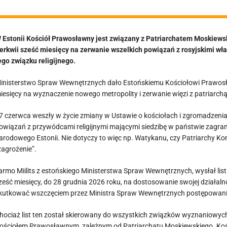
 Estonii Kościół Prawosławny jest związany z Patriarchatem Moskiewski
erkwii sześć miesięcy na zerwanie wszelkich powiązań z rosyjskimi w
ego związku religijnego.
inisterstwo Spraw Wewnętrznych dało Estońskiemu Kościołowi Prawos
iesięcy na wyznaczenie nowego metropolity i zerwanie więzi z patriarc
7 czerwca weszły w życie zmiany w Ustawie o kościołach i zgromadzenia
owiązań z przywódcami religijnymi mającymi siedzibę w państwie zagra
arodowego Estonii. Nie dotyczy to więc np. Watykanu, czy Patriarchy Ko
zagrożenie”.
armo Miilits z estońskiego Ministerstwa Spraw Wewnętrznych, wysłał lis
ześć miesięcy, do 28 grudnia 2026 roku, na dostosowanie swojej działa
kutkować wszczęciem przez Ministra Spraw Wewnętrznych postępowani
hociaż list ten został skierowany do wszystkich związków wyznaniowych,
ościołem Prawosławnym, zależnym od Patriarchatu Moskiewskiego. Kośc