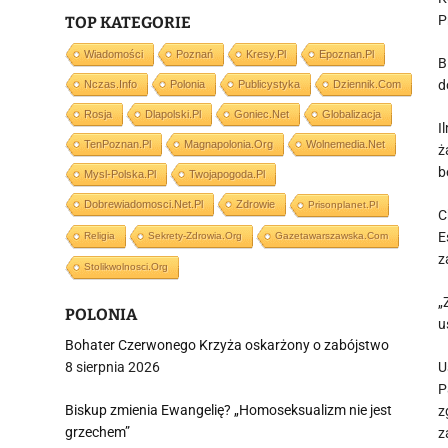
P
TOP KATEGORIE
Wiadomości
Poznań
Kresy.pl
Epoznan.pl
B
d
Nczas.info
Polonia
Publicystyka
Dziennik.com
Rosja
Dlapolski.pl
Goniec.net
Globalizacja
I
TenPoznan.pl
Magnapolonia.org
Wolnemedia.net
ż
b
Mysl-Polska.pl
Twojapogoda.pl
Dobrewiadomosci.net.pl
Zdrowie
Prisonplanet.pl
C
E
Religia
Sekrety-Zdrowia.org
Gazetawarszawska.com
z
Stolikwolnosci.org
„
POLONIA
u
Bohater Czerwonego Krzyża oskarżony o zabójstwo
8 sierpnia 2026
U
P
Biskup zmienia Ewangelię? „Homoseksualizm nie jest
z
grzechem”
z