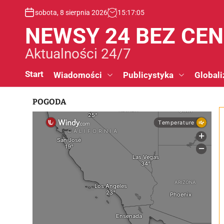
S
sobota, 8 sierpnia 2026
15
:
17
:
06
k
i
NEWSY 24 BEZ CE
p
t
Aktualności 24/7
o
c
Start
Wiadomości
Publicystyka
Globali
o
n
POGODA
t
e
n
t