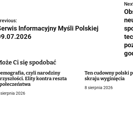
Next
N
Ob
a
neu
revious:
w
Serwis Informacyjny Myśli Polskiej
sp
09.07.2026
te
poz
g
god
a
Może Ci się spodobać
c
emografia, czyli narodziny
Ten cudowny polski p
rzyszłości. Elity kontra reszta
skraju wyginięcia
połeczeństwa
8 sierpnia 2026
 sierpnia 2026
a
w
p