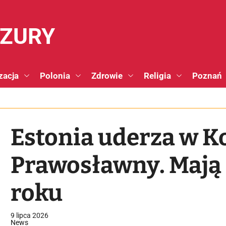
NZURY
zacja
Polonia
Zdrowie
Religia
Poznań
Estonia uderza w K
Prawosławny. Mają 
roku
9 lipca 2026
News