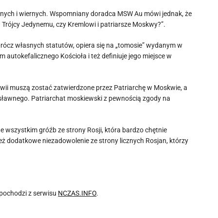
ownych i wiernych. Wspomniany doradca MSW Au mówi jednak, że
rójcy Jedynemu, czy Kremlowi i patriarsze Moskwy?”.
prócz własnych statutów, opiera się na „tomosie” wydanym w
m autokefalicznego Kościoła i też definiuje jego miejsce w
wii muszą zostać zatwierdzone przez Patriarchę w Moskwie, a
osławnego. Patriarchat moskiewski z pewnością zgody na
 wszystkim gróźb ze strony Rosji, która bardzo chętnie
ż dodatkowe niezadowolenie ze strony licznych Rosjan, którzy
pochodzi z serwisu
NCZAS.INFO
.