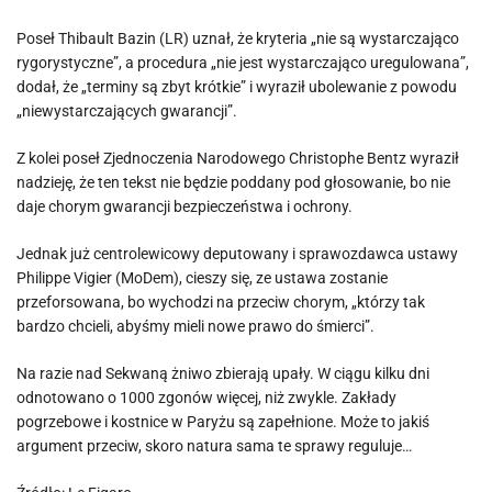
Poseł Thibault Bazin (LR) uznał, że kryteria „nie są wystarczająco
rygorystyczne”, a procedura „nie jest wystarczająco uregulowana”,
dodał, że „terminy są zbyt krótkie” i wyraził ubolewanie z powodu
„niewystarczających gwarancji”.
Z kolei poseł Zjednoczenia Narodowego Christophe Bentz wyraził
nadzieję, że ten tekst nie będzie poddany pod głosowanie, bo nie
daje chorym gwarancji bezpieczeństwa i ochrony.
Jednak już centrolewicowy deputowany i sprawozdawca ustawy
Philippe Vigier (MoDem), cieszy się, ze ustawa zostanie
przeforsowana, bo wychodzi na przeciw chorym, „którzy tak
bardzo chcieli, abyśmy mieli nowe prawo do śmierci”.
Na razie nad Sekwaną żniwo zbierają upały. W ciągu kilku dni
odnotowano o 1000 zgonów więcej, niż zwykle. Zakłady
pogrzebowe i kostnice w Paryżu są zapełnione. Może to jakiś
argument przeciw, skoro natura sama te sprawy reguluje…