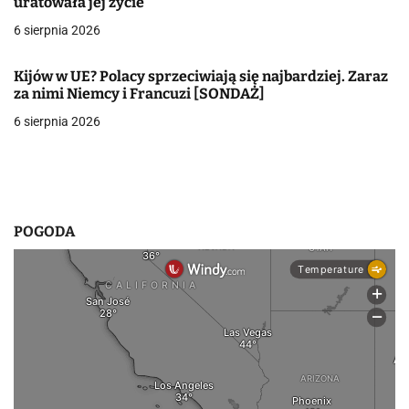
uratowała jej życie
w
6 sierpnia 2026
p
Kijów w UE? Polacy sprzeciwiają się najbardziej. Zaraz
i
za nimi Niemcy i Francuzi [SONDAŻ]
6 sierpnia 2026
s
u
POGODA