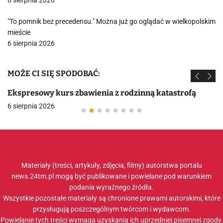
6 sierpnia 2026
"To pomnik bez precedensu." Można już go oglądać w wielkopolskim
mieście
6 sierpnia 2026
MOŻE CI SIĘ SPODOBAĆ:
Ekspresowy kurs zbawienia z rodzinną katastrofą
6 sierpnia 2026
Materiały (treści, artykuły, zdjęcia, filmy) autorstwa portalu
news.24tm.pl mogą być publikowane i powielane pod warunkiem
podania wyraźnego źródła.
Wszystkie pozostałe materiały są chronione prawami autorskimi, które
przysługują poszczególnym twórcom i wydawcom.
Powielanie tych treści wymaga uzyskania ich uprzedniej pisemnej zgody.