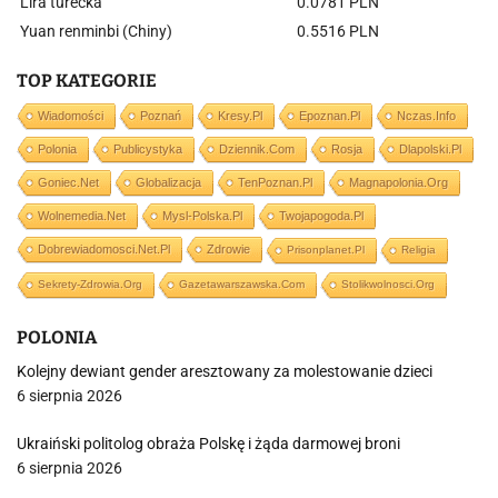
Lira turecka
0.0781 PLN
Yuan renminbi (Chiny)
0.5516 PLN
TOP KATEGORIE
Wiadomości
Poznań
Kresy.pl
Epoznan.pl
Nczas.info
Polonia
Publicystyka
Dziennik.com
Rosja
Dlapolski.pl
Goniec.net
Globalizacja
TenPoznan.pl
Magnapolonia.org
Wolnemedia.net
Mysl-Polska.pl
Twojapogoda.pl
Dobrewiadomosci.net.pl
Zdrowie
Prisonplanet.pl
Religia
Sekrety-Zdrowia.org
Gazetawarszawska.com
Stolikwolnosci.org
POLONIA
Kolejny dewiant gender aresztowany za molestowanie dzieci
6 sierpnia 2026
Ukraiński politolog obraża Polskę i żąda darmowej broni
6 sierpnia 2026