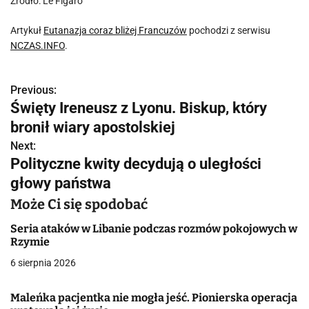
Źródło: Le Figaro
Artykuł
Eutanazja coraz bliżej Francuzów
pochodzi z serwisu
NCZAS.INFO
.
Previous:
N
Święty Ireneusz z Lyonu. Biskup, który
a
bronił wiary apostolskiej
w
Next:
Polityczne kwity decydują o uległości
i
głowy państwa
g
Może Ci się spodobać
a
Seria ataków w Libanie podczas rozmów pokojowych w
Rzymie
c
6 sierpnia 2026
j
Maleńka pacjentka nie mogła jeść. Pionierska operacja
a