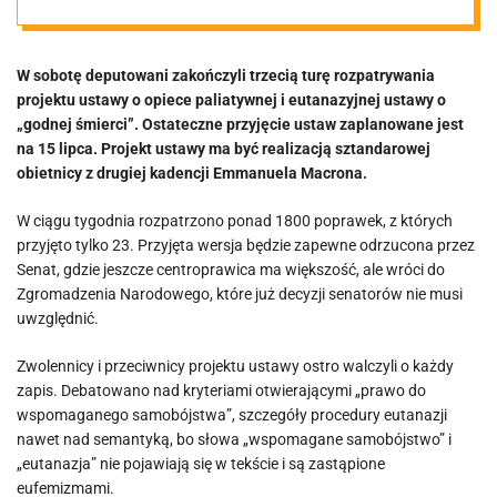
W sobotę deputowani zakończyli trzecią turę rozpatrywania
projektu ustawy o opiece paliatywnej i eutanazyjnej ustawy o
„godnej śmierci”. Ostateczne przyjęcie ustaw zaplanowane jest
na 15 lipca. Projekt ustawy ma być realizacją sztandarowej
obietnicy z drugiej kadencji Emmanuela Macrona.
W ciągu tygodnia rozpatrzono ponad 1800 poprawek, z których
przyjęto tylko 23. Przyjęta wersja będzie zapewne odrzucona przez
Senat, gdzie jeszcze centroprawica ma większość, ale wróci do
Zgromadzenia Narodowego, które już decyzji senatorów nie musi
uwzględnić.
Zwolennicy i przeciwnicy projektu ustawy ostro walczyli o każdy
zapis. Debatowano nad kryteriami otwierającymi „prawo do
wspomaganego samobójstwa”, szczegóły procedury eutanazji
nawet nad semantyką, bo słowa „wspomagane samobójstwo” i
„eutanazja” nie pojawiają się w tekście i są zastąpione
eufemizmami.