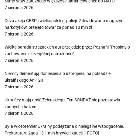
Mimo słów Załużnego większość Ukraińców chce do NATO
7 sierpnia 2026
Duża akcja CBŚP i wielkopolskiej policji. Zlikwidowano magazyn
narkotyków, przejęto towar za ponad 10 mln zł
7 sierpnia 2026
Wielka parada strażackich aut przejedzie przez Poznań! "Prosimy o
zachowanie szczególnej ostrożności"
7 sierpnia 2026
Niemcy dementują doniesienia o uzbrojeniu na pokładzie
ukraińskiego An-124
7 sierpnia 2026
Ukraińcy mają dość Zełenskiego. Ten SONDAŻ nie pozostawia
żadnych złudzeń
7 sierpnia 2026
Była wicepremier Ukrainy podejrzana o nielegalne wzbogacenie.
Prokuratura żąda 13,1 mln hrywien kaucji [+FOTO]