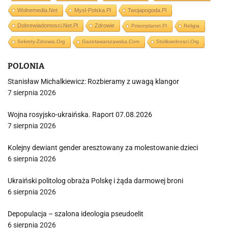
Wolnemedia.net
Mysl-Polska.pl
Twojapogoda.pl
Dobrewiadomosci.net.pl
Zdrowie
Prisonplanet.pl
Religia
Sekrety-Zdrowia.org
Gazetawarszawska.com
Stolikwolnosci.org
POLONIA
Stanisław Michalkiewicz: Rozbieramy z uwagą klangor
7 sierpnia 2026
Wojna rosyjsko-ukraińska. Raport 07.08.2026
7 sierpnia 2026
Kolejny dewiant gender aresztowany za molestowanie dzieci
6 sierpnia 2026
Ukraiński politolog obraża Polskę i żąda darmowej broni
6 sierpnia 2026
Depopulacja – szalona ideologia pseudoelit
6 sierpnia 2026