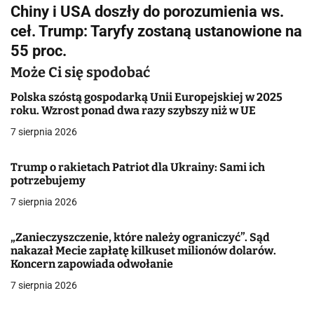
i
Chiny i USA doszły do porozumienia ws.
g
ceł. Trump: Taryfy zostaną ustanowione na
55 proc.
a
Może Ci się spodobać
c
Polska szóstą gospodarką Unii Europejskiej w 2025
j
roku. Wzrost ponad dwa razy szybszy niż w UE
a
7 sierpnia 2026
w
Trump o rakietach Patriot dla Ukrainy: Sami ich
potrzebujemy
p
7 sierpnia 2026
i
s
„Zanieczyszczenie, które należy ograniczyć”. Sąd
nakazał Mecie zapłatę kilkuset milionów dolarów.
u
Koncern zapowiada odwołanie
7 sierpnia 2026