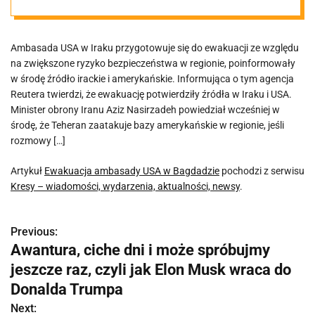
Ambasada USA w Iraku przygotowuje się do ewakuacji ze względu
na zwiększone ryzyko bezpieczeństwa w regionie, poinformowały
w środę źródło irackie i amerykańskie. Informująca o tym agencja
Reutera twierdzi, że ewakuację potwierdziły źródła w Iraku i USA.
Minister obrony Iranu Aziz Nasirzadeh powiedział wcześniej w
środę, że ​​Teheran zaatakuje bazy amerykańskie w regionie, jeśli
rozmowy […]
Artykuł
Ewakuacja ambasady USA w Bagdadzie
pochodzi z serwisu
Kresy – wiadomości, wydarzenia, aktualności, newsy
.
Previous:
N
Awantura, ciche dni i może spróbujmy
a
jeszcze raz, czyli jak Elon Musk wraca do
w
Donalda Trumpa
Next: