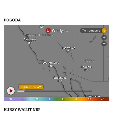
POGODA
KURSY WALUT NBP