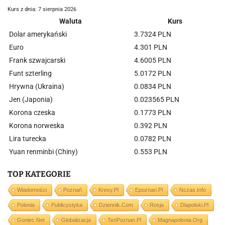
Kurs z dnia: 7 sierpnia 2026
Waluta
Kurs
Dolar amerykański
3.7324 PLN
Euro
4.301 PLN
Frank szwajcarski
4.6005 PLN
Funt szterling
5.0172 PLN
Hrywna (Ukraina)
0.0834 PLN
Jen (Japonia)
0.023565 PLN
Korona czeska
0.1773 PLN
Korona norweska
0.392 PLN
Lira turecka
0.0782 PLN
Yuan renminbi (Chiny)
0.553 PLN
TOP KATEGORIE
Wiadomości
Poznań
Kresy.pl
Epoznan.pl
Nczas.info
Polonia
Publicystyka
Dziennik.com
Rosja
Dlapolski.pl
Goniec.net
Globalizacja
TenPoznan.pl
Magnapolonia.org