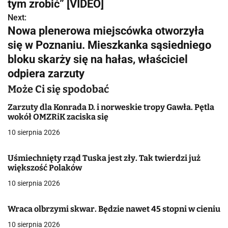
w
tym zrobić” [VIDEO]
Next:
i
Nowa plenerowa miejscówka otworzyła
g
się w Poznaniu. Mieszkanka sąsiedniego
bloku skarży się na hałas, właściciel
a
odpiera zarzuty
c
Może Ci się spodobać
j
Zarzuty dla Konrada D. i norweskie tropy Gawła. Pętla
wokół OMZRiK zaciska się
a
10 sierpnia 2026
w
p
Uśmiechnięty rząd Tuska jest zły. Tak twierdzi już
większość Polaków
i
10 sierpnia 2026
s
Wraca olbrzymi skwar. Będzie nawet 45 stopni w cieniu
u
10 sierpnia 2026