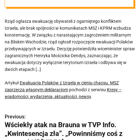
zaprzecza
Rząd ogłasza ewakuację obywateli z ogarniętego konfliktem
własnym
Izraela, ale brak spójności w komunikatach MSZ i KPRM wzbudza
konsternację. W związku z narastającym zagrożeniem militarnym
deklaracjom
na Bliskim Wschodzie, rząd ogłosił rozpoczęcie ewakuacji Polaków
przebywających w Izraelu. Decyzję potwierdziła wiceminister spraw
zagranicznych Henryka Mościcka-Dendys, zaznaczając, że
ewakuacja dotyczy wyłącznie terytorium Izraela i odbywa się w
dwóch etapach […]
Artykuł
Ewakuacja Polaków z Izraela w cieniu chaosu. MSZ
zaprzecza własnym deklaracjom
pochodzi z serwisu
Kresy –
wiadomości, wydarzenia, aktualności, newsy
.
Previous:
N
Wściekły atak na Brauna w TVP Info.
a
„Kwintesencja zła”. „Powinniśmy coś z