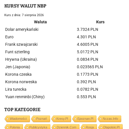
KURSY WALUT NBP
Kurs z dnia: 7 sierpnia 2026
Waluta
Kurs
Dolar amerykański
3.7324 PLN
Euro
4.301 PLN
Frank szwajcarski
4.6005 PLN
Funt szterling
5.0172 PLN
Hrywna (Ukraina)
0.0834 PLN
Jen (Japonia)
0.023565 PLN
Korona czeska
0.1773 PLN
Korona norweska
0.392 PLN
Lira turecka
0.0782 PLN
Yuan renminbi (Chiny)
0.553 PLN
TOP KATEGORIE
Wiadomości
Poznań
Kresy.pl
Epoznan.pl
Nczas.info
Polonia
Publicystyka
Dziennik.com
Rosja
Dlapolski.pl