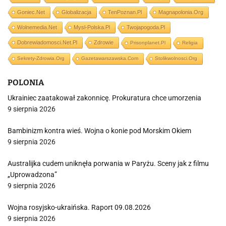
Goniec.net
Globalizacja
TenPoznan.pl
Magnapolonia.org
Wolnemedia.net
Mysl-Polska.pl
Twojapogoda.pl
Dobrewiadomosci.net.pl
Zdrowie
Prisonplanet.pl
Religia
Sekrety-Zdrowia.org
Gazetawarszawska.com
Stolikwolnosci.org
POLONIA
Ukrainiec zaatakował zakonnicę. Prokuratura chce umorzenia
9 sierpnia 2026
Bambinizm kontra wieś. Wojna o konie pod Morskim Okiem
9 sierpnia 2026
Australijka cudem uniknęła porwania w Paryżu. Sceny jak z filmu
„Uprowadzona”
9 sierpnia 2026
Wojna rosyjsko-ukraińska. Raport 09.08.2026
9 sierpnia 2026