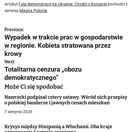
Artykuł
Fala demonstracji na Ukrainie. Chodzi o korupcję
pochodzi z
serwisu
Magna Polonia
.
Previous:
N
Wypadek w trakcie prac w gospodarstwie
a
w regionie. Kobieta stratowana przez
w
krowy
Next:
i
Totalitarna cenzura „obozu
g
demokratycznego”
a
Może Ci się spodobać
c
Nawrocki podpisał cztery ustawy. Wśród nich przepisy
o polskiej banderze i jawnych cenach mieszkań
j
7 sierpnia 2026
a
Kryzys między Hiszpanią a Włochami. Oba kraje