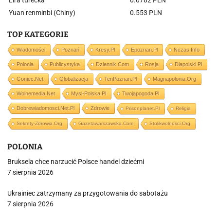
Lira turecka
0.0782 PLN
Yuan renminbi (Chiny)
0.553 PLN
TOP KATEGORIE
Wiadomości
Poznań
Kresy.pl
Epoznan.pl
Nczas.info
Polonia
Publicystyka
Dziennik.com
Rosja
Dlapolski.pl
Goniec.net
Globalizacja
TenPoznan.pl
Magnapolonia.org
Wolnemedia.net
Mysl-Polska.pl
Twojapogoda.pl
Dobrewiadomosci.net.pl
Zdrowie
Prisonplanet.pl
Religia
Sekrety-Zdrowia.org
Gazetawarszawska.com
Stolikwolnosci.org
POLONIA
Bruksela chce narzucić Polsce handel dziećmi
7 sierpnia 2026
Ukrainiec zatrzymany za przygotowania do sabotażu
7 sierpnia 2026