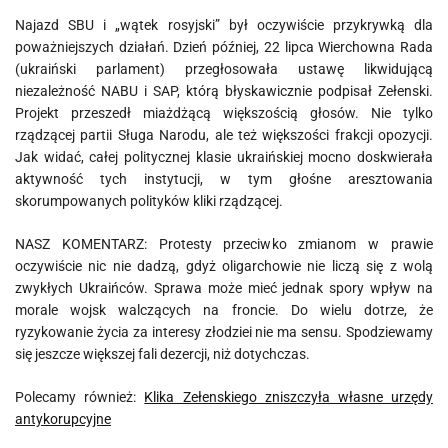
Najazd SBU i „wątek rosyjski” był oczywiście przykrywką dla
poważniejszych działań. Dzień później, 22 lipca Wierchowna Rada
(ukraiński parlament) przegłosowała ustawę likwidującą
niezależność NABU i SAP, którą błyskawicznie podpisał Zełenski.
Projekt przeszedł miażdżącą większością głosów. Nie tylko
rządzącej partii Sługa Narodu, ale też większości frakcji opozycji.
Jak widać, całej politycznej klasie ukraińskiej mocno doskwierała
aktywność tych instytucji, w tym głośne aresztowania
skorumpowanych polityków kliki rządzącej.
NASZ KOMENTARZ: Protesty przeciwko zmianom w prawie
oczywiście nic nie dadzą, gdyż oligarchowie nie liczą się z wolą
zwykłych Ukraińców. Sprawa może mieć jednak spory wpływ na
morale wojsk walczących na froncie. Do wielu dotrze, że
ryzykowanie życia za interesy złodziei nie ma sensu. Spodziewamy
się jeszcze większej fali dezercji, niż dotychczas.
Polecamy również:
Klika Zełenskiego zniszczyła własne urzędy
antykorupcyjne