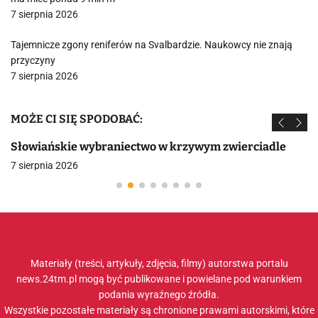
7 sierpnia 2026
Tajemnicze zgony reniferów na Svalbardzie. Naukowcy nie znają
przyczyny
7 sierpnia 2026
MOŻE CI SIĘ SPODOBAĆ:
Słowiańskie wybraniectwo w krzywym zwierciadle
7 sierpnia 2026
Materiały (treści, artykuły, zdjęcia, filmy) autorstwa portalu
news.24tm.pl mogą być publikowane i powielane pod warunkiem
podania wyraźnego źródła.
Wszystkie pozostałe materiały są chronione prawami autorskimi, które