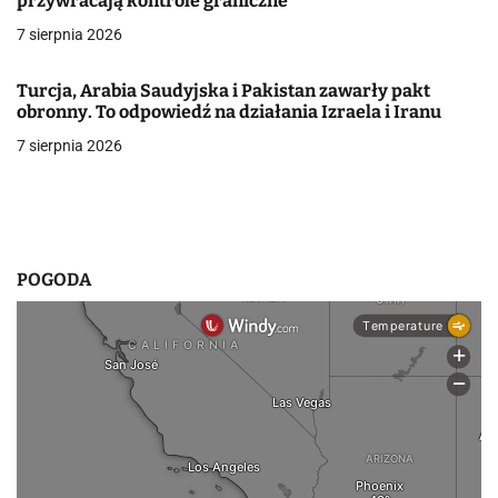
w
przywracają kontrole graniczne
7 sierpnia 2026
p
i
Turcja, Arabia Saudyjska i Pakistan zawarły pakt
obronny. To odpowiedź na działania Izraela i Iranu
s
7 sierpnia 2026
u
POGODA