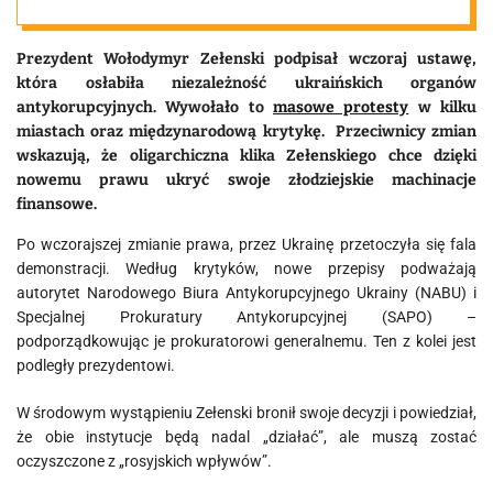
korupcję
Prezydent Wołodymyr Zełenski podpisał wczoraj ustawę,
która osłabiła niezależność ukraińskich organów
antykorupcyjnych. Wywołało to
masowe protesty
w kilku
miastach oraz międzynarodową krytykę. Przeciwnicy zmian
wskazują, że oligarchiczna klika Zełenskiego chce dzięki
nowemu prawu ukryć swoje złodziejskie machinacje
finansowe.
Po wczorajszej zmianie prawa, przez Ukrainę przetoczyła się fala
demonstracji. Według krytyków, nowe przepisy podważają
autorytet Narodowego Biura Antykorupcyjnego Ukrainy (NABU) i
Specjalnej Prokuratury Antykorupcyjnej (SAPO) –
podporządkowując je prokuratorowi generalnemu. Ten z kolei jest
podległy prezydentowi.
W środowym wystąpieniu Zełenski bronił swoje decyzji i powiedział,
że obie instytucje będą nadal „działać”, ale muszą zostać
oczyszczone z „rosyjskich wpływów”.