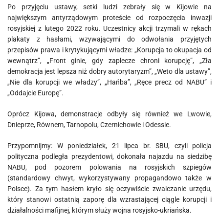
Po przyjęciu ustawy, setki ludzi zebrały się w Kijowie na
największym antyrządowym proteście od rozpoczęcia inwazji
rosyjskiej z lutego 2022 roku. Uczestnicy akcji trzymali w rękach
plakaty z hasłami, wzywającymi do odwołania przyjętych
przepisów prawa i krytykującymi władze: „Korupcja to okupacja od
wewnątrz”, „Front ginie, gdy zaplecze chroni korupcję”, „Zła
demokracja jest lepsza niż dobry autorytaryzm”, „Weto dla ustawy”,
„Nie dla korupcji we władzy”, „Hańba”, „Ręce precz od NABU” i
„Oddajcie Europę”.
Oprócz Kijowa, demonstracje odbyły się również we Lwowie,
Dnieprze, Równem, Tarnopolu, Czernichowie i Odessie.
Przypomnijmy: W poniedziałek, 21 lipca br. SBU, czyli policja
polityczna podległa prezydentowi, dokonała najazdu na siedzibę
NABU, pod pozorem polowania na rosyjskich szpiegów
(standardowy chwyt, wykorzystywany propagandowo także w
Polsce). Za tym hasłem kryło się oczywiście zwalczanie urzędu,
który stanowi ostatnią zaporę dla wzrastającej ciągle korupcji i
działalności mafijnej, którym służy wojna rosyjsko-ukriańska.