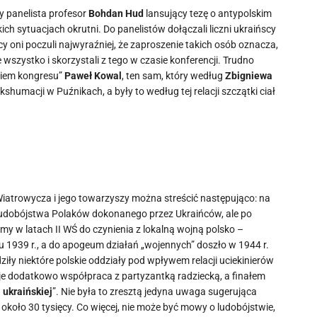
y panelista profesor
Bohdan Hud
lansujący tezę o antypolskim
ch sytuacjach okrutni. Do panelistów dołączali liczni ukraińscy
y oni poczuli najwyraźniej, że zaproszenie takich osób oznacza,
 wszystko i skorzystali z tego w czasie konferencji. Trudno
ikiem kongresu”
Paweł Kowal
, ten sam, który według
Zbigniewa
humacji w Puźnikach, a były to według tej relacji szczątki ciał
Wiatrowycza i jego towarzyszy można streścić następująco: na
o ludobójstwa Polaków dokonanego przez Ukraińców, ale po
my w latach II WŚ do czynienia z lokalną wojną polsko –
u 1939 r., a do apogeum działań „wojennych” doszło w 1944 r.
ły niektóre polskie oddziały pod wpływem relacji uciekinierów
je dodatkowo współpraca z partyzantką radziecką, a finałem
 ukraińskiej
”. Nie była to zresztą jedyna uwaga sugerująca
 około 30 tysięcy. Co więcej, nie może być mowy o ludobójstwie,