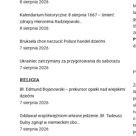
8 sierpnia 2026
M
l
Kalendarium historyczne: 8 sierpnia 1667 – śmierć
g
zdrajcy Hieronima Radziejowski…
i
8 sierpnia 2026
z
P
Bruksela chce narzucić Polsce handel dziećmi
d
7 sierpnia 2026
Ukrainiec zatrzymany za przygotowania do sabotażu
7 sierpnia 2026
P
RELIGIA
Z
Bł. Edmund Bojanowski – prekursor opieki nad wiejskimi
W
dziećmi
p
7 sierpnia 2026
u
n
Oddawał współwięźniom własne jedzenie. Bł. Tadeusz
o
Dulny zginął w niemieckim obo…
t
7 sierpnia 2026
p