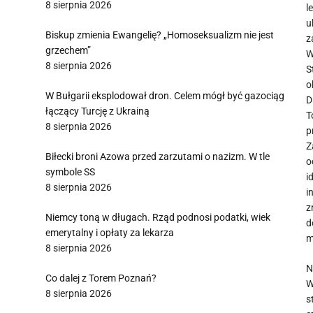
8 sierpnia 2026
l
u
Biskup zmienia Ewangelię? „Homoseksualizm nie jest
z
grzechem”
W
8 sierpnia 2026
S
o
W Bułgarii eksplodował dron. Celem mógł być gazociąg
D
łączący Turcję z Ukrainą
T
8 sierpnia 2026
p
Z
Biłecki broni Azowa przed zarzutami o nazizm. W tle
o
symbole SS
i
8 sierpnia 2026
i
z
Niemcy toną w długach. Rząd podnosi podatki, wiek
d
emerytalny i opłaty za lekarza
m
8 sierpnia 2026
N
Co dalej z Torem Poznań?
W
8 sierpnia 2026
s