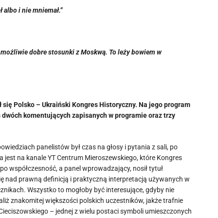
 albo i nie mniemał.”
o możliwie dobre stosunki z Moskwą. To leży bowiem w
się Polsko – Ukraiński Kongres Historyczny. Na jego program
us dwóch komentujących zapisanych w programie oraz trzy
wiedziach panelistów był czas na głosy i pytania z sali, po
pna jest na kanale YT Centrum Mieroszewskiego, które Kongres
po współczesność, a panel wprowadzający, nosił tytuł
ę nad prawną definicją i praktyczną interpretacją używanych w
nikach. Wszystko to mogłoby być interesujące, gdyby nie
iż znakomitej większości polskich uczestników, jakże trafnie
eciszowskiego – jednej z wielu postaci symboli umieszczonych