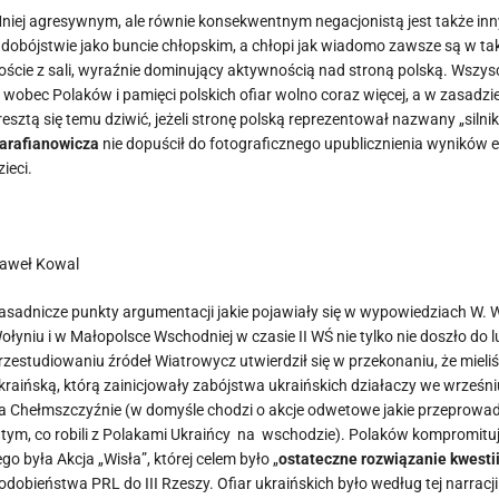
niej agresywnym, ale równie konsekwentnym negacjonistą jest także inn
udobójstwie jako buncie chłopskim, a chłopi jak wiadomo zawsze są w taki
oście z sali, wyraźnie dominujący aktywnością nad stroną polską. Wszysc
ż wobec Polaków i pamięci polskich ofiar wolno coraz więcej, a w zasadzie
resztą się temu dziwić, jeżeli stronę polską reprezentował nazwany „siln
arafianowicza
nie dopuścił do fotograficznego upublicznienia wyników eks
zieci.
aweł Kowal
asadnicze punkty argumentacji jakie pojawiały się w wypowiedziach W. 
ołyniu i w Małopolsce Wschodniej w czasie II WŚ nie tylko nie doszło d
rzestudiowaniu źródeł Wiatrowycz utwierdził się w przekonaniu, że mieliś
kraińską, którą zainicjowały zabójstwa ukraińskich działaczy we wrześni
a Chełmszczyźnie (w domyśle chodzi o akcje odwetowe jakie przeprowadzi
 tym, co robili z Polakami Ukraińcy na wschodzie). Polaków kompromitu
ego była Akcja „Wisła”, której celem było „
ostateczne rozwiązanie kwestii
odobieństwa PRL do III Rzeszy. Ofiar ukraińskich było według tej narracji