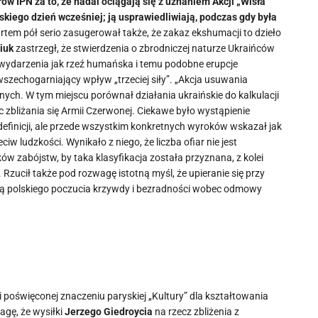
ów IPN za to, że nadal ociągają się z uznaniem Akcji „Wisła”
kiego dzień wcześniej; ją usprawiedliwiają, podczas gdy była
tem pół serio zasugerował także, że zakaz ekshumacji to dzieło
iuk
zastrzegł, że stwierdzenia o zbrodniczej naturze Ukraińców
e wydarzenia jak rzeź humańska i temu podobne erupcje
szechogarniający wpływ „trzeciej siły”. „Akcja usuwania
ch. W tym miejscu porównał działania ukraińskie do kalkulacji
bliżania się Armii Czerwonej. Ciekawe było wystąpienie
definicji, ale przede wszystkim konkretnych wyroków wskazał jak
w ludzkości. Wynikało z niego, że liczba ofiar nie jest
 zabójstw, by taka klasyfikacja została przyznana, z kolei
Rzucił także pod rozwagę istotną myśl, że upieranie się przy
ą polskiego poczucia krzywdy i bezradności wobec odmowy
i poświęconej znaczeniu paryskiej „Kultury” dla kształtowania
agę, że wysiłki
Jerzego Giedroycia
na rzecz zbliżenia z