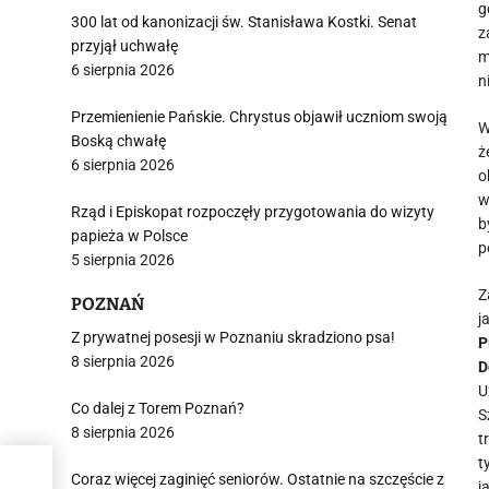
g
300 lat od kanonizacji św. Stanisława Kostki. Senat
z
przyjął uchwałę
m
6 sierpnia 2026
n
Przemienienie Pańskie. Chrystus objawił uczniom swoją
W
Boską chwałę
ż
6 sierpnia 2026
o
w
Rząd i Episkopat rozpoczęły przygotowania do wizyty
b
papieża w Polsce
p
5 sierpnia 2026
Z
POZNAŃ
j
Z prywatnej posesji w Poznaniu skradziono psa!
P
8 sierpnia 2026
D
U
Co dalej z Torem Poznań?
S
8 sierpnia 2026
t
t
Coraz więcej zaginięć seniorów. Ostatnie na szczęście z
j