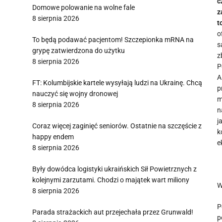
c
Domowe polowanie na wolne fale
z
8 sierpnia 2026
t
o
To będą podawać pacjentom! Szczepionka mRNA na
s
grypę zatwierdzona do użytku
z
8 sierpnia 2026
P
A
FT: Kolumbijskie kartele wysyłają ludzi na Ukrainę. Chcą
p
nauczyć się wojny dronowej
m
8 sierpnia 2026
n
j
Coraz więcej zaginięć seniorów. Ostatnie na szczęście z
k
happy endem
e
8 sierpnia 2026
Były dowódca logistyki ukraińskich Sił Powietrznych z
kolejnymi zarzutami. Chodzi o majątek wart miliony
W
8 sierpnia 2026
P
Parada strażackich aut przejechała przez Grunwald!
p