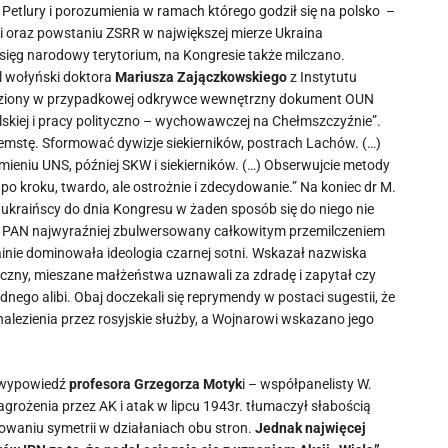
 Petlury i porozumienia w ramach którego godził się na polsko –
sji oraz powstaniu ZSRR w największej mierze Ukraina
sięg narodowy terytorium, na Kongresie także milczano.
 wołyński doktora
Mariusza Zajączkowskiego
z Instytutu
naleziony w przypadkowej odkrywce wewnętrzny dokument OUN
lskiej i pracy polityczno – wychowawczej na Chełmszczyźnie”.
emstę. Sformować dywizje siekierników, postrach Lachów. (…)
ieniu UNS, później SKW i siekierników. (…) Obserwujcie metody
 po kroku, twardo, ale ostrożnie i zdecydowanie.” Na koniec dr M.
 ukraińscy do dnia Kongresu w żaden sposób się do niego nie
P PAN najwyraźniej zbulwersowany całkowitym przemilczeniem
ainie dominowała ideologia czarnej sotni. Wskazał nazwiska
giczny, mieszane małżeństwa uznawali za zdradę i zapytał czy
ego alibi. Obaj doczekali się reprymendy w postaci sugestii, że
lezienia przez rosyjskie służby, a Wojnarowi wskazano jego
k wypowiedź
profesora Grzegorza Motyk
i – współpanelisty W.
grożenia przez AK i atak w lipcu 1943r. tłumaczył słabością
erowaniu symetrii w działaniach obu stron.
Jednak najwięcej