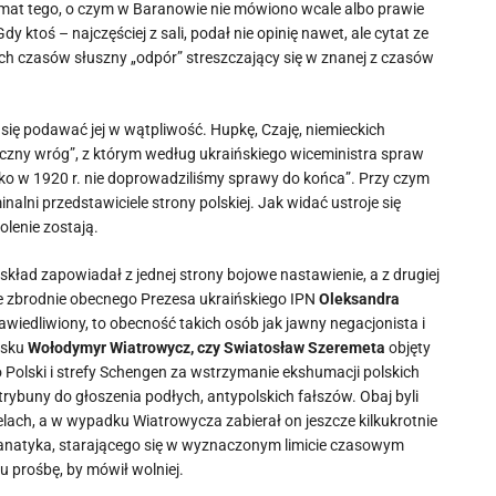
zmat tego, o czym w Baranowie nie mówiono wcale albo prawie
ktoś – najczęściej z sali, podał nie opinię nawet, ale cytat ze
ych czasów słuszny „odpór” streszczający się w znanej z czasów
 się podawać jej w wątpliwość. Hupkę, Czaję, niemieckich
ieczny wróg”, z którym według ukraińskiego wiceministra spraw
lko w 1920 r. nie doprowadziliśmy sprawy do końca”. Przy czym
lni przedstawiciele strony polskiej. Jak widać ustroje się
olenie zostają.
 skład zapowiadał z jednej strony bojowe nastawienie, a z drugiej
kie zbrodnie obecnego Prezesa ukraińskiego IPN
Oleksandra
awiedliwiony, to obecność takich osób jak jawny negacjonista i
isku
Wołodymyr Wiatrowycz, czy Swiatosław Szeremeta
objęty
olski i strefy Schengen za wstrzymanie ekshumacji polskich
 trybuny do głoszenia podłych, antypolskich fałszów. Obaj byli
elach, a w wypadku Wiatrowycza zabierał on jeszcze kilkukrotnie
e fanatyka, starającego się w wyznaczonym limicie czasowym
u prośbę, by mówił wolniej.