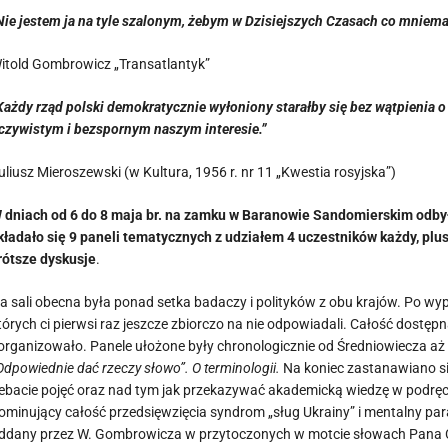
Nie jestem ja na tyle szalonym, żebym w Dzisiejszych Czasach co mniemał
itold Gombrowicz „Transatlantyk”
Każdy rząd polski demokratycznie wyłoniony starałby się bez wątpienia 
czywistym i bezspornym naszym interesie.”
uliusz Mieroszewski (w Kultura, 1956 r. nr 11 „Kwestia rosyjska”)
 dniach od 6 do 8 maja br. na zamku w Baranowie Sandomierskim odbył 
kładało się 9 paneli tematycznych z udziałem 4 uczestników każdy, pl
rótsze dyskusje
.
a sali obecna była ponad setka badaczy i polityków z obu krajów. Po wypo
tórych ci pierwsi raz jeszcze zbiorczo na nie odpowiadali. Całość dostę
organizowało. Panele ułożone były chronologicznie od Średniowiecza aż 
Odpowiednie dać rzeczy słowo”. O terminologii.
Na koniec zastanawiano si
ebacie pojęć oraz nad tym jak przekazywać akademicką wiedzę w podręcz
ominujący całość przedsięwzięcia syndrom „sług Ukrainy” i mentalny paral
ddany przez W. Gombrowicza w przytoczonych w motcie słowach Pana Ci