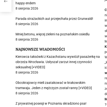
happy endem
8 sierpnia 2026
C
n
Parada strażackich aut przejechała przez Grunwald!
i
8 sierpnia 2026
w
s
Mniej betonu, więcej zieleni na poznańskim osiedlu
w
8 sierpnia 2026
M
K
NAJNOWSZE WIADOMOŚCI
p
Kierowca taksówki z Kazachstanu wywiózł pasażerkę na
W
obrzeża Wrocławia. Usłyszał zarzut innej czynności
„
seksualnej [+VIDEO]
i
8 sierpnia 2026
w
r
Obcokrajowcy mieli zaatakować w krakowskim
n
tramwaju. Jeden z mężczyzn został ranny [+VIDEO]
z
8 sierpnia 2026
d
M
Z prywatnej posesji w Poznaniu skradziono psa!
1