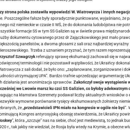
zy strona polska zostawiła wypowiedzi W. Wiatrowycza i innych negacj
ie. Poszczególne fałsze były sporadycznie punktowane, wyjaśniano, że 
nnego niż niemieckie w czasie II WŚ, że do dokonania ludobójstwa nie po
szystkie formacje SS w tym SS Galizien są w świetle prawa międzynarod
łużby dokumentu cytowanego przez dr Zajączkowskiego jest mało prawdo
iększością panelistów, a dwoma głosami z sali oraz najbardziej wyraźn
ieroszewskiego. Trzeba z uznaniem przyznać, że tym razem reprezentuj
rzysztof Szwagrzyk
referujący sprawę ekshumacji zachowali się w najważ
oświęconej terminologii i nie pozostawił wątpliwości, że Ukraińcy dokon
iatrowycza z sali dodał, że było ono: „zaplanowane, zorganizowane i dok
ludności utrzymującej UPA”. Bardzo trafnie uprzedzając argumentację Uk
ch działania jest anonimizacja sprawców.
Zakończył swoje wystąpienie w
cześniej we Lwowie marsz ku czci SS Galizien, co byłoby adekwatnym 
eagując na kłamstwa Szeremety podawał liczby aktualnych wniosków o 
iezwykle wymowne porównanie tysięcy ekshumowanych żołnierzy niemiecki
ebranych, że „
przedstawicieli IPN miało na kongresie w ogóle nie być
”.
ominującą Kongres antyrosyjską obsesję stwierdzenia, że Ukraińcy powi
oskwy
”, która „szczuje” nas na siebie, choć jest mediewistą, to jednak
920 r., tak jakby nie wiedział, że Rosja była wtedy na Krymie, a obecne