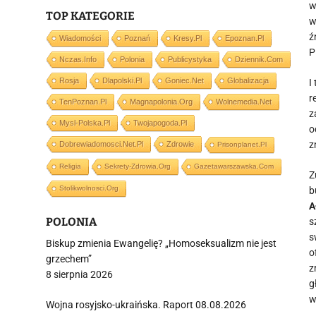
w
TOP KATEGORIE
w
ź
Wiadomości
Poznań
Kresy.pl
Epoznan.pl
P
Nczas.info
Polonia
Publicystyka
Dziennik.com
Rosja
Dlapolski.pl
Goniec.net
Globalizacja
I
r
TenPoznan.pl
Magnapolonia.org
Wolnemedia.net
z
Mysl-Polska.pl
Twojapogoda.pl
o
z
Dobrewiadomosci.net.pl
Zdrowie
Prisonplanet.pl
Religia
Sekrety-Zdrowia.org
Gazetawarszawska.com
Z
Stolikwolnosci.org
b
A
POLONIA
s
s
Biskup zmienia Ewangelię? „Homoseksualizm nie jest
o
grzechem”
z
8 sierpnia 2026
g
w
Wojna rosyjsko-ukraińska. Raport 08.08.2026