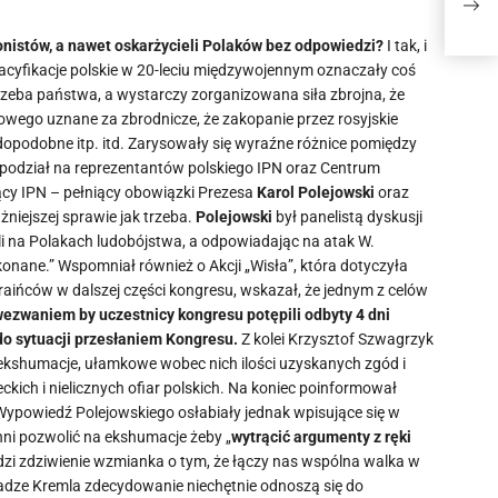
Rub
onistów, a nawet oskarżycieli Polaków bez odpowiedzi?
I tak, i
pacyfikacje polskie w 20-leciu międzywojennym oznaczały coś
trzeba państwa, a wystarczy zorganizowana siła zbrojna, że
owego uznane za zbrodnicze, że zakopanie przez rosyjskie
podobne itp. itd. Zarysowały się wyraźne różnice pomiędzy
y podział na reprezentantów polskiego IPN oraz Centrum
ący IPN – pełniący obowiązki Prezesa
Karol Polejowski
oraz
niejszej sprawie jak trzeba.
Polejowski
był panelistą dyskusji
ali na Polakach ludobójstwa, a odpowiadając na atak W.
onane.” Wspomniał również o Akcji „Wisła”, która dotyczyła
raińców w dalszej części kongresu, wskazał, że jednym z celów
ezwaniem by uczestnicy kongresu potępili odbyty 4 dni
do sytuacji przesłaniem Kongresu.
Z kolei Krzysztof Szwagrzyk
ekshumacje, ułamkowe wobec nich ilości uzyskanych zgód i
ch i nielicznych ofiar polskich. Na koniec poinformował
 Wypowiedź Polejowskiego osłabiały jednak wpisujące się w
nni pozwolić na ekshumacje żeby „
wytrącić argumenty z ręki
 budzi zdziwienie wzmianka o tym, że łączy nas wspólna walka w
 władze Kremla zdecydowanie niechętnie odnoszą się do