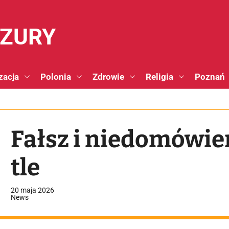
NZURY
zacja
Polonia
Zdrowie
Religia
Poznań
Fałsz i niedomówien
tle
20 maja 2026
News