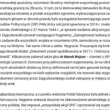
eninowskiej spuścizny, natomiast Ukraińcy niechętnie wspominają postać
kraińską granicę na Zbruczu. O tym, że to leninowskiej nienawiści do Ro
awdzięcza istnienie, a przede wszystkim ogromne, wykraczające poza za
ażnym głosem w obronie prawdy było wystąpienie komentującego panel
tudiów Politycznych (ISP) PAN, który odczytał ujawniony w 2016 r. z
bwodu chełmskiego z 27 marca 1944 r. „w sprawie nasilenia akcji antypo
r Zajączkowski cytował następujące fragmenty: „Zainspirować ludową z
o zadanie dla wszystkich: wojska w rozumieniu UPA, samoobrony w rozum
racy na Wołyniu. Tak samo róbcie u siebie. Wygracie. Posuwajcie się krok
ajączkowski dodał: „Dokument został opublikowany w 2017 r. i historycy
dnieśli”. Kilkukrotnie zabierał także głos
dr Marek Wojnar
– również z IS
deologii i postaci D. Doncowa przy jednoczesnym sugerowaniu, że na Ukr
nnych ukraińskich działaczy, którzy definiowali naród jako gatunek biolo
rzucanie wszystkiego na karb wpływów rosyjskich, nie stanowi aby wygodn
okument cytowany przez Zajączkowskiego został zakopany w miejscu zna
łody wiek.
ajbardziej niesmaczna, a z punktu widzenia Polski fałszywa była jedna
iatrowycza. Najpierw wskazał słusznie na zlekceważenie ukraińskiego za
trony polskiej. Nie negował „antypolskiej akcji UPA” i sprzeciwiał się sug