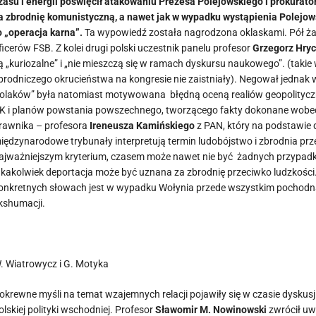
zasu i energii poświęcił atakowaniu Prezesa Polejowskiego i prokurator
a zbrodnię komunistyczną, a nawet jak w wypadku wystąpienia Polejows
o „operacja karna”.
Ta wypowiedź została nagrodzona oklaskami. Pół żar
ficerów FSB. Z kolei drugi polski uczestnik panelu profesor
Grzegorz Hryc
ą „kuriozalne” i „nie mieszczą się w ramach dyskursu naukowego”. (taki
brodniczego okrucieństwa na kongresie nie zaistniały). Negował jednak w
olaków” była natomiast motywowana błędną oceną realiów geopolityczny
K i planów powstania powszechnego, tworzącego fakty dokonane wobec z
rawnika – profesora
Ireneusza Kamińskiego
z PAN, który na podstawie 
iędzynarodowe trybunały interpretują termin ludobójstwo i zbrodnia przeci
ajważniejszym kryterium, czasem może nawet nie być żadnych przypadków
akakolwiek deportacja może być uznana za zbrodnię przeciwko ludzkości. 
onkretnych słowach jest w wypadku Wołynia przede wszystkim pochodn
kshumacji.
. Wiatrowycz i G. Motyka
okrewne myśli na temat wzajemnych relacji pojawiły się w czasie dyskusj
olskiej polityki wschodniej. Profesor
Sławomir M. Nowinowski
zwrócił uw