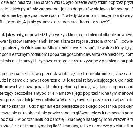
 dziełach mistrza. Ten strach widać było przede wszystkim poprzez pry
cale, jakich pytań nie zadawano i jakich dogmatów nie kwestionowano. Gdy 
ródła, nie będący „na bazie i po linii”, wtedy dawano mu niczym za dawn
RL formule „A ja się pytam: kto za tym stoi i komu to służy?”.
 tak jak wtedy, odpowiedź była wszystkim znana i niemal nikt nie odważył
ewanżystów i amerykański imperializm zastąpiła „trzecia strona” i „odw
agranicznych
Ołeksandra Miszczenki
zawsze wspólnie walczyliśmy i „ty
dpór niesfornym rodakom i poparcie gościom dawali także niektórzy nomina
mieniają, ale nawyki i życiowe strategie przekazywane z pokolenia na pok
upełnie inaczej sprawa przedstawiała się po stronie ukraińskiej. Już sam
udził niesmak, a nawet oburzenie. O ile udział relatywizującego ukraińs
łfiorowa
był z uwagi na aktualnie pełnioną funkcję w jakimś stopniu uspr
zerzący bezczelne antypolskie kłamstwa jego poprzednik na tym stanow
wego czasu z inicjatywy Ministra Waszczykowskiego zakazem wjazdu do P
fiar, to skandal i udostępnianie za pieniądze polskiego podatnika polskiej
resztą nie tylko obecni, ale powierzono im główne role w kluczowych pan
łos z sali. W odróżnieniu od bardziej układnego następcy robił wrażeni
yrzucić z siebie maksymalną ilość kłamstw, tak że tłumacze przekazali m