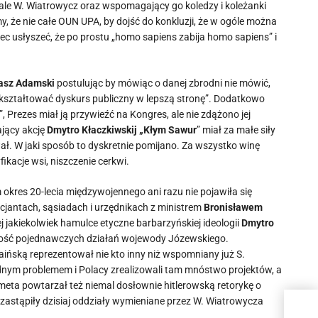
, ale W. Wiatrowycz oraz wspomagający go koledzy i koleżanki
my, że nie całe OUN UPA, by dojść do konkluzji, że w ogóle można
ec usłyszeć, że po prostu „homo sapiens zabija homo sapiens” i
asz Adamski
postulując by mówiąc o danej zbrodni nie mówić,
by „kształtować dyskurs publiczny w lepszą stronę”. Dodatkowo
 Prezes miał ją przywieźć na Kongres, ale nie zdążono jej
ający akcję
Dmytro Kłaczkiwskij „Kłym Sawur
” miał za małe siły
ał. W jaki sposób to dyskretnie pomijano. Za wszystko winę
kacje wsi, niszczenie cerkwi.
okres 20-lecia międzywojennego ani razu nie pojawiła się
icjantach, sąsiadach i urzędnikach z ministrem
Bronisławem
 jakiekolwiek hamulce etyczne barbarzyńskiej ideologii
Dmytro
łowość pojednawczych działań wojewody Józewskiego.
raińską reprezentował nie kto inny niż wspomniany już S.
dnym problemem i Polacy zrealizowali tam mnóstwo projektów, a
meta powtarzał też niemal dosłownie hitlerowską retorykę o
n zastąpiły dzisiaj oddziały wymieniane przez W. Wiatrowycza
„Now