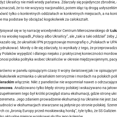
dyż Ukraińcy nie mieli wtedy państwa. Zdarzały się pojedyncze zbrodnie
aznaczali, że to nie wszyscy nacjonaliści, potem idąc tą drogą usłyszeliś
ówić tylko o konkretnych oddziałach w konkretnych miejscach, a na koni
ie ma podstaw by obciążać kogokolwiek za całokształt.
pisywał się w tę narrację wicedyrektor Centrum Mieroszewskiego dr
Łuk
e na wioskę napadli „Polacy albo Ukraińcy”, ale „taki a taki oddział” że
kazało się, że ukraiński IPN przygotowuje monografię o „Polakach w UPA”,
ydrukować. Mordy o ile się zdarzały, to wynikały z tego, że przeprowadz
y Polaków wypędzić i dlatego niejako z praktycznej konieczności mordow
onosi polska polityka wobec Ukraińców w okresie międzywojennym, pacyfi
arówno w panelu opisującym czasy II wojny światowej jak i w opisującym 
akakolwiek wzmianka o ukraińskim terroryzmie i mordach na polskich pol
ierackim
włącznie. Nikt z panelistów nie wspomniał nawet o odrzucającej
oncowa
. Analizowano tylko błędy strony polskiej i wskazywano na ja
zupełnieniem tego był krótki przegląd stanu ekshumacji, gdzie stronę uk
zeremeta. Jego zdaniem prowadzenie ekshumacji na Ukrainie nie jest ża
rudności w ekshumacjach stwarzane są jedynie po stronie polskiej. Szere
ych co „bronią Europy przed moskiewską hordą”, tyle tylko, że SS Galizie
ako aktualne miejsce wojskowej służby jego kolegów.