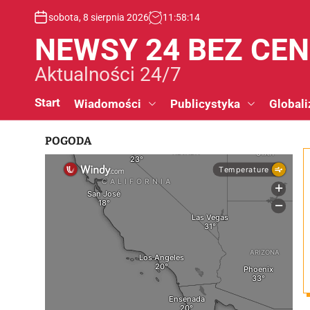
S
sobota, 8 sierpnia 2026
11
:
58
:
15
k
i
NEWSY 24 BEZ CE
p
t
Aktualności 24/7
o
c
Start
Wiadomości
Publicystyka
Globali
o
n
POGODA
t
e
n
t