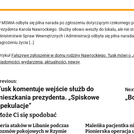
 MSWiA odbyła się pilna narada po zgłoszeniu dotyczącym rzekomego po
rezydenta Karola Nawrockiego. Służby siłowo weszły do lokalu, ale nie
inisterstwie Spraw Wewnętrznych i Administracji odbyła się pilna nara
agrożeniu życia […]
rtykuł
Fałszywe zgłoszenie w domu rodziny Nawrockiego. Tusk mówi o 
iadomości, wydarzenia, aktualności, newsy
.
revious:
N
Tusk komentuje wejście służb do
Next
a
mieszkania prezydenta. „Spiskowe
„B
w
spekulacje”
Może Ci się spodobać
eria ataków w Libanie podczas
Maleńka pacjentka ni
g
ozmów pokojowych w Rzymie
Pionierska operacja 