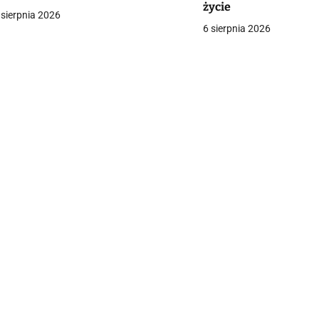
życie
a
 sierpnia 2026
6 sierpnia 2026
c
a
w
p
s
u