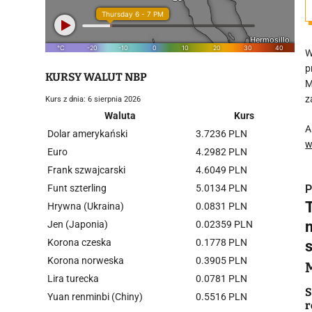
W
p
KURSY WALUT NBP
M
z
Kurs z dnia: 6 sierpnia 2026
Waluta
Kurs
A
Dolar amerykański
3.7236 PLN
w
Euro
4.2982 PLN
Frank szwajcarski
4.6049 PLN
Funt szterling
5.0134 PLN
P
Hrywna (Ukraina)
0.0831 PLN
Jen (Japonia)
0.02359 PLN
Korona czeska
0.1778 PLN
Korona norweska
0.3905 PLN
i
Lira turecka
0.0781 PLN
S
Yuan renminbi (Chiny)
0.5516 PLN
r