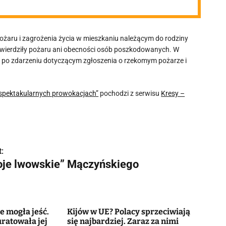
żaru i zagrożenia życia w mieszkaniu należącym do rodziny
 stwierdziły pożaru ani obecności osób poszkodowanych. W
da po zdarzeniu dotyczącym zgłoszenia o rzekomym pożarze i
„spektakularnych prowokacjach”
pochodzi z serwisu
Kresy –
:
oje lwowskie” Mączyńskiego
e mogła jeść.
Kijów w UE? Polacy sprzeciwiają
uratowała jej
się najbardziej. Zaraz za nimi