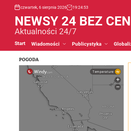
S
czwartek, 6 sierpnia 2026
19
:
24
:
54
k
i
NEWSY 24 BEZ CE
p
t
Aktualności 24/7
o
c
Start
Wiadomości
Publicystyka
Globali
o
n
POGODA
t
e
n
t