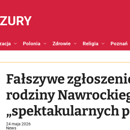
NZURY
zacja
Polonia
Zdrowie
Religia
Poznań
Fałszywe zgłoszen
rodziny Nawrockieg
„spektakularnych 
24 maja 2026
News