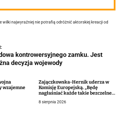
ilki najwyraźniej nie potrafią odróżnić aktorskiej kreacji od
:
dowa kontrowersyjnego zamku. Jest
żna decyzja wojewody
wojna
Zajączkowska-Hernik uderza w
cy wzajemne
Komisję Europejską. „Będę
nagłaśniać każde takie bezczelne
lekceważenie prawa”
8 sierpnia 2026