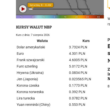
W
r
KURSY WALUT NBP
Kurs z dnia: 7 sierpnia 2026
P
Waluta
Kurs
B
Dolar amerykański
3.7324 PLN
Euro
4.301 PLN
Frank szwajcarski
4.6005 PLN
Funt szterling
5.0172 PLN
i
Z
Hrywna (Ukraina)
0.0834 PLN
i
N
Jen (Japonia)
0.023565 PLN
D
Korona czeska
0.1773 PLN
8
Korona norweska
0.392 PLN
Lira turecka
0.0782 PLN
Yuan renminbi (Chiny)
0.553 PLN
j