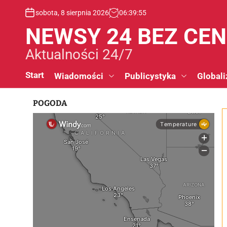
S
sobota, 8 sierpnia 2026
06
:
39
:
56
k
i
NEWSY 24 BEZ CE
p
t
Aktualności 24/7
o
c
Start
Wiadomości
Publicystyka
Globali
o
n
POGODA
t
e
n
t