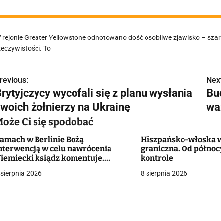
 rejonie Greater Yellowstone odnotowano dość osobliwe zjawisko – szare w
zeczywistości. To
revious:
Next
N
rytyjczycy wycofali się z planu wysłania
Bu
a
swoich żołnierzy na Ukrainę
wa
w
Może Ci się spodobać
amach w Berlinie Bożą
Hiszpańsko-włoska 
nterwencją w celu nawrócenia
graniczna. Od półno
g
iemiecki ksiądz komentuje.
kontrole
iecezja wydała oświadczenie
 sierpnia 2026
8 sierpnia 2026
a
c