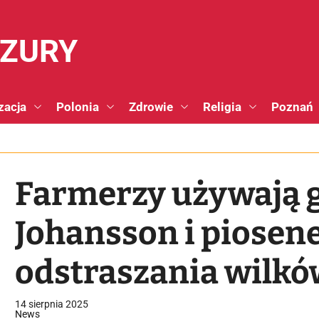
NZURY
zacja
Polonia
Zdrowie
Religia
Poznań
Farmerzy używają g
Johansson i piosen
odstraszania wilk
14 sierpnia 2025
News