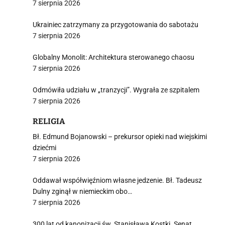
7 sierpnia 2026
Ukrainiec zatrzymany za przygotowania do sabotażu
7 sierpnia 2026
Globalny Monolit: Architektura sterowanego chaosu
7 sierpnia 2026
Odmówiła udziału w „tranzycji”. Wygrała ze szpitalem
7 sierpnia 2026
RELIGIA
Bł. Edmund Bojanowski – prekursor opieki nad wiejskimi
dziećmi
7 sierpnia 2026
Oddawał współwięźniom własne jedzenie. Bł. Tadeusz
Dulny zginął w niemieckim obo…
7 sierpnia 2026
300 lat od kanonizacji św. Stanisława Kostki. Senat