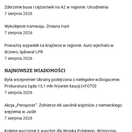
Zderzenie busa i ciężarówki na A2 w regionie. Utrudnienia
7 sierpnia 2026
Wykolejenie tramwaju. Zmiana tras!
7 sierpnia 2026
Poważny wypadek na krajówce w regionie. Auto wjechało w
drzewo, lądował LPR
7 sierpnia 2026
NAJNOWSZE WIADOMOŚCI
Była wicepremier Ukrainy podejrzana o nielegalne wzbogacenie.
Prokuratura żąda 13,1 mln hrywien kaucji [+FOTO]
7 sierpnia 2026
Akcja „Pensjonat”. Żołnierze AK uwolnili więźniów z niemieckiego
więzienia w Jaśle
7 sierpnia 2026
Kolejne wyrzutnie iLauncher dla Wojska Polskiego. Wzmocnią