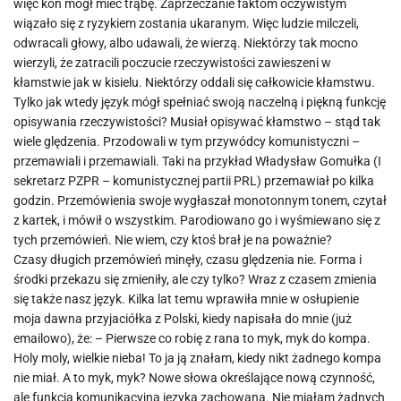
więc koń mógł mieć trąbę. Zaprzeczanie faktom oczywistym
wiązało się z ryzykiem zostania ukaranym. Więc ludzie milczeli,
odwracali głowy, albo udawali, że wierzą. Niektórzy tak mocno
wierzyli, że zatracili poczucie rzeczywistości zawieszeni w
kłamstwie jak w kisielu. Niektórzy oddali się całkowicie kłamstwu.
Tylko jak wtedy język mógł spełniać swoją naczelną i piękną funkcję
opisywania rzeczywistości? Musiał opisywać kłamstwo – stąd tak
wiele ględzenia. Przodowali w tym przywódcy komunistyczni –
przemawiali i przemawiali. Taki na przykład Władysław Gomułka (I
sekretarz PZPR – komunistycznej partii PRL) przemawiał po kilka
godzin. Przemówienia swoje wygłaszał monotonnym tonem, czytał
z kartek, i mówił o wszystkim. Parodiowano go i wyśmiewano się z
tych przemówień. Nie wiem, czy ktoś brał je na poważnie?
Czasy długich przemówień minęły, czasu ględzenia nie. Forma i
środki przekazu się zmieniły, ale czy tylko? Wraz z czasem zmienia
się także nasz język. Kilka lat temu wprawiła mnie w osłupienie
moja dawna przyjaciółka z Polski, kiedy napisała do mnie (już
emailowo), że: – Pierwsze co robię z rana to myk, myk do kompa.
Holy moly, wielkie nieba! To ja ją znałam, kiedy nikt żadnego kompa
nie miał. A to myk, myk? Nowe słowa określające nową czynność,
ale funkcja komunikacyjna języka zachowana. Nie miałam żadnych