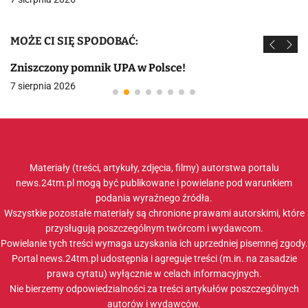
MOŻE CI SIĘ SPODOBAĆ:
Zniszczony pomnik UPA w Polsce!
7 sierpnia 2026
Materiały (treści, artykuły, zdjęcia, filmy) autorstwa portalu
news.24tm.pl mogą być publikowane i powielane pod warunkiem
podania wyraźnego źródła.
Wszystkie pozostałe materiały są chronione prawami autorskimi, które
przysługują poszczególnym twórcom i wydawcom.
Powielanie tych treści wymaga uzyskania ich uprzedniej pisemnej zgody.
Portal news.24tm.pl udostępnia i agreguje treści (m.in. na zasadzie
prawa cytatu) wyłącznie w celach informacyjnych.
Nie bierzemy odpowiedzialności za treści artykułów poszczególnych
autorów i wydawców.