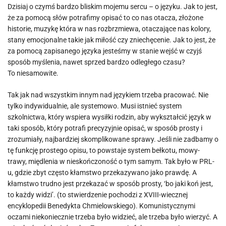
Dzisiaj o czymś bardzo bliskim mojemu sercu – o języku. Jak to jest,
że za pomocą słów potrafimy opisać to co nas otacza, złożone
historie, muzykę która w nas rozbrzmiewa, otaczające nas kolory,
stany emocjonalne takie jak miłość czy zniechęcenie. Jak to jest, że
za pomocą zapisanego języka jesteśmy w stanie wejść w czyjś
sposób myślenia, nawet sprzed bardzo odległego czasu?
To niesamowite.
Tak jak nad wszystkim innym nad językiem trzeba pracować. Nie
tylko indywidualnie, ale systemowo. Musi istnieć system
szkolnictwa, który wspiera wysiłki rodzin, aby wykształcić język w
taki sposób, który potrafi precyzyjnie opisać, w sposób prosty i
zrozumiały, najbardziej skomplikowane sprawy. Jeśli nie zadbamy o
tę funkcję prostego opisu, to powstaje system bełkotu, mowy-
trawy, międlenia w nieskończoność o tym samym. Tak było w PRL-
u, gdzie zbyt często kłamstwo przekazywano jako prawdę. A
kłamstwo trudno jest przekazać w sposób prosty, ‘bo jaki koń jest,
to każdy widzi’. (to stwierdzenie pochodzi z XVIII-wiecznej
encyklopedii Benedykta Chmielowskiego). Komunistycznymi
oczami niekoniecznie trzeba było widzieć, ale trzeba było wierzyć. A