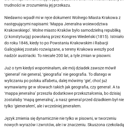
trudności w zrozumieniu jej przekazu.
Niedawno wpadł mi w ręce dokument Wolnego Miasta Krakowa z
następującymi napisami: ‘Mappa Jeneralna woiewodztwa
Krakowskiego’. Wolne miasto Kraków było samodzielną republiką
(z konstytucją) powołaną przez Kongres Wiedeński (1815). Istniało
do roku 1846, kiedy to po Powstaniu Krakowskim i Rabacji
Galicyjskiej zostało rozwiązane, a tereny Krakowa weszły pod
nadzór austriacki. To niecałe 200 lat, a tyle zmian w pisowni.
Już o tym kiedyś wspominałam, ale mój dziadek zawsze mówił
‘gienerał’ nie general, ‘gieografia’ nie geografia. To dlatego w
wyliczaniu po polsku alfabetu, dalej mówimy ‘gie’, choć już
wymawiamy ge w słowach takich jak geografia, czy generał. A ta
‘mappa jeneralna’ przeszła dodatkowe przekształcenia, bo dzisiaj
zostałaby ‘mapą generalną’, a nasz general przed dziadkiem był nie
tylko ‘gienerałem’, ale i wcześniej jenerałem.
Język zmienia się dynamicznie nie tylko w pisowni, w tworzeniu
nowych wyrazów i zwrotów, ale i w znaczeniu. Skuszona czekoladą