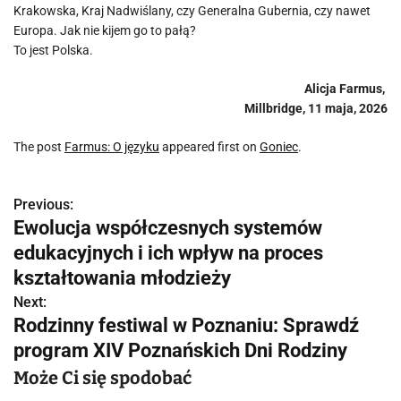
Krakowska, Kraj Nadwiślany, czy Generalna Gubernia, czy nawet
Europa. Jak nie kijem go to pałą?
To jest Polska.
Alicja Farmus,
Millbridge, 11 maja, 2026
The post
Farmus: O języku
appeared first on
Goniec
.
Previous:
N
Ewolucja współczesnych systemów
a
edukacyjnych i ich wpływ na proces
w
kształtowania młodzieży
Next:
i
Rodzinny festiwal w Poznaniu: Sprawdź
g
program XIV Poznańskich Dni Rodziny
a
Może Ci się spodobać