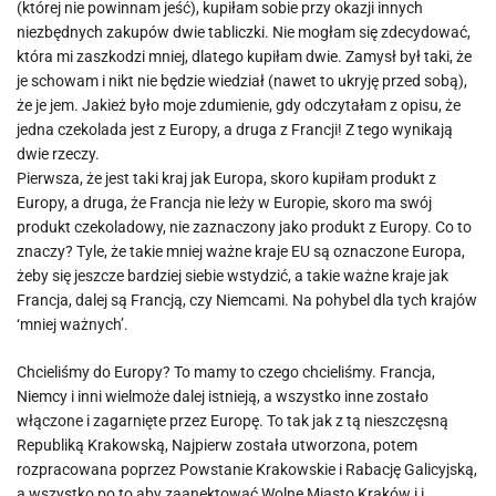
(której nie powinnam jeść), kupiłam sobie przy okazji innych
niezbędnych zakupów dwie tabliczki. Nie mogłam się zdecydować,
która mi zaszkodzi mniej, dlatego kupiłam dwie. Zamysł był taki, że
je schowam i nikt nie będzie wiedział (nawet to ukryję przed sobą),
że je jem. Jakież było moje zdumienie, gdy odczytałam z opisu, że
jedna czekolada jest z Europy, a druga z Francji! Z tego wynikają
dwie rzeczy.
Pierwsza, że jest taki kraj jak Europa, skoro kupiłam produkt z
Europy, a druga, że Francja nie leży w Europie, skoro ma swój
produkt czekoladowy, nie zaznaczony jako produkt z Europy. Co to
znaczy? Tyle, że takie mniej ważne kraje EU są oznaczone Europa,
żeby się jeszcze bardziej siebie wstydzić, a takie ważne kraje jak
Francja, dalej są Francją, czy Niemcami. Na pohybel dla tych krajów
‘mniej ważnych’.
Chcieliśmy do Europy? To mamy to czego chcieliśmy. Francja,
Niemcy i inni wielmoże dalej istnieją, a wszystko inne zostało
włączone i zagarnięte przez Europę. To tak jak z tą nieszczęsną
Republiką Krakowską, Najpierw została utworzona, potem
rozpracowana poprzez Powstanie Krakowskie i Rabację Galicyjską,
a wszystko po to aby zaanektować Wolne Miasto Kraków i i