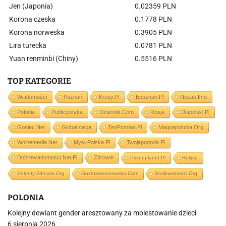
Jen (Japonia)
0.02359 PLN
Korona czeska
0.1778 PLN
Korona norweska
0.3905 PLN
Lira turecka
0.0781 PLN
Yuan renminbi (Chiny)
0.5516 PLN
TOP KATEGORIE
Wiadomości
Poznań
Kresy.pl
Epoznan.pl
Nczas.info
Polonia
Publicystyka
Dziennik.com
Rosja
Dlapolski.pl
Goniec.net
Globalizacja
TenPoznan.pl
Magnapolonia.org
Wolnemedia.net
Mysl-Polska.pl
Twojapogoda.pl
Dobrewiadomosci.net.pl
Zdrowie
Prisonplanet.pl
Religia
Sekrety-Zdrowia.org
Gazetawarszawska.com
Stolikwolnosci.org
POLONIA
Kolejny dewiant gender aresztowany za molestowanie dzieci
6 sierpnia 2026