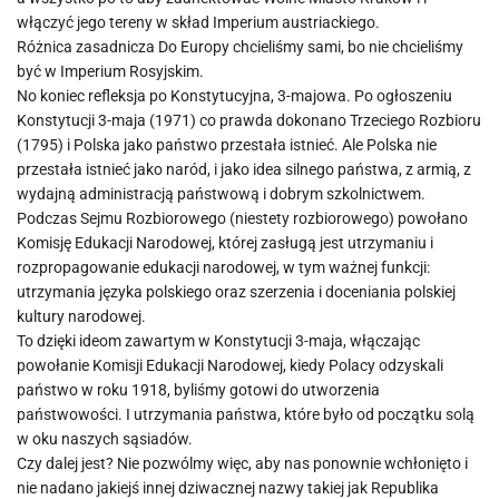
włączyć jego tereny w skład Imperium austriackiego.
Różnica zasadnicza Do Europy chcieliśmy sami, bo nie chcieliśmy
być w Imperium Rosyjskim.
No koniec refleksja po Konstytucyjna, 3-majowa. Po ogłoszeniu
Konstytucji 3-maja (1971) co prawda dokonano Trzeciego Rozbioru
(1795) i Polska jako państwo przestała istnieć. Ale Polska nie
przestała istnieć jako naród, i jako idea silnego państwa, z armią, z
wydajną administracją państwową i dobrym szkolnictwem.
Podczas Sejmu Rozbiorowego (niestety rozbiorowego) powołano
Komisję Edukacji Narodowej, której zasługą jest utrzymaniu i
rozpropagowanie edukacji narodowej, w tym ważnej funkcji:
utrzymania języka polskiego oraz szerzenia i doceniania polskiej
kultury narodowej.
To dzięki ideom zawartym w Konstytucji 3-maja, włączając
powołanie Komisji Edukacji Narodowej, kiedy Polacy odzyskali
państwo w roku 1918, byliśmy gotowi do utworzenia
państwowości. I utrzymania państwa, które było od początku solą
w oku naszych sąsiadów.
Czy dalej jest? Nie pozwólmy więc, aby nas ponownie wchłonięto i
nie nadano jakiejś innej dziwacznej nazwy takiej jak Republika