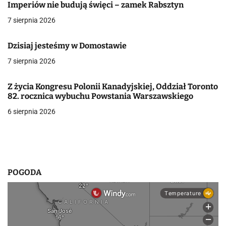
c
Imperiów nie budują święci – zamek Rabsztyn
7 sierpnia 2026
j
a
Dzisiaj jesteśmy w Domostawie
7 sierpnia 2026
w
p
Z życia Kongresu Polonii Kanadyjskiej, Oddział Toronto
82. rocznica wybuchu Powstania Warszawskiego
i
6 sierpnia 2026
s
u
POGODA