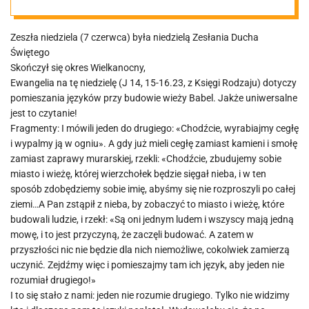
Zeszła niedziela (7 czerwca) była niedzielą Zesłania Ducha
Świętego
Skończył się okres Wielkanocny,
Ewangelia na tę niedzielę (J 14, 15-16.23, z Księgi Rodzaju) dotyczy
pomieszania języków przy budowie wieży Babel. Jakże uniwersalne
jest to czytanie!
Fragmenty: I mówili jeden do drugiego: «Chodźcie, wyrabiajmy cegłę
i wypalmy ją w ogniu». A gdy już mieli cegłę zamiast kamieni i smołę
zamiast zaprawy murarskiej, rzekli: «Chodźcie, zbudujemy sobie
miasto i wieżę, której wierzchołek będzie sięgał nieba, i w ten
sposób zdobędziemy sobie imię, abyśmy się nie rozproszyli po całej
ziemi…A Pan zstąpił z nieba, by zobaczyć to miasto i wieżę, które
budowali ludzie, i rzekł: «Są oni jednym ludem i wszyscy mają jedną
mowę, i to jest przyczyną, że zaczęli budować. A zatem w
przyszłości nic nie będzie dla nich niemożliwe, cokolwiek zamierzą
uczynić. Zejdźmy więc i pomieszajmy tam ich język, aby jeden nie
rozumiał drugiego!»
I to się stało z nami: jeden nie rozumie drugiego. Tylko nie widzimy