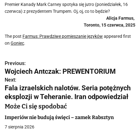
Premier Kanady Mark Carney spotyka się jutro (poniedziałek, 16
czerwca) z prezydentem Trumpem. Oj, oj, co to będzie?
Alicja Farmus,
Toronto, 15 czerwca, 2025
The post
Farmus: Prawdziwe pomieszanie języków
appeared first
on
Goniec
.
Previous:
N
Wojciech Antczak: PREWENTORIUM
a
Next:
Fala izraelskich nalotów. Seria potężnych
w
eksplozji w Teheranie. Iran odpowiedział
i
Może Ci się spodobać
g
Imperiów nie budują święci – zamek Rabsztyn
a
7 sierpnia 2026
c