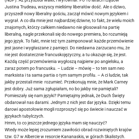
(NDP). Aż przyszedł walec i wyrównał. Po 10 latach rządów
Justina Trudeau, wszyscy mieliśmy liberałów dość. Ale o dziwo,
przyszedł nowy liberalny gościu, zaczął mówić nowym językiem i
wygrał. A co dla mnie jest najbardziej dziwne, to fakt, że wielu moich
znajomych, którzy całkiem niedawno nie głosowali na partię
liberalną, nagle przekonali się do nowego premiera, bo rozumieją
jego język. To fakt, mnie też tym zaimponował: każde przemówienie
jest jasne i wygłaszane z pamięci. Do niedawna zarzucano mu, że
nie jest dostatecznie francuskojęzyczny, a tu okazuje się, że jest.
Każdą część przemówienia wygłoszą najpierw po angielsku, a
zaraz potem po francusku. – Ludzie – mówię – to ten sam neo
marksista i ta sama partia o tym samym profilu. – A ci ludzie, tak
jakby przestali mnie rozumieć. Przekonują mnie, że Mark Carney
jest dobry. Już sama zgłupiałam, no bo jakby nie pamiętali?
Pomieszały się nam języki? Pamiętajmy jednak, że Duch Święty
obdarował nas darami. Jednym z nich jest dar języka. Dzięki temu
darowi apostołowie mogli rozproszyć się po świecie i nauczać w
językach tubylczych.
Hmm, to co jeszcze jednego języka mam się nauczyć?
Wtedy może lepiej zrozumiem zawiłości obrad rozwiniętych krajów
tzw. G7 w Albercie w resorcie Kananaskis, w górach Skalistych.