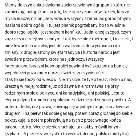
Mamy do czynienia z dwiema zacietrzewionymi grupami, które nie
zamierzają ustąpić ani na jotę, lżąc opozycjonistów, takich, którzy
myślą inaczej niż oni, ile wlezie, a wszyscy szermując górnolotnymi
hasłami dobra ogółu. I tu jest piernik pogrzebany, bo to właśnie
dobro tego ‘ogółu’ jest sednem konfliktu. Jedni chcą czegoś, czym
zaprzeczają racji bycia innym. I tak bycie nie z metropolii, i nie z elit, i
nie z lewackich uczelni, jest do zwalczenia, do wyśmiania i do
zmiany. Z drugiej strony święta tradycja i historia narodu jest
światłem przewodnim, które nas jednoczy, i wszyscy
internacjonalistyczni kosmopolici powinni być skazani na banicję i
wypchnięci poza mury naszej świętej rzeczywistości.
I tak to się toczy od wieków. Nie myślcie, że tylko teraz, i tylko u nas,
Zresztą w mojej rodzinie już od dawna nie rozmawia się przy
rodzinnym stole o polityce, ani kanadyjskiej, ani polskiej. Jest to
chyba jedyna formuła na spokojne zjedzenie rodzinnego posiłku. A
potem…Jedni, ci z prawa, zbierają się w jednym rogu, a ci z lewa w
drugiem. I najpierw tak sobie gadają, potem coraz głośniej do siebie
pokrzykują, a potem pokrzykują na tych z przeciwnego końca
salonu, itd, itp. Wcale się nie słuchają, tak jakby mówili innymi
językami. A przecież wszystko to wykształcone, polski (i nie tylko)