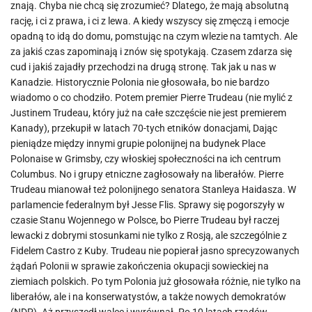
znają. Chyba nie chcą się zrozumieć? Dlatego, że mają absolutną
rację, i ci z prawa, i ci z lewa. A kiedy wszyscy się zmęczą i emocje
opadną to idą do domu, pomstując na czym wlezie na tamtych. Ale
za jakiś czas zapominają i znów się spotykają. Czasem zdarza się
cud i jakiś zajadły przechodzi na drugą stronę. Tak jak u nas w
Kanadzie. Historycznie Polonia nie głosowała, bo nie bardzo
wiadomo o co chodziło. Potem premier Pierre Trudeau (nie mylić z
Justinem Trudeau, który już na całe szczęście nie jest premierem
Kanady), przekupił w latach 70-tych etników donacjami, Dając
pieniądze między innymi grupie polonijnej na budynek Place
Polonaise w Grimsby, czy włoskiej społeczności na ich centrum
Columbus. No i grupy etniczne zagłosowały na liberałów. Pierre
Trudeau mianował też polonijnego senatora Stanleya Haidasza. W
parlamencie federalnym był Jesse Flis. Sprawy się pogorszyły w
czasie Stanu Wojennego w Polsce, bo Pierre Trudeau był raczej
lewacki z dobrymi stosunkami nie tylko z Rosją, ale szczególnie z
Fidelem Castro z Kuby. Trudeau nie popierał jasno sprecyzowanych
żądań Polonii w sprawie zakończenia okupacji sowieckiej na
ziemiach polskich. Po tym Polonia już głosowała różnie, nie tylko na
liberałów, ale i na konserwatystów, a także nowych demokratów