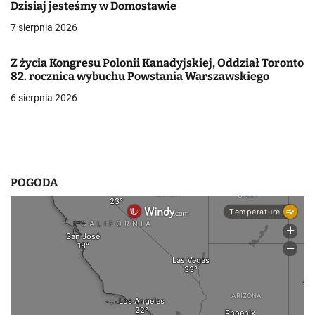
Dzisiaj jesteśmy w Domostawie
j
7 sierpnia 2026
a
Z życia Kongresu Polonii Kanadyjskiej, Oddział Toronto
w
82. rocznica wybuchu Powstania Warszawskiego
p
6 sierpnia 2026
i
s
u
POGODA