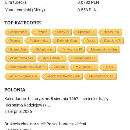
Lira turecka
0.0782 PLN
Yuan renminbi (Chiny)
0.553 PLN
TOP KATEGORIE
Wiadomości
Poznań
Kresy.pl
Epoznan.pl
Nczas.info
Polonia
Publicystyka
Dziennik.com
Rosja
Dlapolski.pl
Goniec.net
Globalizacja
TenPoznan.pl
Magnapolonia.org
Wolnemedia.net
Mysl-Polska.pl
Twojapogoda.pl
Dobrewiadomosci.net.pl
Zdrowie
Prisonplanet.pl
Religia
Sekrety-Zdrowia.org
Gazetawarszawska.com
Stolikwolnosci.org
POLONIA
Kalendarium historyczne: 8 sierpnia 1667 – śmierć zdrajcy
Hieronima Radziejowski…
8 sierpnia 2026
Bruksela chce narzucić Polsce handel dziećmi