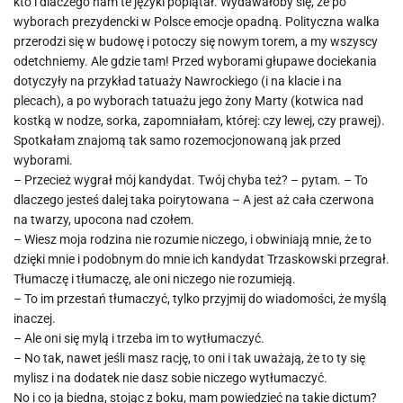
kto i dlaczego nam te języki poplątał. Wydawałoby się, że po
wyborach prezydencki w Polsce emocje opadną. Polityczna walka
przerodzi się w budowę i potoczy się nowym torem, a my wszyscy
odetchniemy. Ale gdzie tam! Przed wyborami głupawe dociekania
dotyczyły na przykład tatuaży Nawrockiego (i na klacie i na
plecach), a po wyborach tatuażu jego żony Marty (kotwica nad
kostką w nodze, sorka, zapomniałam, której: czy lewej, czy prawej).
Spotkałam znajomą tak samo rozemocjonowaną jak przed
wyborami.
– Przecież wygrał mój kandydat. Twój chyba też? – pytam. – To
dlaczego jesteś dalej taka poirytowana – A jest aż cała czerwona
na twarzy, upocona nad czołem.
– Wiesz moja rodzina nie rozumie niczego, i obwiniają mnie, że to
dzięki mnie i podobnym do mnie ich kandydat Trzaskowski przegrał.
Tłumaczę i tłumaczę, ale oni niczego nie rozumieją.
– To im przestań tłumaczyć, tylko przyjmij do wiadomości, że myślą
inaczej.
– Ale oni się mylą i trzeba im to wytłumaczyć.
– No tak, nawet jeśli masz rację, to oni i tak uważają, że to ty się
mylisz i na dodatek nie dasz sobie niczego wytłumaczyć.
No i co ja biedna, stojąc z boku, mam powiedzieć na takie dictum?