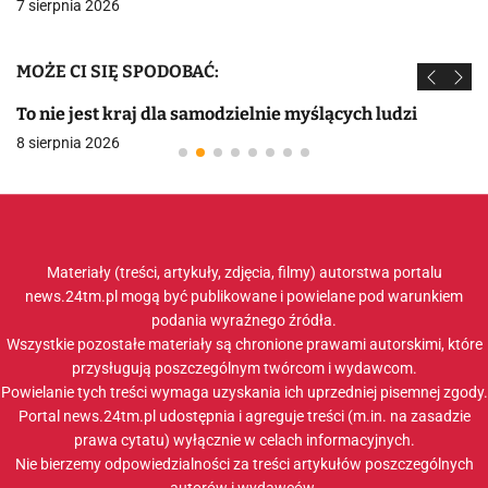
7 sierpnia 2026
MOŻE CI SIĘ SPODOBAĆ:
To nie jest kraj dla samodzielnie myślących ludzi
8 sierpnia 2026
Materiały (treści, artykuły, zdjęcia, filmy) autorstwa portalu
news.24tm.pl mogą być publikowane i powielane pod warunkiem
podania wyraźnego źródła.
Wszystkie pozostałe materiały są chronione prawami autorskimi, które
przysługują poszczególnym twórcom i wydawcom.
Powielanie tych treści wymaga uzyskania ich uprzedniej pisemnej zgody.
Portal news.24tm.pl udostępnia i agreguje treści (m.in. na zasadzie
prawa cytatu) wyłącznie w celach informacyjnych.
Nie bierzemy odpowiedzialności za treści artykułów poszczególnych