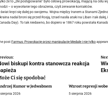
ylko że to „złe postępowanie” było celową prowokacją, mającą na celu wy
hodzi – o wywołanie tego obrażenia, czyli zerwanie kontaktów.
 świat kręci się dalej po swojemu. Wojna między Iranem a Stanami Zjedn
kraina nadal broni się przed Rosją, Izrael nasila ataki na Liban i tak dale
Canada Day). To tak niedawno, bo dopiero w 1867 roku powstała Kanada. W
he post
Farmus: Prowokacje przez manipulacje Medale i nie tylko
appeare
revious:
Next
N
Nowi biskupi kontra stanowcza reakcja
Wie
a
papieża
Eks
w
Może Ci się spodobać
ndrzej Kumor w Jedwabnem
Wzrost represji wob
 sierpnia 2026
5 sierpnia 2026
g
a