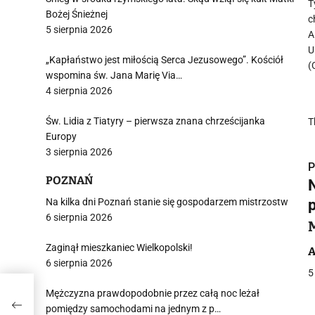
T
Bożej Śnieżnej
c
5 sierpnia 2026
A
U
„Kapłaństwo jest miłością Serca Jezusowego”. Kościół
(
wspomina św. Jana Marię Via…
4 sierpnia 2026
Św. Lidia z Tiatyry – pierwsza znana chrześcijanka
T
Europy
3 sierpnia 2026
P
POZNAŃ
Na kilka dni Poznań stanie się gospodarzem mistrzostw
6 sierpnia 2026
i
Zaginął mieszkaniec Wielkopolski!
A
6 sierpnia 2026
5
Mężczyzna prawdopodobnie przez całą noc leżał
ża
pomiędzy samochodami na jednym z p…