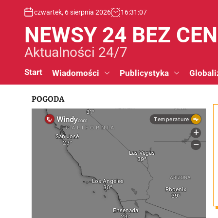
S
czwartek, 6 sierpnia 2026
16
:
31
:
08
k
i
NEWSY 24 BEZ CE
p
t
Aktualności 24/7
o
c
Start
Wiadomości
Publicystyka
Globali
o
n
POGODA
t
e
n
t