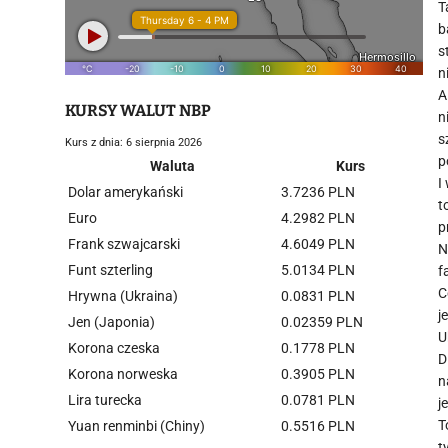
T
b
s
n
A
KURSY WALUT NBP
n
s
Kurs z dnia: 6 sierpnia 2026
p
Waluta
Kurs
I
Dolar amerykański
3.7236 PLN
t
Euro
4.2982 PLN
p
Frank szwajcarski
4.6049 PLN
N
Funt szterling
5.0134 PLN
f
C
Hrywna (Ukraina)
0.0831 PLN
j
Jen (Japonia)
0.02359 PLN
U
Korona czeska
0.1778 PLN
D
Korona norweska
0.3905 PLN
n
Lira turecka
0.0781 PLN
j
T
Yuan renminbi (Chiny)
0.5516 PLN
t