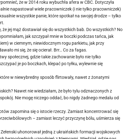
zypomnieć, że w 2014 roku wybuchła afera w CBC. Dotyczyła
alnie napastował wiele pracowniczek (i nie tylko pracowniczek)
ualnie wszystkie panie, które spotkał na swojej drodze – tylko
rt.
, że jej mąż dostawiał się do wszystkich bab. Do wszystkich? No
rzypomniałam, jak szczypał mnie w boczki podczas tańca, jak
dkiem) w ciemnym, niewidocznym rogu parkietu, jak przy
wało mi się, że się ocierał. Brr… Co za fagas.
twy społecznej, gdzie takie zachowanie było nie tylko
zczypać je po boczkach, klepać po tyłku, wylewnie się
, które w niewybredny sposób flirtowały, nawet z żonatymi
ńskich? Nawet nie wiedziałam, że było tylu odznaczonych z
mi spokój. Nie mogę niczego oddać, bo nigdy żadnego medalu od
tów zapomina się o istocie rzeczy. Zamiast koncentrować się
przeciwbólowych – zamiast leczyć przyczynę bólu, uśmierza się
o Zełenski uhonorował jedną z ukraińskich formacji wojskowych
ich bezpośrednich uzgodnień z Niemcami. Wiedział, gdzie nas