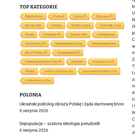
TOP KATEGORIE
b
U
Wiadomości
Poznań
Kresy.pl
Epoznan.pl
N
Nczas.info
Polonia
Publicystyka
Dziennik.com
(
p
Rosja
Dlapolski.pl
Goniec.net
Globalizacja
C
TenPoznan.pl
Magnapolonia.org
Wolnemedia.net
w
m
Mysl-Polska.pl
Twojapogoda.pl
Z
Dobrewiadomosci.net.pl
Zdrowie
Prisonplanet.pl
T
Religia
Sekrety-Zdrowia.org
Gazetawarszawska.com
L
z
Stolikwolnosci.org
n
A
POLONIA
t
Ukraiński politolog obraża Polskę i żąda darmowej broni
I
6 sierpnia 2026
W
C
Depopulacja – szalona ideologia pseudoelit
o
6 sierpnia 2026
J