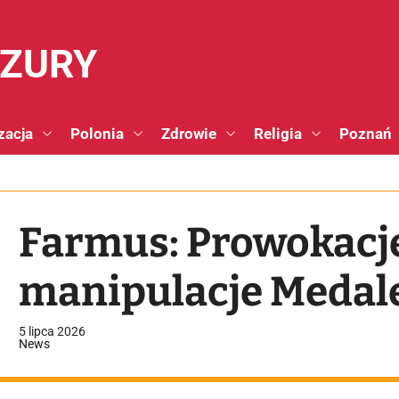
NZURY
zacja
Polonia
Zdrowie
Religia
Poznań
Farmus: Prowokacj
manipulacje Medale 
5 lipca 2026
News