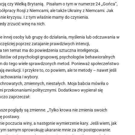
ancją czy Wielką Brytanią. Pisałam o tym w numerze 24 „Gońca”,
półpracy Rosji z Niemcami, ale także Ukrainy z Niemcami. Jak
ie kryzysu. I z tym właśnie mamy do czynienia.
tedy zrzucić winę na nich.
e innej osoby lub grupy do działania, myślenia lub odczuwania w
zęściej poprzez zatajanie prawdziwych intencji,
a ten temat ma do powiedzenia sztuczna inteligencja.
jalistów od psychologii grupowej, psychologów behawioralnych
im do tego wiele sprawdzonych metod. Ponieważ społeczeństwo
ą ewolucji. I przykre to, co powiem, ale te metody – nawet jeśli
 zachowania i wybory.
ichrowatych, zmiennych, niestałych. Moja babcia mówiła o
nymi przekonaniami politycznymi. Dodatkowo wypierał się
wczo zaprzeczał:
o nasze poglądy są zmienne. „Tylko krowa nie zmienia swoich
nę postawy.
 poczucia winy, a następnie wymierzenie kary. Jeśli wiem, jak
, a tym samym sprowokuję ukaranie mnie za złe postępowanie.