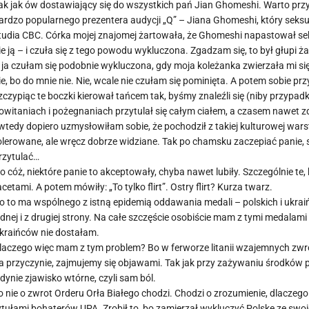
ak jak ów dostawiający się do wszystkich pań Jian Ghomeshi. Warto pr
ardzo popularnego prezentera audycji „Q” – Jiana Ghomeshi, który seksu
tudia CBC. Córka mojej znajomej żartowała, że Ghomeshi napastował seks
ie ją – i czuła się z tego powodu wykluczona. Zgadzam się, to był głupi ża
 ja czułam się podobnie wykluczona, gdy moja koleżanka zwierzała mi się
ie, bo do mnie nie. Nie, wcale nie czułam się pominięta. A potem sobie p
zczypiąc te boczki kierował tańcem tak, byśmy znaleźli się (niby przypa
owitaniach i pożegnaniach przytulał się całym ciałem, a czasem nawet zda
 wtedy dopiero uzmysłowiłam sobie, że pochodził z takiej kulturowej wars
olerowane, ale wręcz dobrze widziane. Tak po chamsku zaczepiać panie, s
rzytulać…
o cóż, niektóre panie to akceptowały, chyba nawet lubiły. Szczególnie te
acetami. A potem mówiły: „To tylko flirt”. Ostry flirt? Kurza twarz.
o to ma wspólnego z istną epidemią oddawania medali – polskich i ukrai
ednej i z drugiej strony. Na całe szczęście osobiście mam z tymi medala
kraińców nie dostałam.
laczego więc mam z tym problem? Bo w ferworze litanii wzajemnych zwro
a przyczynie, zajmujemy się objawami. Tak jak przy zażywaniu środków 
edynie zjawisko wtórne, czyli sam ból.
o nie o zwrot Orderu Orła Białego chodzi. Chodzi o zrozumienie, dlaczeg
ytułami bohaterów UPA. Zrobił to, bo zamierzał wykluczyć Polskę ze swo