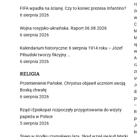
r
FIFA wpadła na ścianę. Czy to koniec prezesa Infantino?
ż
6 sierpnia 2026
w
C
Wojna rosyjsko-ukraińska. Raport 06.08.2026
M
6 sierpnia 2026
M
s
Kalendarium historyczne: 6 sierpnia 1914 roku – Józef
w
Piłsudski tworzy fikcyjny …
A
6 sierpnia 2026
c
z
RELIGIA
u
Przemienienie Pańskie. Chrystus objawił uczniom swoją
J
Boską chwałę
d
6 sierpnia 2026
p
–
Rząd i Episkopat rozpoczęły przygotowania do wizyty
R
papieża w Polsce
p
5 sierpnia 2026
J
k
Śnieg w środku rzymskiego lata. Skąd wziął się kult Matki