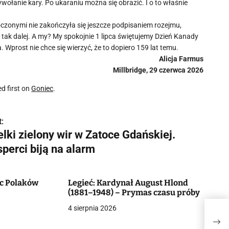
wołanie kary. Po ukaraniu można się obrazić. I o to właśnie
oczonymi nie zakończyła się jeszcze podpisaniem rozejmu,
j, i tak dalej. A my? My spokojnie 1 lipca świętujemy Dzień Kanady
prost nie chce się wierzyć, że to dopiero 159 lat temu.
Alicja Farmus
Millbridge, 29 czerwca 2026
d first on
Goniec
.
:
lki zielony wir w Zatoce Gdańskiej.
perci biją na alarm
ec Polaków
Legieć: Kardynał August Hlond
(1881–1948) – Prymas czasu próby
4 sierpnia 2026
Wiel
biją