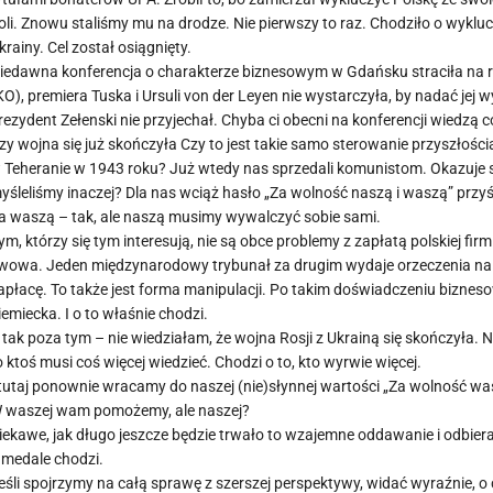
oli. Znowu staliśmy mu na drodze. Nie pierwszy to raz. Chodziło o wykluc
krainy. Cel został osiągnięty.
iedawna konferencja o charakterze biznesowym w Gdańsku straciła na
KO), premiera Tuska i Ursuli von der Leyen nie wystarczyła, by nadać jej 
rezydent Zełenski nie przyjechał. Chyba ci obecni na konferencji wiedzą
zy wojna się już skończyła Czy to jest takie samo sterowanie przyszłością
 Teheranie w 1943 roku? Już wtedy nas sprzedali komunistom. Okazuje si
yśleliśmy inaczej? Dla nas wciąż hasło „Za wolność naszą i waszą” przy
a waszą – tak, ale naszą musimy wywalczyć sobie sami.
ym, którzy się tym interesują, nie są obce problemy z zapłatą polskiej f
wowa. Jeden międzynarodowy trybunał za drugim wydaje orzeczenia na rz
apłacę. To także jest forma manipulacji. Po takim doświadczeniu biznes
iemiecka. I o to właśnie chodzi.
 tak poza tym – nie wiedziałam, że wojna Rosji z Ukrainą się skończyła. Ni
o ktoś musi coś więcej wiedzieć. Chodzi o to, kto wyrwie więcej.
 tutaj ponownie wracamy do naszej (nie)słynnej wartości „Za wolność was
 waszej wam pomożemy, ale naszej?
iekawe, jak długo jeszcze będzie trwało to wzajemne oddawanie i odbiera
 medale chodzi.
eśli spojrzymy na całą sprawę z szerszej perspektywy, widać wyraźnie, o c