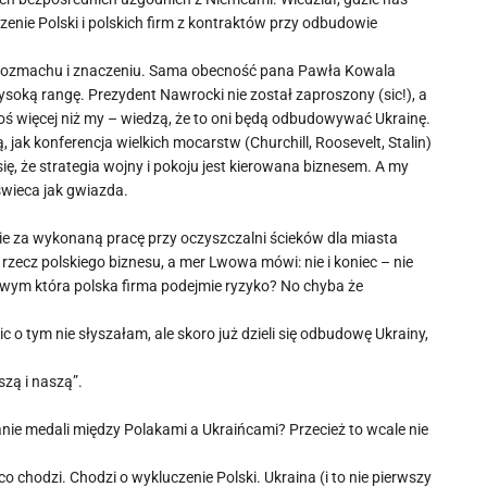
zenie Polski i polskich firm z kontraktów przy odbudowie
 rozmachu i znaczeniu. Sama obecność pana Pawła Kowala
wysoką rangę. Prezydent Nawrocki nie został zaproszony (sic!), a
 coś więcej niż my – wiedzą, że to oni będą odbudowywać Ukrainę.
, jak konferencja wielkich mocarstw (Churchill, Roosevelt, Stalin)
ę, że strategia wojny i pokoju jest kierowana biznesem. A my
świeca jak gwiazda.
irmie za wykonaną pracę przy oczyszczalni ścieków dla miasta
ecz polskiego biznesu, a mer Lwowa mówi: nie i koniec – nie
owym która polska firma podejmie ryzyko? No chyba że
c o tym nie słyszałam, ale skoro już dzieli się odbudowę Ukrainy,
zą i naszą”.
nie medali między Polakami a Ukraińcami? Przecież to wcale nie
o chodzi. Chodzi o wykluczenie Polski. Ukraina (i to nie pierwszy