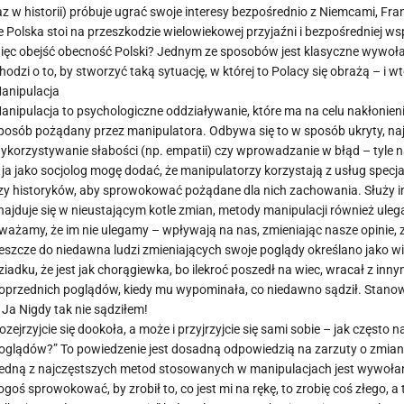
az w historii) próbuje ugrać swoje interesy bezpośrednio z Niemcami, Fr
e Polska stoi na przeszkodzie wielowiekowej przyjaźni i bezpośredniej ws
ięc obejść obecność Polski? Jednym ze sposobów jest klasyczne wywołan
hodzi o to, by stworzyć taką sytuację, w której to Polacy się obrażą – i w
anipulacja
anipulacja to psychologiczne oddziaływanie, które ma na celu nakłonieni
posób pożądany przez manipulatora. Odbywa się to w sposób ukryty, najc
ykorzystywanie słabości (np. empatii) czy wprowadzanie w błąd – tyle n
 ja jako socjolog mogę dodać, że manipulatorzy korzystają z usług spec
zy historyków, aby sprowokować pożądane dla nich zachowania. Służy 
najduje się w nieustającym kotle zmian, metody manipulacji również ulegaj
ważamy, że im nie ulegamy – wpływają na nas, zmieniając nasze opinie,
eszcze do niedawna ludzi zmieniających swoje poglądy określano jako w
ziadku, że jest jak chorągiewka, bo ilekroć poszedł na wiec, wracał z in
oprzednich poglądów, kiedy mu wypominała, co niedawno sądził. Stano
 Ja Nigdy tak nie sądziłem!
ozejrzyjcie się dookoła, a może i przyjrzyjcie się sami sobie – jak częst
oglądów?” To powiedzenie jest dosadną odpowiedzią na zarzuty o zmia
edną z najczęstszych metod stosowanych w manipulacjach jest wywołanie
ogoś sprowokować, by zrobił to, co jest mi na rękę, to zrobię coś złego