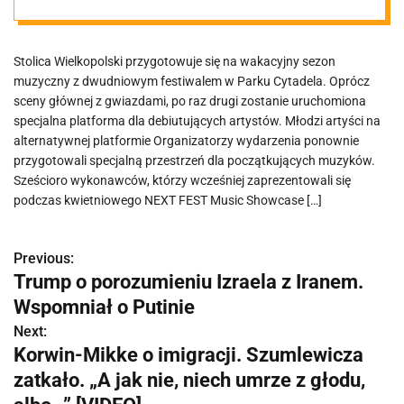
Poznaniu. Kto
Stolica Wielkopolski przygotowuje się na wakacyjny sezon
wystąpi?
muzyczny z dwudniowym festiwalem w Parku Cytadela. Oprócz
sceny głównej z gwiazdami, po raz drugi zostanie uruchomiona
specjalna platforma dla debiutujących artystów. Młodzi artyści na
alternatywnej platformie Organizatorzy wydarzenia ponownie
przygotowali specjalną przestrzeń dla początkujących muzyków.
Sześcioro wykonawców, którzy wcześniej zaprezentowali się
podczas kwietniowego NEXT FEST Music Showcase […]
Previous:
N
Trump o porozumieniu Izraela z Iranem.
a
Wspomniał o Putinie
w
Next:
Korwin-Mikke o imigracji. Szumlewicza
i
zatkało. „A jak nie, niech umrze z głodu,
g