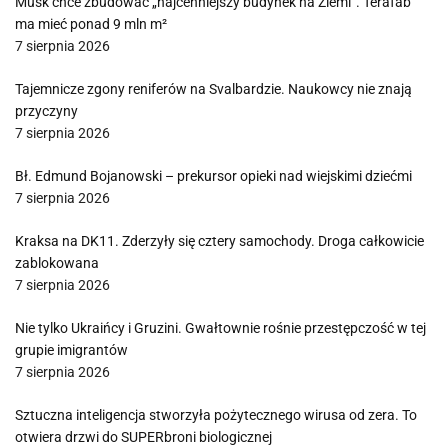
Musk chce zbudować „najcenniejszy budynek na Ziemi”. Terafab
ma mieć ponad 9 mln m²
7 sierpnia 2026
Tajemnicze zgony reniferów na Svalbardzie. Naukowcy nie znają
przyczyny
7 sierpnia 2026
Bł. Edmund Bojanowski – prekursor opieki nad wiejskimi dziećmi
7 sierpnia 2026
Kraksa na DK11. Zderzyły się cztery samochody. Droga całkowicie
zablokowana
7 sierpnia 2026
Nie tylko Ukraińcy i Gruzini. Gwałtownie rośnie przestępczość w tej
grupie imigrantów
7 sierpnia 2026
Sztuczna inteligencja stworzyła pożytecznego wirusa od zera. To
otwiera drzwi do SUPERbroni biologicznej