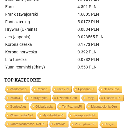
Euro
4.301 PLN
Frank szwajcarski
4.6005 PLN
Funt szterling
5.0172 PLN
Hrywna (Ukraina)
0.0834 PLN
Jen (Japonia)
0.023565 PLN
Korona czeska
0.1773 PLN
Korona norweska
0.392 PLN
Lira turecka
0.0782 PLN
Yuan renminbi (Chiny)
0.553 PLN
TOP KATEGORIE
Wiadomości
Poznań
Kresy.pl
Epoznan.pl
Nczas.info
Polonia
Publicystyka
Dziennik.com
Rosja
Dlapolski.pl
Goniec.net
Globalizacja
TenPoznan.pl
Magnapolonia.org
Wolnemedia.net
Mysl-Polska.pl
Twojapogoda.pl
Dobrewiadomosci.net.pl
Zdrowie
Prisonplanet.pl
Religia