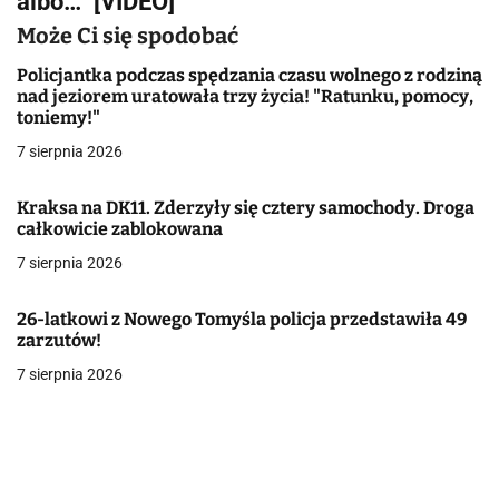
albo…” [VIDEO]
a
Może Ci się spodobać
c
Policjantka podczas spędzania czasu wolnego z rodziną
nad jeziorem uratowała trzy życia! "Ratunku, pomocy,
j
toniemy!"
7 sierpnia 2026
a
w
Kraksa na DK11. Zderzyły się cztery samochody. Droga
całkowicie zablokowana
p
7 sierpnia 2026
i
26-latkowi z Nowego Tomyśla policja przedstawiła 49
s
zarzutów!
u
7 sierpnia 2026