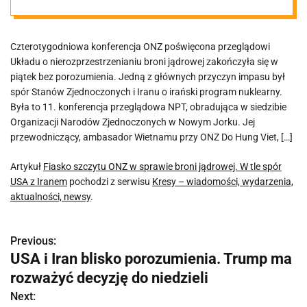
z Iranem
Czterotygodniowa konferencja ONZ poświęcona przeglądowi
Układu o nierozprzestrzenianiu broni jądrowej zakończyła się w
piątek bez porozumienia. Jedną z głównych przyczyn impasu był
spór Stanów Zjednoczonych i Iranu o irański program nuklearny.
Była to 11. konferencja przeglądowa NPT, obradująca w siedzibie
Organizacji Narodów Zjednoczonych w Nowym Jorku. Jej
przewodniczący, ambasador Wietnamu przy ONZ Do Hung Viet, […]
Artykuł
Fiasko szczytu ONZ w sprawie broni jądrowej. W tle spór
USA z Iranem
pochodzi z serwisu
Kresy – wiadomości, wydarzenia,
aktualności, newsy
.
Previous:
N
USA i Iran blisko porozumienia. Trump ma
a
rozważyć decyzję do niedzieli
w
Next: