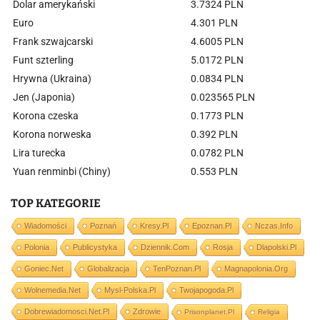
Dolar amerykański
3.7324 PLN
Euro
4.301 PLN
Frank szwajcarski
4.6005 PLN
Funt szterling
5.0172 PLN
Hrywna (Ukraina)
0.0834 PLN
Jen (Japonia)
0.023565 PLN
Korona czeska
0.1773 PLN
Korona norweska
0.392 PLN
Lira turecka
0.0782 PLN
Yuan renminbi (Chiny)
0.553 PLN
TOP KATEGORIE
Wiadomości
Poznań
Kresy.pl
Epoznan.pl
Nczas.info
Polonia
Publicystyka
Dziennik.com
Rosja
Dlapolski.pl
Goniec.net
Globalizacja
TenPoznan.pl
Magnapolonia.org
Wolnemedia.net
Mysl-Polska.pl
Twojapogoda.pl
Dobrewiadomosci.net.pl
Zdrowie
Prisonplanet.pl
Religia