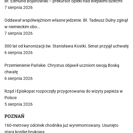
Bł. Edmund Bojanowski – prekursor opieki nad wiejskimi dziećmi
7 sierpnia 2026
Oddawał współwięźniom własne jedzenie. Bł. Tadeusz Dulny zginął
w niemieckim obo…
7 sierpnia 2026
300 lat od kanonizacji św. Stanisława Kostki. Senat przyjął uchwałę
6 sierpnia 2026
Przemienienie Pańskie. Chrystus objawił uczniom swoją Boską
chwałę
6 sierpnia 2026
Rząd i Episkopat rozpoczęły przygotowania do wizyty papieża w
Polsce
5 sierpnia 2026
POZNAŃ
160-metrowy odcinek chodnika już wyremontowany. Usunięto
starą kostkę brukową