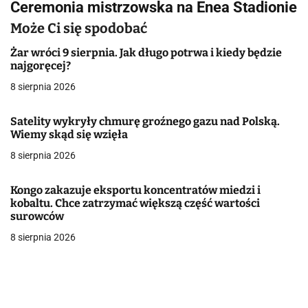
Ceremonia mistrzowska na Enea Stadionie
i
Może Ci się spodobać
g
Żar wróci 9 sierpnia. Jak długo potrwa i kiedy będzie
a
najgoręcej?
8 sierpnia 2026
c
j
Satelity wykryły chmurę groźnego gazu nad Polską.
Wiemy skąd się wzięła
a
8 sierpnia 2026
w
Kongo zakazuje eksportu koncentratów miedzi i
p
kobaltu. Chce zatrzymać większą część wartości
surowców
i
8 sierpnia 2026
s
u