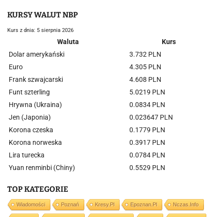
KURSY WALUT NBP
Kurs z dnia: 5 sierpnia 2026
Waluta
Kurs
Dolar amerykański
3.732 PLN
Euro
4.305 PLN
Frank szwajcarski
4.608 PLN
Funt szterling
5.0219 PLN
Hrywna (Ukraina)
0.0834 PLN
Jen (Japonia)
0.023647 PLN
Korona czeska
0.1779 PLN
Korona norweska
0.3917 PLN
Lira turecka
0.0784 PLN
Yuan renminbi (Chiny)
0.5529 PLN
TOP KATEGORIE
Wiadomości
Poznań
Kresy.pl
Epoznan.pl
Nczas.info