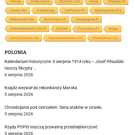
Polonia
Publicystyka
Dziennik.com
Rosja
Dlapolski.pl
Goniec.net
Globalizacja
TenPoznan.pl
Magnapolonia.org
Wolnemedia.net
Mysl-Polska.pl
Twojapogoda.pl
Dobrewiadomosci.net.pl
Zdrowie
Prisonplanet.pl
Religia
Sekrety-Zdrowia.org
Gazetawarszawska.com
Stolikwolnosci.org
POLONIA
Kalendarium historyczne: 6 sierpnia 1914 roku – Józef Piłsudski
tworzy fikcyjny …
6 sierpnia 2026
Ksiądz wezwał do rekonkwisty Maroka
5 sierpnia 2026
Chrześcijanie pod ostrzałem. Seria ataków w Izraelu
5 sierpnia 2026
Rządy POPiS niszczą prywatną przedsiębiorczość
5 sierpnia 2026