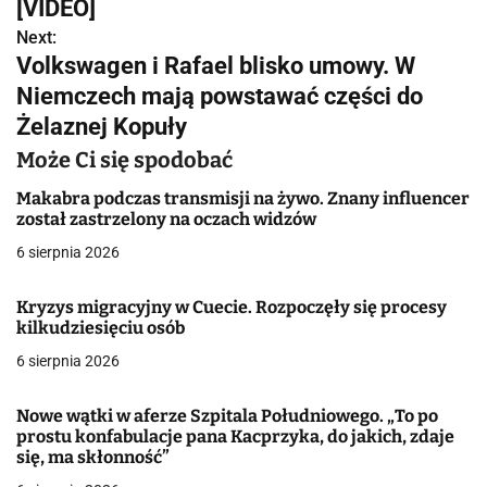
w
[VIDEO]
Next:
i
Volkswagen i Rafael blisko umowy. W
g
Niemczech mają powstawać części do
Żelaznej Kopuły
a
Może Ci się spodobać
c
Makabra podczas transmisji na żywo. Znany influencer
j
został zastrzelony na oczach widzów
a
6 sierpnia 2026
w
Kryzys migracyjny w Cuecie. Rozpoczęły się procesy
kilkudziesięciu osób
p
6 sierpnia 2026
i
s
Nowe wątki w aferze Szpitala Południowego. „To po
prostu konfabulacje pana Kacprzyka, do jakich, zdaje
u
się, ma skłonność”