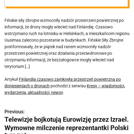
powietrzną po
Fińskie siły zbrojne wzmocniły nadzór przestrzeni powietrznej po
doniesieniach o
informacji, że drony mogły wlecieć nad Finlandię. Czasowo
wstrzymano ruch na lotnisku w Helsinkach, a mieszkańcom regionu
dronach
Uusimaa zalecono pozostanie w budynkach. Fińskie Siły Zbrojne
poinformowały, że w piątek nad ranem wzmocniły nadzór
przestrzeni powietrznej oraz działania przeciwdronowe po
otrzymaniu informacji, że bezzałogowce mogły wlecieć nad
terytorium […]
Artykuł
Finlandia czasowo zamknęła przestrzeń powietrzną po
doniesieniach o dronach
pochodzi z serwisu
Kresy – wiadomości,
wydarzenia, aktualności, newsy
.
Previous:
N
Telewizje bojkotują Eurowizję przez Izrael.
a
Wymowne milczenie reprezentantki Polski