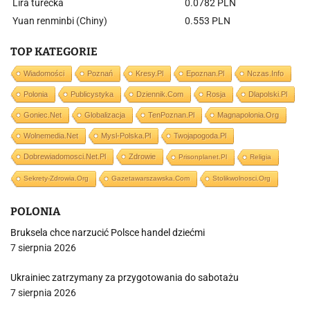
Lira turecka
0.0782 PLN
Yuan renminbi (Chiny)
0.553 PLN
TOP KATEGORIE
Wiadomości
Poznań
Kresy.pl
Epoznan.pl
Nczas.info
Polonia
Publicystyka
Dziennik.com
Rosja
Dlapolski.pl
Goniec.net
Globalizacja
TenPoznan.pl
Magnapolonia.org
Wolnemedia.net
Mysl-Polska.pl
Twojapogoda.pl
Dobrewiadomosci.net.pl
Zdrowie
Prisonplanet.pl
Religia
Sekrety-Zdrowia.org
Gazetawarszawska.com
Stolikwolnosci.org
POLONIA
Bruksela chce narzucić Polsce handel dziećmi
7 sierpnia 2026
Ukrainiec zatrzymany za przygotowania do sabotażu
7 sierpnia 2026