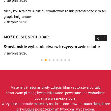
7 sierpnia 2026
Nie tylko Ukraińcy i Gruzini. Gwałtownie rośnie przestępczość w tej
grupie imigrantów
7 sierpnia 2026
MOŻE CI SIĘ SPODOBAĆ:
Słowiańskie wybraniectwo w krzywym zwierciadle
7 sierpnia 2026
Materiały (treści, artykuły, zdjęcia, filmy) autorstwa portalu
news.24tm.pl mogą być publikowane i powielane pod warunkiem
podania wyraźnego źródła.
Wszystkie pozostałe materiały są chronione prawami autorskimi, które
przysługują poszczególnym twórcom i wydawcom.