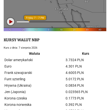
KURSY WALUT NBP
Kurs z dnia: 7 sierpnia 2026
Waluta
Kurs
Dolar amerykański
3.7324 PLN
Euro
4.301 PLN
Frank szwajcarski
4.6005 PLN
Funt szterling
5.0172 PLN
Hrywna (Ukraina)
0.0834 PLN
Jen (Japonia)
0.023565 PLN
Korona czeska
0.1773 PLN
Korona norweska
0.392 PLN