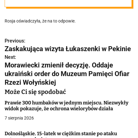
nuklearnej
Rosja oświadczyła, że na to odpowie.
Previous:
N
Zaskakująca wizyta Łukaszenki w Pekinie
a
Next:
Morawiecki zmienił decyzję. Oddaje
w
ukraiński order do Muzeum Pamięci Ofiar
i
Rzezi Wołyńskiej
g
Może Ci się spodobać
a
Prawie 300 humbaków w jednym miejscu. Niezwykły
widok pokazuje, że ochrona wielorybów działa
c
7 sierpnia 2026
j
Dolnośląskie. 15-latek w ciężkim stanie po ataku
a