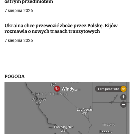
ostrym przedmiotem
w
7 sierpnia 2026
p
Ukraina chce przewozić zboże przez Polskę. Kijów
i
rozmawia o nowych trasach tranzytowych
7 sierpnia 2026
s
u
POGODA